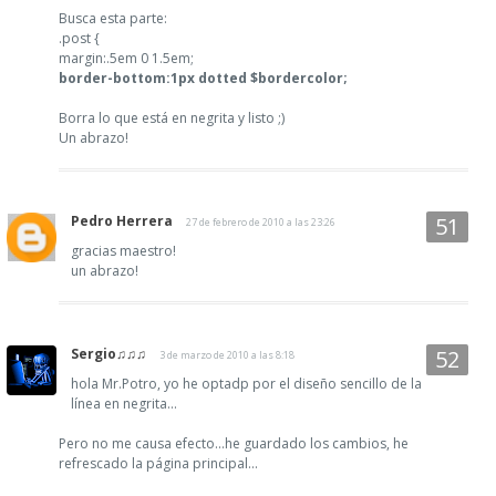
Busca esta parte:
.post {
margin:.5em 0 1.5em;
border-bottom:1px dotted $bordercolor;
Borra lo que está en negrita y listo ;)
Un abrazo!
Pedro Herrera
27 de febrero de 2010 a las 23:26
gracias maestro!
un abrazo!
Sergio♫♫♫
3 de marzo de 2010 a las 8:18
hola Mr.Potro, yo he optadp por el diseño sencillo de la
línea en negrita...
Pero no me causa efecto...he guardado los cambios, he
refrescado la página principal...