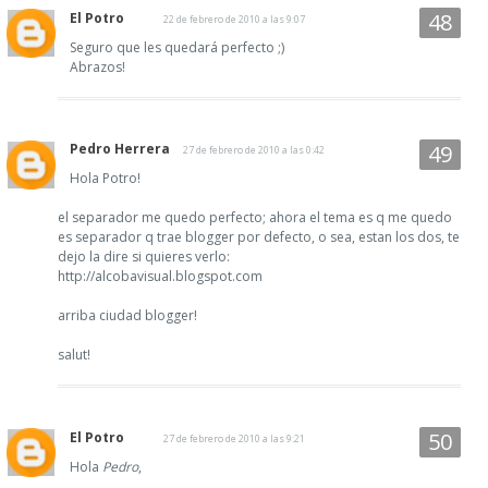
El Potro
22 de febrero de 2010 a las 9:07
Seguro que les quedará perfecto ;)
Abrazos!
Pedro Herrera
27 de febrero de 2010 a las 0:42
Hola Potro!
el separador me quedo perfecto; ahora el tema es q me quedo
es separador q trae blogger por defecto, o sea, estan los dos, te
dejo la dire si quieres verlo:
http://alcobavisual.blogspot.com
arriba ciudad blogger!
salut!
El Potro
27 de febrero de 2010 a las 9:21
Hola
Pedro
,