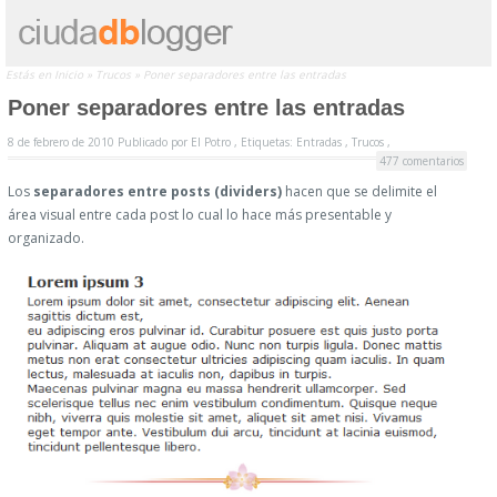
Estás en
Inicio
»
Trucos
»
Poner separadores entre las entradas
Poner separadores entre las entradas
8 de febrero de 2010
Publicado por
El Potro ,
Etiquetas:
Entradas
,
Trucos
,
477 comentarios
Los
separadores entre posts (dividers)
hacen que se delimite el
área visual entre cada post lo cual lo hace más presentable y
organizado.