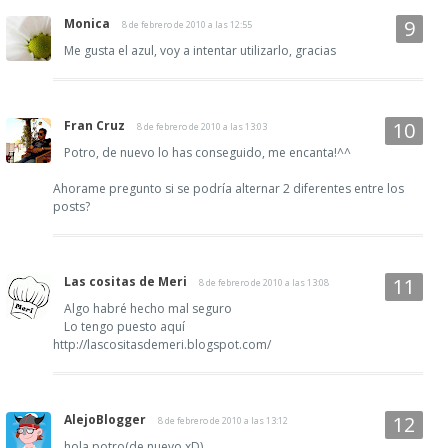
Monica
8 de febrero de 2010 a las 12:55
Me gusta el azul, voy a intentar utilizarlo, gracias
Fran Cruz
8 de febrero de 2010 a las 13:03
Potro, de nuevo lo has conseguido, me encanta!^^
Ahorame pregunto si se podría alternar 2 diferentes entre los
posts?
Las cositas de Meri
8 de febrero de 2010 a las 13:08
Algo habré hecho mal seguro
Lo tengo puesto aquí
http://lascositasdemeri.blogspot.com/
AlejoBlogger
8 de febrero de 2010 a las 13:12
hola potro(de nuevo xD)