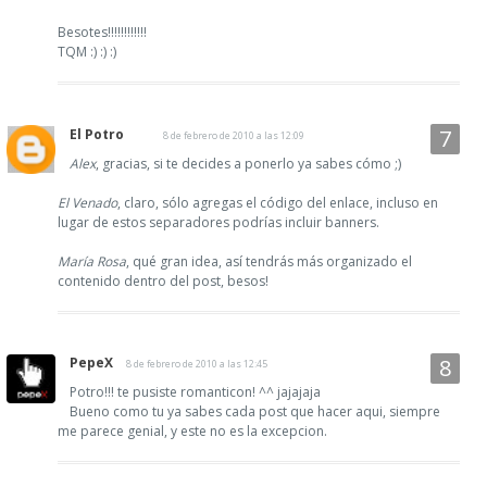
Besotes!!!!!!!!!!!!
TQM :) :) :)
El Potro
8 de febrero de 2010 a las 12:09
Alex
, gracias, si te decides a ponerlo ya sabes cómo ;)
El Venado
, claro, sólo agregas el código del enlace, incluso en
lugar de estos separadores podrías incluir banners.
María Rosa
, qué gran idea, así tendrás más organizado el
contenido dentro del post, besos!
PepeX
8 de febrero de 2010 a las 12:45
Potro!!! te pusiste romanticon! ^^ jajajaja
Bueno como tu ya sabes cada post que hacer aqui, siempre
me parece genial, y este no es la excepcion.