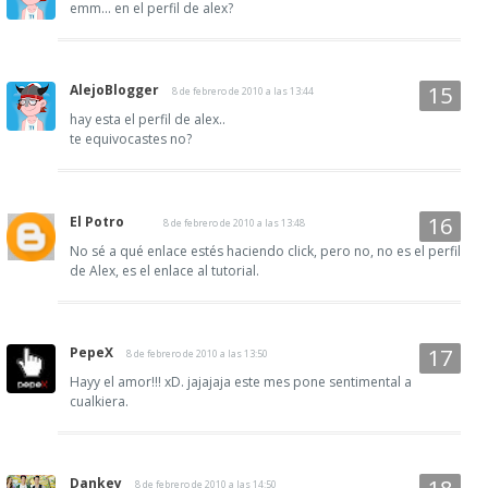
emm... en el perfil de alex?
AlejoBlogger
8 de febrero de 2010 a las 13:44
hay esta el perfil de alex..
te equivocastes no?
El Potro
8 de febrero de 2010 a las 13:48
No sé a qué enlace estés haciendo click, pero no, no es el perfil
de Alex, es el enlace al tutorial.
PepeX
8 de febrero de 2010 a las 13:50
Hayy el amor!!! xD. jajajaja este mes pone sentimental a
cualkiera.
Dankey
8 de febrero de 2010 a las 14:50