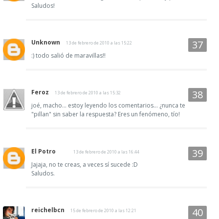
Saludos!
Unknown
13 de febrero de 2010 a las 15:22
:) todo salió de maravillas!!
Feroz
13 de febrero de 2010 a las 15:32
joé, macho... estoy leyendo los comentarios... ¿nunca te
"pillan" sin saber la respuesta? Eres un fenómeno, tío!
El Potro
13 de febrero de 2010 a las 16:44
Jajaja, no te creas, a veces sí sucede :D
Saludos.
reichelbcn
15 de febrero de 2010 a las 12:21