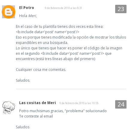
El Potro
9 de febrero de 2010 a las 8:31
Hola
Meri
,
En el caso de tu plantilla tienes dos veces esta línea:
<b:include data='post' name='post'/>
Eso es porque tienes modificada la opción de mostrar los títulos
expandibles en una búsqueda.
Lo único que tienes que hacer es poner el código de la imagen
en el segundo <b:include data='post' name='post'/> que
encuentres (está tres líneas abajo del primero)
Cualquier cosa me comentas.
Saludos.
Las cositas de Meri
9 de febrero de 2010 a las 10:18
Potro muchisimas gracias, "problema" solucionado
Te conteste al email
Saludos