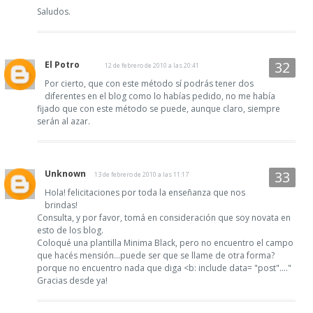
Saludos.
El Potro
12 de febrero de 2010 a las 20:41
Por cierto, que con este método sí podrás tener dos
diferentes en el blog como lo habías pedido, no me había
fijado que con este método se puede, aunque claro, siempre
serán al azar.
Unknown
13 de febrero de 2010 a las 11:17
Hola! felicitaciones por toda la enseñanza que nos
brindas!
Consulta, y por favor, tomá en consideración que soy novata en
esto de los blog.
Coloqué una plantilla Minima Black, pero no encuentro el campo
que hacés mensión...puede ser que se llame de otra forma?
porque no encuentro nada que diga <b: include data= "post"...."
Gracias desde ya!