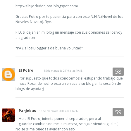
http://elhijodedonjose.blogspot.com/
Gracias Potro por tu paciencia para con este N.N.N.(Novel de los
Noveles Novato). Bye.
P.D. Si dejan en mi blog un mensaje con sus opiniones se los voy
a agradecer.
"PAZ a los Blogger's de buena voluntad"
El Potro
15 de marzo de 2010 a las 19:18
Por supuesto que todos conocemos el estupendo trabajo que
hace Rosa, de hecho está un enlace a su blog en la sección de
blogs de ayuda ;)
PanJebus
16 de marzo de 2010 a las 14:36
Hola El Potro, intente poner el separador, pero al
guardar cambios no me la muestra, se sigue viendo igual =(.
No se si me puedas ayudar con eso