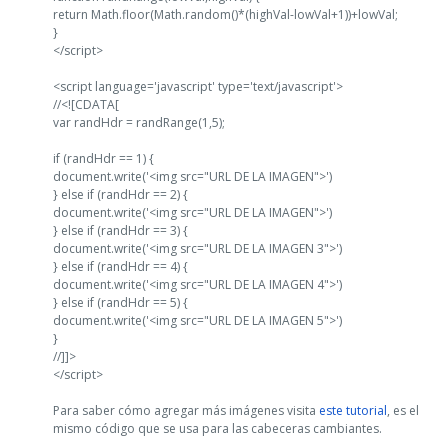
return Math.floor(Math.random()*(highVal-lowVal+1))+lowVal;
}
</script>
<script language='javascript' type='text/javascript'>
//<![CDATA[
var randHdr = randRange(1,5);
if (randHdr == 1) {
document.write('<img src="URL DE LA IMAGEN">')
} else if (randHdr == 2) {
document.write('<img src="URL DE LA IMAGEN">')
} else if (randHdr == 3) {
document.write('<img src="URL DE LA IMAGEN 3">')
} else if (randHdr == 4) {
document.write('<img src="URL DE LA IMAGEN 4">')
} else if (randHdr == 5) {
document.write('<img src="URL DE LA IMAGEN 5">')
}
//]]>
</script>
Para saber cómo agregar más imágenes visita
este tutorial
, es el
mismo código que se usa para las cabeceras cambiantes.