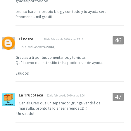
gracias por todooo....
pronto hare mi propio blog y con todo y tu ayuda sera
fenomenal.. mil graxiii
El Potro
18 de febrero de 2010 a las 17:13
Hola
avi-veracruzana
,
Gracias a ti por tus comentarios y tu visita.
Qué bueno que este sitio te ha podido ser de ayuda.
Saludos.
La Trucoteca
22 de febrero de 2010 a las 6:06
Genial! Creo que un separador grunge vendrá de
maravilla, pronto te lo enseñaremos xD :)
¡Un saludo!