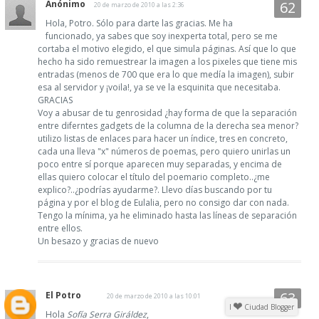
Anónimo
20 de marzo de 2010 a las 2:36
Hola, Potro. Sólo para darte las gracias. Me ha
funcionado, ya sabes que soy inexperta total, pero se me
cortaba el motivo elegido, el que simula páginas. Así que lo que
hecho ha sido remuestrear la imagen a los pixeles que tiene mis
entradas (menos de 700 que era lo que medía la imagen), subir
esa al servidor y ¡voila!, ya se ve la esquinita que necesitaba.
GRACIAS
Voy a abusar de tu genrosidad ¿hay forma de que la separación
entre diferntes gadgets de la columna de la derecha sea menor?
utilizo listas de enlaces para hacer un índice, tres en concreto,
cada una lleva "x" números de poemas, pero quiero unirlas un
poco entre sí porque aparecen muy separadas, y encima de
ellas quiero colocar el título del poemario completo..¿me
explico?..¿podrías ayudarme?. Llevo días buscando por tu
página y por el blog de Eulalia, pero no consigo dar con nada.
Tengo la mínima, ya he eliminado hasta las líneas de separación
entre ellos.
Un besazo y gracias de nuevo
El Potro
20 de marzo de 2010 a las 10:01
I
Ciudad Blogger
Hola
Sofía Serra Giráldez
,