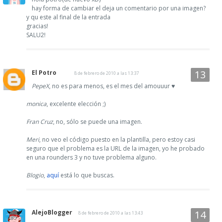
hay forma de cambiar el deja un comentario por una imagen?
y qu este al final de la entrada
gracias!
SALU2!
El Potro
8 de febrero de 2010 a las 13:37
PepeX
, no es para menos, es el mes del amouuur ♥
monica
, excelente elección ;)
Fran Cruz
, no, sólo se puede una imagen.
Meri
, no veo el código puesto en la plantilla, pero estoy casi
seguro que el problema es la URL de la imagen, yo he probado
en una rounders 3 y no tuve problema alguno.
Blogio
,
aquí
está lo que buscas.
AlejoBlogger
8 de febrero de 2010 a las 13:43