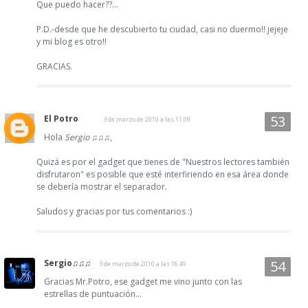
Que puedo hacer??...
P.D.-desde que he descubierto tu ciudad, casi no duermo!! jejeje
y mi blog es otro!!
GRACIAS.
El Potro
3 de marzo de 2010 a las 11:09
Hola
Sergio ♫♫♫
,
Quizá es por el gadget que tienes de "Nuestros lectores también
disfrutaron" es posible que esté interfiriendo en esa área donde
se debería mostrar el separador.
Saludos y gracias por tus comentarios :)
Sergio♫♫♫
3 de marzo de 2010 a las 16:49
Gracias Mr.Potro, ese gadget me vino junto con las
estrellas de puntuación...