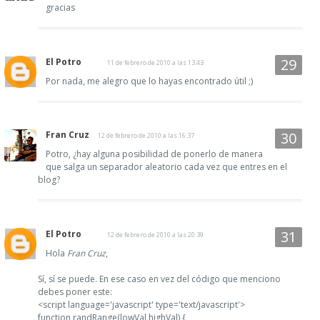
gracias
El Potro
11 de febrero de 2010 a las 13:43
Por nada, me alegro que lo hayas encontrado útil ;)
Fran Cruz
12 de febrero de 2010 a las 16:37
Potro, ¿hay alguna posibilidad de ponerlo de manera
que salga un separador aleatorio cada vez que entres en el
blog?
El Potro
12 de febrero de 2010 a las 20:39
Hola
Fran Cruz
,
Sí, sí se puede. En ese caso en vez del código que menciono
debes poner este:
<script language='javascript' type='text/javascript'>
function randRange(lowVal,highVal) {