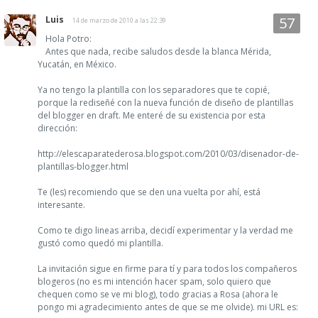
Luis
14 de marzo de 2010 a las 22:39
Hola Potro:
Antes que nada, recibe saludos desde la blanca Mérida,
Yucatán, en México.
Ya no tengo la plantilla con los separadores que te copié,
porque la rediseñé con la nueva función de diseño de plantillas
del blogger en draft. Me enteré de su existencia por esta
dirección:
http://elescaparatederosa.blogspot.com/2010/03/disenador-de-
plantillas-blogger.html
Te (les) recomiendo que se den una vuelta por ahí, está
interesante.
Como te digo lineas arriba, decidí experimentar y la verdad me
gustó como quedó mi plantilla.
La invitación sigue en firme para tí y para todos los compañeros
blogeros (no es mi intención hacer spam, solo quiero que
chequen como se ve mi blog), todo gracias a Rosa (ahora le
pongo mi agradecimiento antes de que se me olvide). mi URL es: