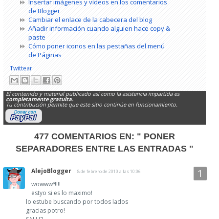
Insertar imágenes y vídeos en los comentarios
de Blogger
Cambiar el enlace de la cabecera del blog
Añadir información cuando alguien hace copy &
paste
Cómo poner iconos en las pestañas del menú
de Páginas
Twittear
El contenido y material publicado así como la asistencia impartida es
completamente gratuita.
Tu contribución permite que este sitio continúe en funcionamiento.
477 COMENTARIOS EN:
" PONER
SEPARADORES ENTRE LAS ENTRADAS "
AlejoBlogger
8 de febrero de 2010 a las 10:06
wowwwª!!!!
estyo si es lo maximo!
lo estube buscando por todos lados
gracias potro!