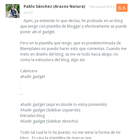
Pablo Sánchez (Aracno Natura)
7 de mayo de 2012 a
las 6:21
Ajam, ya entiendo lo que decías, he probado en un blog
que tengo con plantilla de Blogger y efectivamente se puede
poner ahí el gadget.
Pero en la plantilla que tengo, que es predeterminada de
Btemplates no puedo hacer esto que comentas. Cuando me
meto en diseño del blog, se me ve todo hacia abajo, no
como la estructura del blog, algo asi:
Cabecera
añadir gadget
.
.
...
.
añadir gadget (aquí es donde lo estoy poniendo)
Añadir gadget (Sidebar izquierdo)
Entradas blog
Añadir gadget (Sidebar derecho)
Todo tal cual te lo he puesto, no me viene la forma de mi
blog... Es rara la plantillita de marras jeje.