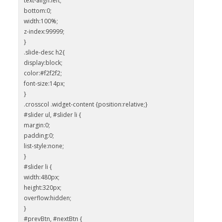
text-align:left;
bottom:0;
width:100%;
z-index:99999;
}
.slide-desc h2{
display:block;
color:#f2f2f2;
font-size:14px;
}
.crosscol .widget-content {position:relative;}
#slider ul, #slider li {
margin:0;
padding:0;
list-style:none;
}
#slider li {
width:480px;
height:320px;
overflow:hidden;
}
#prevBtn, #nextBtn {