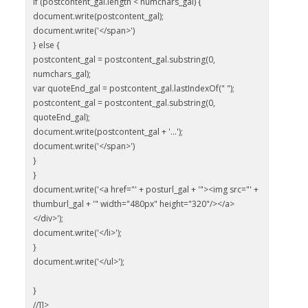
if (postcontent_gal.length < numchars_gal) {
document.write(postcontent_gal);
document.write('</span>')
} else {
postcontent_gal = postcontent_gal.substring(0,
numchars_gal);
var quoteEnd_gal = postcontent_gal.lastIndexOf(" ");
postcontent_gal = postcontent_gal.substring(0,
quoteEnd_gal);
document.write(postcontent_gal + '...');
document.write('</span>')
}
}
document.write('<a href="' + posturl_gal + '"><img src="' +
thumburl_gal + '" width="480px" height="320"/></a>
</div>');
document.write('</li>');
}
document.write('</ul>');
}
//]]>