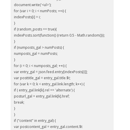
document.write('<ul>');
for (var i = 0; i < numPosts; ++i) {
indexPosts[i] = i;
}
if (random_posts == true){
indexPosts.sort(function() {return 0.5 - Math.random()});
}
if (numposts_gal > numPosts) {
numposts_gal = numPosts;
}
for (i = 0; i < numposts_gal; ++i) {
var entry_gal = json.feed.entry[indexPosts[i]];
var posttitle_gal = entry_gal.title.$t;
for (var k = 0; k < entry_gal.link.length; k++) {
if ( entry_gal.link[k].rel == 'alternate') {
posturl_gal = entry_gal.link[k].href;
break;
}
}
if ("content" in entry_gal) {
var postcontent_gal = entry_gal.content.$t