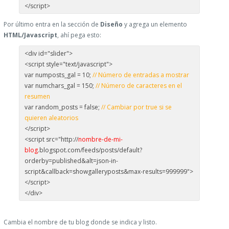
</script>
Por último entra en la sección de
Diseño
y agrega un elemento
HTML/Javascript
, ahí pega esto:
<div id="slider">
<script style="text/javascript">
var numposts_gal = 10;
// Número de entradas a mostrar
var numchars_gal = 150;
// Número de caracteres en el
resumen
var random_posts = false;
// Cambiar por true si se
quieren aleatorios
</script>
<script src="http://
nombre-de-mi-
blog
.blogspot.com/feeds/posts/default?
orderby=published&alt=json-in-
script&callback=showgalleryposts&max-results=999999">
</script>
</div>
Cambia el nombre de tu blog donde se indica y listo.