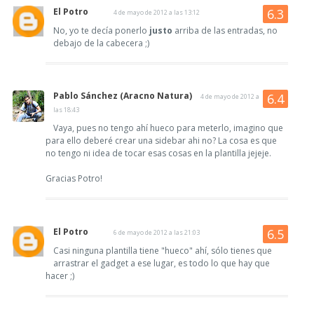
El Potro
4 de mayo de 2012 a las 13:12
No, yo te decía ponerlo
justo
arriba de las entradas, no
debajo de la cabecera ;)
Pablo Sánchez (Aracno Natura)
4 de mayo de 2012 a
las 18:43
Vaya, pues no tengo ahí hueco para meterlo, imagino que
para ello deberé crear una sidebar ahi no? La cosa es que
no tengo ni idea de tocar esas cosas en la plantilla jejeje.
Gracias Potro!
El Potro
6 de mayo de 2012 a las 21:03
Casi ninguna plantilla tiene "hueco" ahí, sólo tienes que
arrastrar el gadget a ese lugar, es todo lo que hay que
hacer ;)