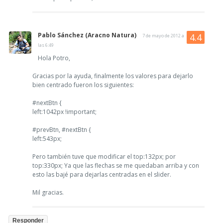
Pablo Sánchez (Aracno Natura)
7 de mayo de 2012 a
las 6:49
Hola Potro,
Gracias por la ayuda, finalmente los valores para dejarlo
bien centrado fueron los siguientes:
#nextBtn {
left:1042px !important;
#prevBtn, #nextBtn {
left:543px;
Pero también tuve que modificar el top:132px; por
top:330px; Ya que las flechas se me quedaban arriba y con
esto las bajé para dejarlas centradas en el slider.
Mil gracias.
Responder