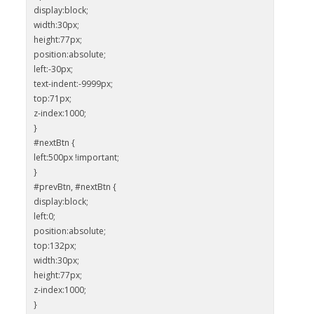
display:block;
width:30px;
height:77px;
position:absolute;
left:-30px;
text-indent:-9999px;
top:71px;
z-index:1000;
}
#nextBtn {
left:500px !important;
}
#prevBtn, #nextBtn {
display:block;
left:0;
position:absolute;
top:132px;
width:30px;
height:77px;
z-index:1000;
}