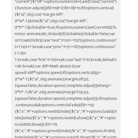
"current");$("li#"+options.numericId+i).addClass("current")
};function adjust(){if(t>ts)t=0;if(t<0)t=ts;if(!options.vertical)
{$("ul",obj).css("margin-left",
(t*w*-1))}else{$("ul",obj).css("margin-left",
(t*h*-1))}clickable=true;if(options.numeric)setCurrent(t)};fu
nction animate(dir,clicked){if(clickable){clickable=false;var
ot=t;switch(dir){case"next":t=(ot>=ts)?(options.continuous?
t+1:ts):t+1;break;case"prev":t=(t<=0)?(options.continuous?
t-1:0):t-
1;break;case"first":t=0;break;case"last":t=ts;break;default:t
=dir;break};var diff=Math.abs(ot-t);var
speed=diff*options.speed;if(!options.vertical){p=
(t*w*-1);$("ul",obj).animate({marginLeft:p},
{queue:false,duration:speed,complete:adjust})}else{p=
(t*h*-1);$("ul",obj).animate({marginTop:p},
{queue:false,duration:speed,complete:adjust})};if(!options
.continuous&&options.controlsFade){if(t==ts)
{$("a","#"+options.nextId).hide();$("a","#"+options.lastId).h
ide()}else{$("a","#"+options.nextId).show();$("a","#"+optio
ns.lastId).show()};if(t==0)
{$("a","#"+options.prevId).hide();$("a","#"+options.firstId).
hide()}else{$("a","#"+options.prevId).show();$("a","#"+opti