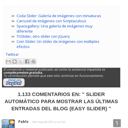
Coda Slider: Galería de imágenes con miniaturas
Carrusel de imágenes con Scriptaculous
Spacegallery: Una galería de imágenes muy
diferente
TriSlider, otro slider con jQuery
Coin Slider: Un slider de imágenes con múltiples
efectos
Twittear
El contenido y material publicado así como la asistencia impartida es
completamente gratuita.
Tu contribución permite que este sitio continúe en funcionamiento.
1.133 COMENTARIOS EN:
" SLIDER
AUTOMÁTICO PARA MOSTRAR LAS ÚLTIMAS
ENTRADAS DEL BLOG (EASY SLIDER) "
Pablo
3 de mayo de 2012 a las 0:22