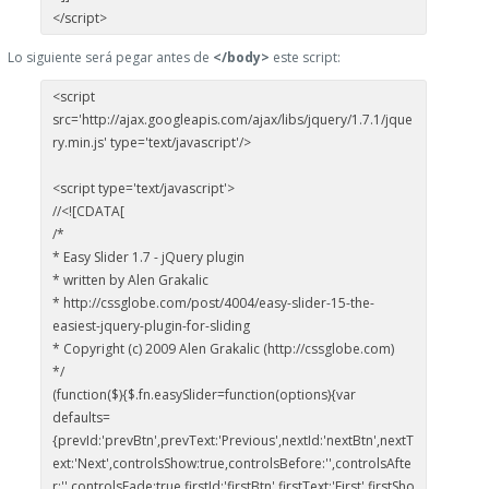
</script>
Lo siguiente será pegar antes de
</body>
este script:
<script
src='http://ajax.googleapis.com/ajax/libs/jquery/1.7.1/jque
ry.min.js' type='text/javascript'/>
<script type='text/javascript'>
//<![CDATA[
/*
* Easy Slider 1.7 - jQuery plugin
* written by Alen Grakalic
* http://cssglobe.com/post/4004/easy-slider-15-the-
easiest-jquery-plugin-for-sliding
* Copyright (c) 2009 Alen Grakalic (http://cssglobe.com)
*/
(function($){$.fn.easySlider=function(options){var
defaults=
{prevId:'prevBtn',prevText:'Previous',nextId:'nextBtn',nextT
ext:'Next',controlsShow:true,controlsBefore:'',controlsAfte
r:'',controlsFade:true,firstId:'firstBtn',firstText:'First',firstSho