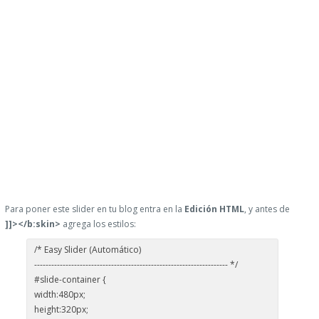
Para poner este slider en tu blog entra en la
Edición HTML
, y antes de
]]></b:skin>
agrega los estilos:
/* Easy Slider (Automático)
-------------------------------------------------------------------- */
#slide-container {
width:480px;
height:320px;