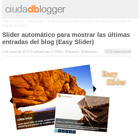
Estás en
Inicio
»
Slideshows
»
Slider automático para mostrar las últimas entradas del
blog (Easy Slider)
Slider automático para mostrar las últimas
entradas del blog (Easy Slider)
2 de mayo de 2012
Publicado por
El Potro ,
Etiquetas:
Slideshows
,
1133 comentarios