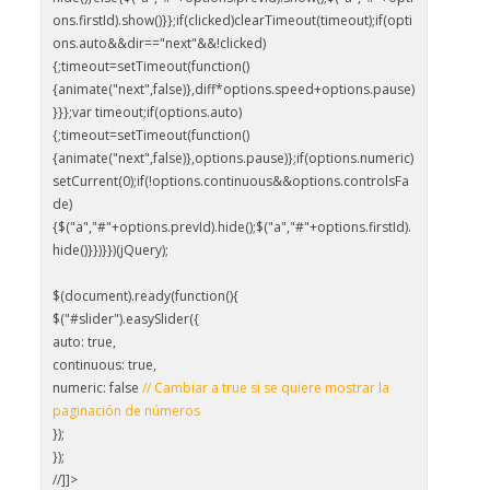
ons.firstId).show()}};if(clicked)clearTimeout(timeout);if(opti
ons.auto&&dir=="next"&&!clicked)
{;timeout=setTimeout(function()
{animate("next",false)},diff*options.speed+options.pause)
}}};var timeout;if(options.auto)
{;timeout=setTimeout(function()
{animate("next",false)},options.pause)};if(options.numeric)
setCurrent(0);if(!options.continuous&&options.controlsFa
de)
{$("a","#"+options.prevId).hide();$("a","#"+options.firstId).
hide()}})}})(jQuery);
$(document).ready(function(){
$("#slider").easySlider({
auto: true,
continuous: true,
numeric: false
// Cambiar a true si se quiere mostrar la
paginación de números
});
});
//]]>