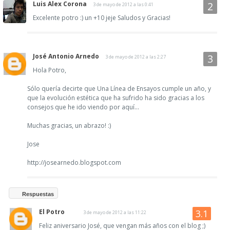
Luis Alex Corona
3 de mayo de 2012 a las 0:41
Excelente potro :) un +10 jeje Saludos y Gracias!
José Antonio Arnedo
3 de mayo de 2012 a las 2:27
Hola Potro,
Sólo quería decirte que Una Línea de Ensayos cumple un año, y
que la evolución estética que ha sufrido ha sido gracias a los
consejos que he ido viendo por aquí...
Muchas gracias, un abrazo! :)
Jose
http://josearnedo.blogspot.com
Respuestas
El Potro
3 de mayo de 2012 a las 11:22
Feliz aniversario José, que vengan más años con el blog ;)