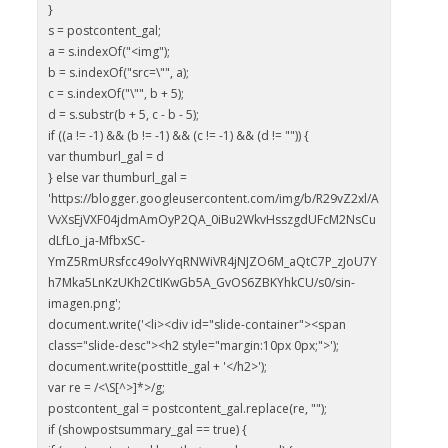
}
s = postcontent_gal;
a = s.indexOf("<img");
b = s.indexOf("src=\"", a);
c = s.indexOf("\"", b + 5);
d = s.substr(b + 5, c - b - 5);
if ((a != -1) && (b != -1) && (c != -1) && (d != "")) {
var thumburl_gal = d
} else var thumburl_gal =
'https://blogger.googleusercontent.com/img/b/R29vZ2xl/A
VvXsEjVXF04jdmAmOyP2QA_0iBu2WkvHsszgdUFcM2NsCu
dLfLo_ja-MfbxSC-
YmZ5RmURsfcc49olvYqRNWiVR4jNJZO6M_aQtC7P_zJoU7Y
h7Mka5LnKzUKh2CtIKwGb5A_GvOS6ZBKYhkCU/s0/sin-
imagen.png';
document.write('<li><div id="slide-container"><span
class="slide-desc"><h2 style="margin:10px 0px;">');
document.write(posttitle_gal + '</h2>');
var re = /<\S[^>]*>/g;
postcontent_gal = postcontent_gal.replace(re, "");
if (showpostsummary_gal == true) {