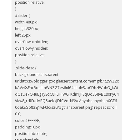
position:relative;
}
#slider {
width:480px;
height:320px;
left:25px;
overflow-x:hidden;
overflow-y:hidden;
position:relative;
}
.slide-desc {
background:transparent
url(https://blogger.googleusercontent.com/img/b/R29vZ2x
l/AVvXsEhc5quIImWNZG7es6nI64aLpIvSzp0DhzlWbhO_kWi
qQsUe7Q4uEgTySqC8PuHiWG_KdnYjPSqOo358vBCs0PyC4
VKw8_rrRFudAPQ5aeKxJDfCVdrN9VcAhyphenhyphenXGE6
0oakEGb83Sj1wF0lc/s30/bgtransparent.png) repeat scroll
0 0;
color:#FFFFFF;
padding:10px;
position:absolute;