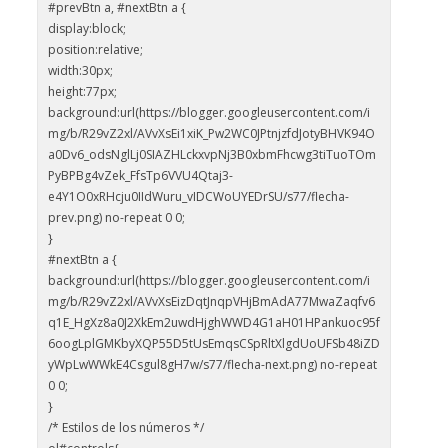
#prevBtn a, #nextBtn a {
display:block;
position:relative;
width:30px;
height:77px;
background:url(https://blogger.googleusercontent.com/i
mg/b/R29vZ2xl/AVvXsEi1xiK_Pw2WC0JPtnjzfdJotyBHVK94O
a0Dv6_odsNglLj0SIAZHLckxvpNj3B0xbmFhcwg3tiTuoTOm
PyBPBg4vZek_FfsTp6VVU4Qtaj3-
e4Y1O0xRHcju0IIdWuru_vIDCWoUYEDrSU/s77/flecha-
prev.png) no-repeat 0 0;
}
#nextBtn a {
background:url(https://blogger.googleusercontent.com/i
mg/b/R29vZ2xl/AVvXsEizDqtJnqpVHjBmAdA77MwaZaqfv6
q1E_HgXz8a0J2XkEm2uwdHjghWWD4G1aH01HPankuoc95f
6oogLplGMKbyXQP55D5tUsEmqsCSpRltXlgdUoUFSb48iZD
yWpLwWWkE4Csgul8gH7w/s77/flecha-next.png) no-repeat
0 0;
}
/* Estilos de los números */