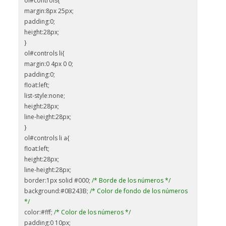
ol#controls{
margin:8px 25px;
padding:0;
height:28px;
}
ol#controls li{
margin:0 4px 0 0;
padding:0;
float:left;
list-style:none;
height:28px;
line-height:28px;
}
ol#controls li a{
float:left;
height:28px;
line-height:28px;
border:1px solid #000;
/* Borde de los números */
background:#0B243B;
/* Color de fondo de los números
*/
color:#fff;
/* Color de los números */
padding:0 10px;