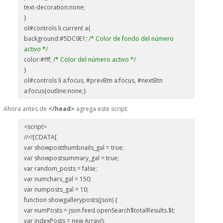
text-decoration:none;
}
ol#controls li.current a{
background:#5DC9E1;
/* Color de fondo del número
activo */
color:#fff;
/* Color del número activo */
}
ol#controls li a:focus, #prevBtn a:focus, #nextBtn
a:focus{outline:none;}
Ahora antes de
</head>
agrega este script:
<script>
//<![CDATA[
var showpostthumbnails_gal = true;
var showpostsummary_gal = true;
var random_posts = false;
var numchars_gal = 150;
var numposts_gal = 10;
function showgalleryposts(json) {
var numPosts = json.feed.openSearch$totalResults.$t;
var indexPosts = new Array();