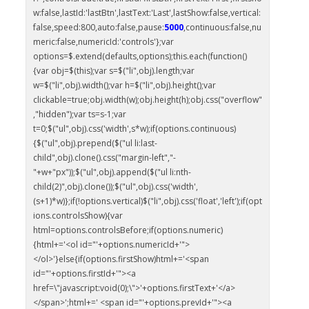
w:false,lastId:'lastBtn',lastText:'Last',lastShow:false,vertical:
false,speed:800,auto:false,pause:
5000
,continuous:false,nu
meric:false,numericId:'controls'};var
options=$.extend(defaults,options);this.each(function()
{var obj=$(this);var s=$("li",obj).length;var
w=$("li",obj).width();var h=$("li",obj).height();var
clickable=true;obj.width(w);obj.height(h);obj.css("overflow"
,"hidden");var ts=s-1;var
t=0;$("ul",obj).css('width',s*w);if(options.continuous)
{$("ul",obj).prepend($("ul li:last-
child",obj).clone().css("margin-left","-
"+w+"px"));$("ul",obj).append($("ul li:nth-
child(2)",obj).clone());$("ul",obj).css('width',
(s+1)*w)};if(!options.vertical)$("li",obj).css('float','left');if(opt
ions.controlsShow){var
html=options.controlsBefore;if(options.numeric)
{html+='<ol id="'+options.numericId+'">
</ol>'}else{if(options.firstShow)html+='<span
id="'+options.firstId+'"><a
href=\"javascript:void(0);\">'+options.firstText+'</a>
</span>';html+=' <span id="'+options.prevId+'"><a