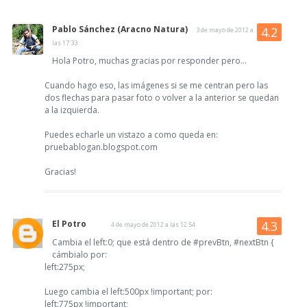
Pablo Sánchez (Aracno Natura)
3 de mayo de 2012 a
las 17:33
Hola Potro, muchas gracias por responder pero...
Cuando hago eso, las imágenes si se me centran pero las
dos flechas para pasar foto o volver a la anterior se quedan
a la izquierda.
Puedes echarle un vistazo a como queda en:
pruebablogan.blogspot.com
Gracias!
El Potro
4 de mayo de 2012 a las 12:54
Cambia el left:0; que está dentro de #prevBtn, #nextBtn {
cámbialo por:
left:275px;
Luego cambia el left:500px !important; por:
left:775px !important;