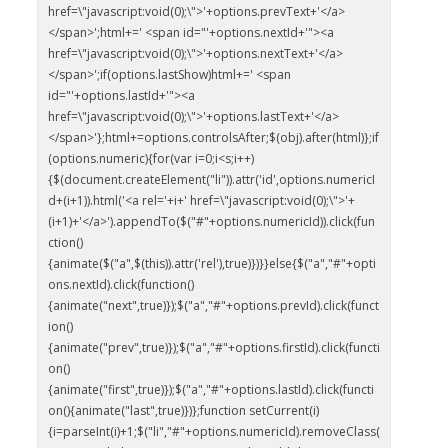
href=\"javascript:void(0);\">'+options.prevText+'</a>
</span>';html+=' <span id="'+options.nextId+'"><a
href=\"javascript:void(0);\">'+options.nextText+'</a>
</span>';if(options.lastShow)html+=' <span
id="'+options.lastId+'"><a
href=\"javascript:void(0);\">'+options.lastText+'</a>
</span>'};html+=options.controlsAfter;$(obj).after(html)};if
(options.numeric){for(var i=0;i<s;i++)
{$(document.createElement("li")).attr('id',options.numericI
d+(i+1)).html('<a rel='+i+' href=\"javascript:void(0);\">'+
(i+1)+'</a>').appendTo($("#"+options.numericId)).click(fun
ction()
{animate($("a",$(this)).attr('rel'),true)})}}else{$("a","#"+opti
ons.nextId).click(function()
{animate("next",true)});$("a","#"+options.prevId).click(funct
ion()
{animate("prev",true)});$("a","#"+options.firstId).click(functi
on()
{animate("first",true)});$("a","#"+options.lastId).click(functi
on(){animate("last",true)})};function setCurrent(i)
{i=parseInt(i)+1;$("li","#"+options.numericId).removeClass(