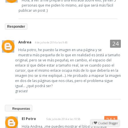
Hola, a ver si me preparo una entrada sobre ello, ya van 5
personas que me piden lo mismo, así que será más fácil
publicar un post ;)
Responder
Andrea
4 de julio de 2014 a las 9:48
Hola potro, he puesto la imagen en una página y se
muestra más pequeña de lo que en realidad es (está a tamaño
original, pero se ve más pequña), en cambio, el espacio del
enlace sí que debe estar a tamaño real, se ve cuando paso el
cursor, que el mismo enlace ocupa más de lo que debería en la
imagen (no se si me expliqué...). He probado a mapear la imagen
en dos de las páginas que nos citas, pero el problema sigue
igual... ¿qué podrá ser?
gracias!
Respuestas
El Potro
5 de julio de 2014 a las 10:58
I
Ciudad Blogger
Hola Andrea, ¿me puedes mostrar el blog o entrada