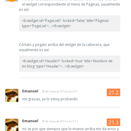
el widget correspondiente al menú de Páginas, usualmente
es así:
<b:widget id='PageList1' locked='false' title='Páginas'
type='PageList'>...</b:widget>
Córtalo y pégalo arriba del widget de la cabecera, que
usualmente es así:
<b:widget id='Header1' locked='true' title='Nombre de
mi blog' type='Header'>...</b:widget>
Emanuel
30 de mayo de 2014 a las 9:11
mil gracias, ya lo estoy probando
Emanuel
30 de mayo de 2014 a las 9:17
no se por que siempre que lo muevo arriba me da error y