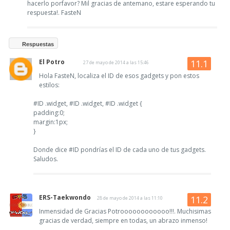
hacerlo porfavor? Mil gracias de antemano, estare esperando tu
respuesta!. FasteN
Respuestas
El Potro
27 de mayo de 2014 a las 15:46
Hola FasteN, localiza el ID de esos gadgets y pon estos
estilos:
#ID .widget, #ID .widget, #ID .widget {
padding:0;
margin:1px;
}
Donde dice #ID pondrías el ID de cada uno de tus gadgets.
Saludos.
ERS-Taekwondo
28 de mayo de 2014 a las 11:10
Inmensidad de Gracias Potroooooooooooo!!!. Muchisimas
gracias de verdad, siempre en todas, un abrazo inmenso!