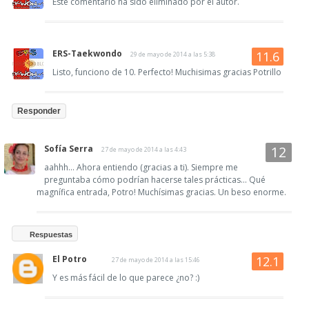
Este comentario ha sido eliminado por el autor.
ERS-Taekwondo
29 de mayo de 2014 a las 5:38
Listo, funciono de 10. Perfecto! Muchisimas gracias Potrillo
Responder
Sofía Serra
27 de mayo de 2014 a las 4:43
aahhh... Ahora entiendo (gracias a ti). Siempre me
preguntaba cómo podrían hacerse tales prácticas... Qué
magnífica entrada, Potro! Muchísimas gracias. Un beso enorme.
Respuestas
El Potro
27 de mayo de 2014 a las 15:46
Y es más fácil de lo que parece ¿no? :)