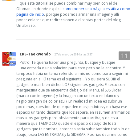
que este tutorial se puede combinar muy bien con el de
Oloman en donde explica
como poner una página estática como
página de inicio
, porque podemos armar una imagen y allí
poner enlaces que redireccionen a distintas partes del blog.
Un abrazo.
ERS-Taekwondo
27 de mayo de 2014 a las 3:37
Potro! Te queria hacer una pregunta, busque y busque
una entrada o una solucion para esto pero no la encontre. Y
tampoco habia un tema referido al mismo como para seguir mi
pregunta en el. El tema es el siguiente... Yo quisiera SUBIR el
gadget, o mas bien dicho, LOS siguientes gadgets: El texto con
marquesina que se encuentra debajo del Menu, el S3S Slider
(marco con imagenes) y la Imagen con un texto en blanco y
negro (imagen de color azul). En realidad mi idea es subir un
poco mas, cuestion de que queden mas juntintos y no haya ese
espacio un tanto distante que los separa, en resumen arrimarlos
mas a los gadgets pero obviamente para arriba, y de esta
manera que TAMPOCO quede el espacio debajo de los 3
gadgets que te nombre, entonces seria subir tambien todo lo de
abajo, osea LAS ENTRADAS y la SIDEBAR. Podrias decirme como