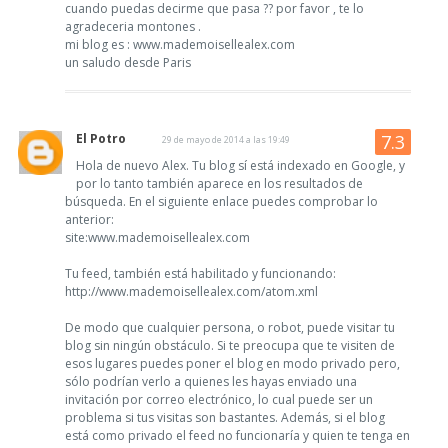
cuando puedas decirme que pasa ?? por favor , te lo
agradeceria montones .
mi blog es : www.mademoisellealex.com
un saludo desde Paris
El Potro
29 de mayo de 2014 a las 19:49
Hola de nuevo Alex. Tu blog sí está indexado en Google, y
por lo tanto también aparece en los resultados de
búsqueda. En el siguiente enlace puedes comprobar lo
anterior:
site:www.mademoisellealex.com
Tu feed, también está habilitado y funcionando:
http://www.mademoisellealex.com/atom.xml
De modo que cualquier persona, o robot, puede visitar tu
blog sin ningún obstáculo. Si te preocupa que te visiten de
esos lugares puedes poner el blog en modo privado pero,
sólo podrían verlo a quienes les hayas enviado una
invitación por correo electrónico, lo cual puede ser un
problema si tus visitas son bastantes. Además, si el blog
está como privado el feed no funcionaría y quien te tenga en