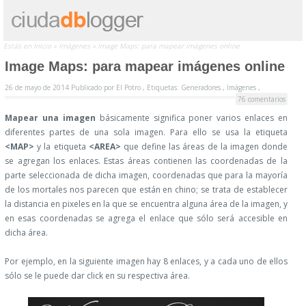
Estás en
Inicio
»
Imágenes
»
Image Maps: para mapear imágenes online
Image Maps: para mapear imágenes online
26 de mayo de 2014
Publicado por
El Potro ,
Etiquetas:
Generadores
,
Imágenes
,
76 comentarios
Mapear una imagen
básicamente significa poner varios enlaces en
diferentes partes de una sola imagen. Para ello se usa la etiqueta
<MAP>
y la etiqueta
<AREA>
que define las áreas de la imagen donde
se agregan los enlaces. Estas áreas contienen las coordenadas de la
parte seleccionada de dicha imagen, coordenadas que para la mayoría
de los mortales nos parecen que están en chino; se trata de establecer
la distancia en pixeles en la que se encuentra alguna área de la imagen, y
en esas coordenadas se agrega el enlace que sólo será accesible en
dicha área.
Por ejemplo, en la siguiente imagen hay 8 enlaces, y a cada uno de ellos
sólo se le puede dar click en su respectiva área.