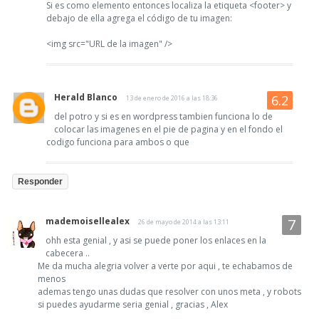
Si es como elemento entonces localiza la etiqueta <footer> y
debajo de ella agrega el código de tu imagen:
<img src="URL de la imagen" />
Herald Blanco
13 de enero de 2016 a las 18:36
del potro y si es en wordpress tambien funciona lo de
colocar las imagenes en el pie de pagina y en el fondo el
codigo funciona para ambos o que
Responder
mademoisellealex
26 de mayo de 2014 a las 13:11
ohh esta genial , y asi se puede poner los enlaces en la
cabecera ..
Me da mucha alegria volver a verte por aqui , te echabamos de
menos
ademas tengo unas dudas que resolver con unos meta , y robots
si puedes ayudarme seria genial , gracias , Alex