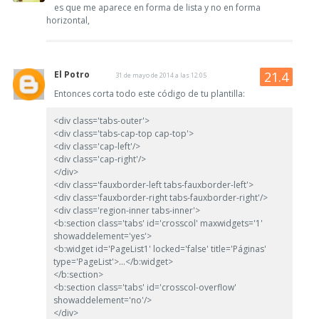
es que me aparece en forma de lista y no en forma
horizontal,
El Potro
31 de mayo de 2014 a las 12:05
Entonces corta todo este código de tu plantilla:
<div class='tabs-outer'>
<div class='tabs-cap-top cap-top'>
<div class='cap-left'/>
<div class='cap-right'/>
</div>
<div class='fauxborder-left tabs-fauxborder-left'>
<div class='fauxborder-right tabs-fauxborder-right'/>
<div class='region-inner tabs-inner'>
<b:section class='tabs' id='crosscol' maxwidgets='1'
showaddelement='yes'>
<b:widget id='PageList1' locked='false' title='Páginas'
type='PageList'>...</b:widget>
</b:section>
<b:section class='tabs' id='crosscol-overflow'
showaddelement='no'/>
</div>