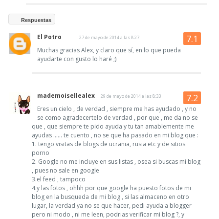
Respuestas
El Potro
27 de mayo de 2014 a las 8:27
Muchas gracias Alex, y claro que sí, en lo que pueda
ayudarte con gusto lo haré ;)
mademoisellealex
29 de mayo de 2014 a las 8:33
Eres un cielo , de verdad , siempre me has ayudado , y no
se como agradecertelo de verdad , por que , me da no se
que , que siempre te pido ayuda y tu tan amablemente me
ayudas ...... te cuento , no se que ha pasado en mi blog que :
1. tengo visitas de blogs de ucrania, rusia etc y de sitios
porno
2. Google no me incluye en sus listas , osea si buscas mi blog
, pues no sale en google
3.el feed , tampoco
4.y las fotos , ohhh por que google ha puesto fotos de mi
blog en la busqueda de mi blog , si las almaceno en otro
lugar, la verdad ya no se que hacer, pedi ayuda a blogger
pero ni modo , ni me leen, podrias verificar mi blog ?, y