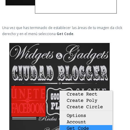
Una vez que has terminado de establecer las áreas de tu imagen da click
derecho y en el menú selecciona
Get Code
.