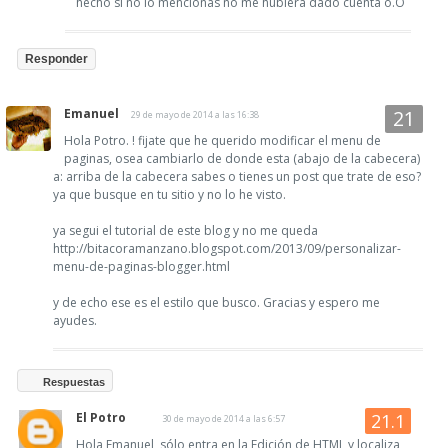
hecho si no lo mencionas no me hubiera dado cuenta o.O
Responder
Emanuel
29 de mayo de 2014 a las 16:38
Hola Potro. ! fijate que he querido modificar el menu de
paginas, osea cambiarlo de donde esta (abajo de la cabecera)
a: arriba de la cabecera sabes o tienes un post que trate de eso?
ya que busque en tu sitio y no lo he visto.
ya segui el tutorial de este blog y no me queda
http://bitacoramanzano.blogspot.com/2013/09/personalizar-
menu-de-paginas-blogger.html
y de echo ese es el estilo que busco. Gracias y espero me
ayudes.
Respuestas
El Potro
30 de mayo de 2014 a las 6:57
Hola Emanuel, sólo entra en la Edición de HTML y localiza