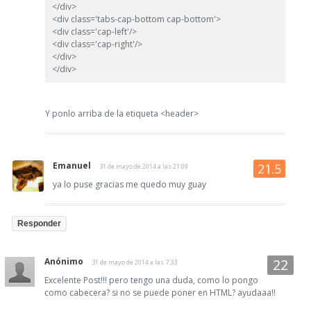
</div>
<div class='tabs-cap-bottom cap-bottom'>
<div class='cap-left'/>
<div class='cap-right'/>
</div>
</div>
Y ponlo arriba de la etiqueta <header>
Emanuel
31 de mayo de 2014 a las 21:09
ya lo puse gracias me quedo muy guay
Responder
Anónimo
31 de mayo de 2014 a las 7:33
Excelente Post!!! pero tengo una duda, como lo pongo
como cabecera? si no se puede poner en HTML? ayudaaa!!