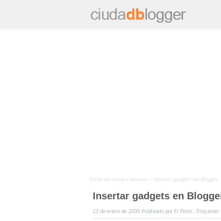
Estás en
Inicio
»
Básicos
»
Insertar gadgets en Blogger
Insertar gadgets en Blogge
23 de enero de 2009
Publicado por
El Potro ,
Etiquetas: