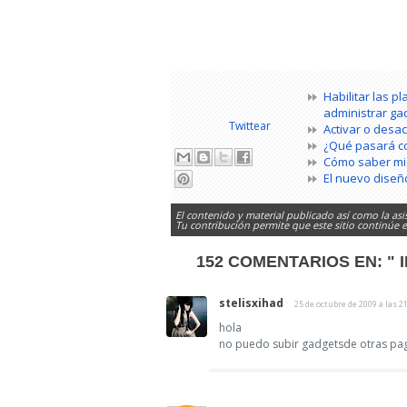
Habilitar las p
administrar ga
Twittear
Activar o desac
¿Qué pasará c
Cómo saber mi 
El nuevo diseñ
El contenido y material publicado así como la asi
Tu contribución permite que este sitio continúe
152 COMENTARIOS EN:
" 
stelisxihad
25 de octubre de 2009 a las 2
hola
no puedo subir gadgetsde otras pa