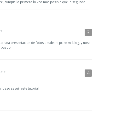
tire, aunque lo primero lo veo más posible que lo segundo.
27
rtar una presentacion de fotos desde mi pc en mi blog, y nose
o puedo.
s 11:21
 luego seguir este tutorial: