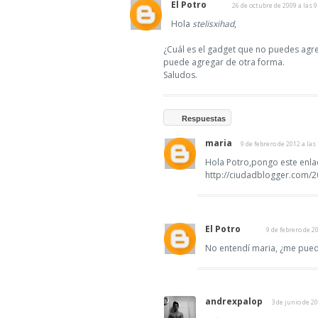
El Potro
26 de octubre de 2009 a las 9
Hola
stelisxihad
,
¿Cuál es el gadget que no puedes agreg
puede agregar de otra forma.
Saludos.
Respuestas
maria
9 de febrero de 2012 a las
Hola Potro,pongo este enla
http://ciudadblogger.com/2
El Potro
9 de febrero de 2
No entendí maria, ¿me pued
andrexpalop
3 de junio de 20