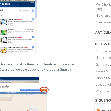
Menú horiz
integrado 
Nieve en e
Cientos de
ARTÍCU
BLOGS D
Compartid
El balcón 
l formulario y elige
Guardar
o
Finalizar
. Este elemento
Gema blo
ástralo donde quieras ponerlo y presiona
Guardar
.
KsesoCSS
Oloblogge
Vagabundi
¿Cómo se 
SÍGUENO
Seguid