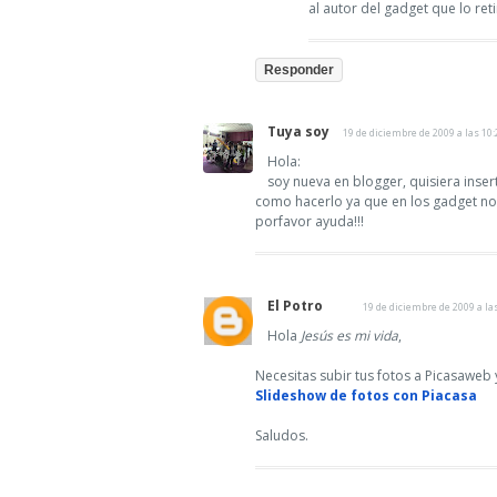
al autor del gadget que lo re
Responder
Tuya soy
19 de diciembre de 2009 a las 10:
Hola:
soy nueva en blogger, quisiera inse
como hacerlo ya que en los gadget n
porfavor ayuda!!!
El Potro
19 de diciembre de 2009 a la
Hola
Jesús es mi vida
,
Necesitas subir tus fotos a Picasaweb y
Slideshow de fotos con Piacasa
Saludos.