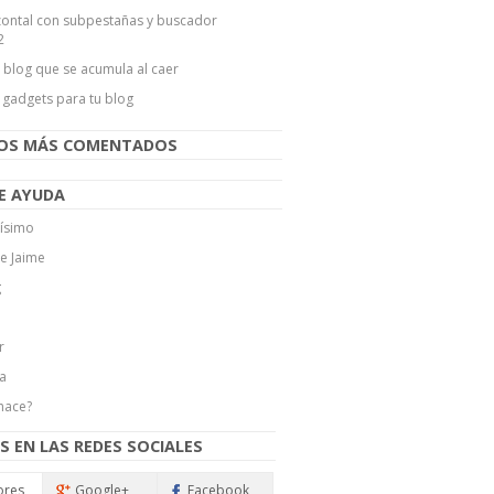
ontal con subpestañas y buscador
2
l blog que se acumula al caer
 gadgets para tu blog
LOS MÁS COMENTADOS
E AYUDA
ísimo
de Jaime
g
r
a
hace?
S EN LAS REDES SOCIALES
ores
Google+
Facebook