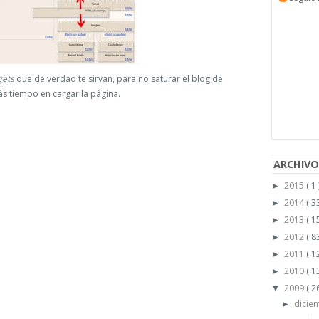
gets
que de verdad te sirvan, para no saturar el blog de
ás tiempo en cargar la página.
ARCHIVO
2015
( 1 
►
2014
( 33
►
2013
( 15
►
2012
( 83
►
2011
( 1
►
2010
( 1
►
2009
( 2
▼
dicie
►