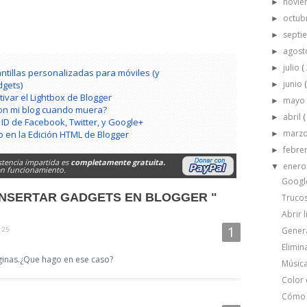
novi
►
octub
►
septi
►
agos
►
julio
(
►
lantillas personalizadas para móviles (y
junio
dgets)
►
tivar el Lightbox de Blogger
may
►
on mi blog cuando muera?
abril
(
►
ID de Facebook, Twitter, y Google+
marz
o en la Edición HTML de Blogger
►
febre
►
stencia impartida es
completamente gratuita.
ener
▼
 en funcionamiento.
Google
INSERTAR GADGETS EN BLOGGER "
Truco
Abrir 
1:25
Gener
Elimin
ginas.¿Que hago en ese caso?
Música
Color 
Cómo r