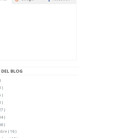
 DEL BLOG
)
 )
 )
 )
27 )
34 )
66 )
mbre
( 16 )