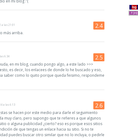
o en mi blog :'(
2 a las 21:01
co más arriba.
las 6:34
 ayuda, en mi blog, cuando pongo algo, a este lado >>>
sto, es decir, los enlacees de donde lo he buscado y eso,
ria saber como lo quito porque queda feisimo, respondeme
14 a las 6:13
estas se hacen por este medio para darle el seguimiento
a muy claro, pero supongo que te refieres a que algunos
itio o alguna publicidad ¿cierto? eso es porque esos sitios
ndición de que tengas un enlace hacia su sitio. Si no te
idad puedes buscar otro similar que no lo incluya, o pedirle