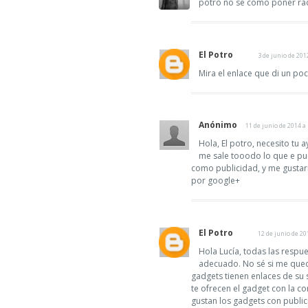
potro no se como poner radi
El Potro
3 de junio de 201
Mira el enlace que di un po
Anónimo
11 de junio de 2014 a 
Hola, El potro, necesito tu
me sale tooodo lo que e pue
como publicidad, y me gusta
por google+
El Potro
12 de junio de 20
Hola Lucía, todas las respu
adecuado. No sé si me qued
gadgets tienen enlaces de su s
te ofrecen el gadget con la co
gustan los gadgets con public