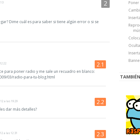
Poner 
:13
Cambia
Insert
ar? Dime cuál es para saber si tiene algún error o si se
Repro
músi
Coloca
Oculta
Insert
Banne
 12:22
ce para poner radio y me sale un recuadro en blanco:
TAMBIÉN 
009/03/radio-para-tu-blog.html
012 a las 19:29
es dar más detalles?
12 a las 12:31