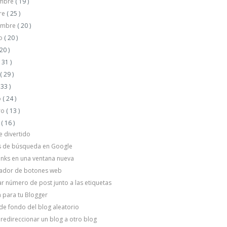
embre
( 19 )
re
( 25 )
embre
( 20 )
to
( 20 )
 20 )
( 31 )
o
( 29 )
 33 )
o
( 24 )
ro
( 13 )
o
( 16 )
 divertido
s de búsqueda en Google
links en una ventana nueva
ador de botones web
ar número de post junto a las etiquetas
 para tu Blogger
de fondo del blog aleatorio
edireccionar un blog a otro blog