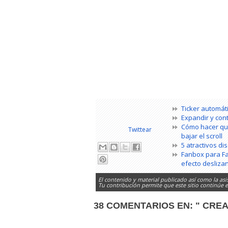
Ticker automáti
Expandir y con
Cómo hacer que
Twittear
bajar el scroll
5 atractivos di
Fanbox para Fac
efecto desliza
El contenido y material publicado así como la asi
Tu contribución permite que este sitio continúe
38 COMENTARIOS EN:
" CRE