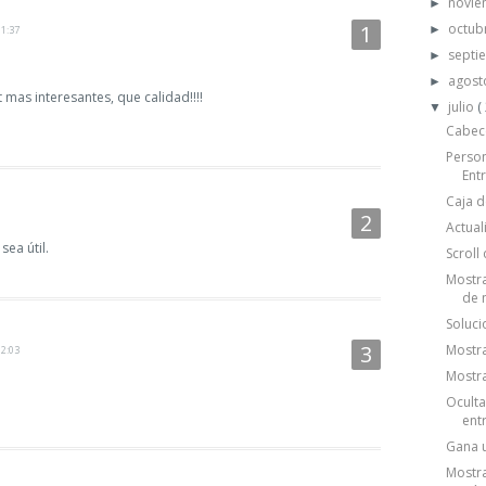
novi
►
octub
►
11:37
septi
►
agos
►
 mas interesantes, que calidad!!!!
julio
(
▼
Cabece
Person
Entr
Caja d
Actual
sea útil.
Scroll
Mostra
de n
Soluci
Mostra
12:03
Mostra
Oculta
entr
Gana 
Mostra