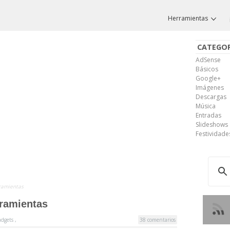
Herramientas
CATEGOR
AdSense
Básicos
Google+
Imágenes
Descargas
Música
Entradas
Slideshows
Festividade
rramientas
rramientas
adgets
,
38 comentarios