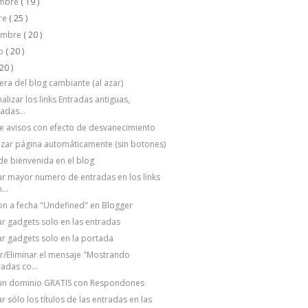
embre
( 19 )
re
( 25 )
embre
( 20 )
to
( 20 )
 20 )
ra del blog cambiante (al azar)
alizar los links Entradas antiguas,
adas...
e avisos con efecto de desvanecimiento
izar página automáticamente (sin botones)
 de bienvenida en el blog
r mayor numero de entradas en los links
...
on a fecha "Undefined" en Blogger
r gadgets solo en las entradas
r gadgets solo en la portada
r/Eliminar el mensaje "Mostrando
adas co...
un dominio GRATIS con Respondones
r sólo los títulos de las entradas en las