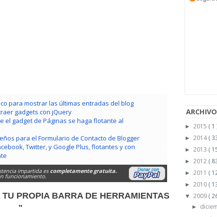
co para mostrar las últimas entradas del blog
ARCHIVO
traer gadgets con jQuery
 el gadget de Páginas se haga flotante al
2015
( 1 
►
seños para el Formulario de Contacto de Blogger
2014
( 33
►
ebook, Twitter, y Google Plus, flotantes y con
2013
( 15
►
nte
2012
( 83
►
stencia impartida es
completamente gratuita.
2011
( 1
►
 en funcionamiento.
2010
( 1
►
A TU PROPIA BARRA DE HERRAMIENTAS
2009
( 2
▼
dicie
"
►