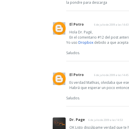
la pondre para descarga
El Potro
6 de julio de 2009 a las 14:43
Hola Dr. Pagé,
En el comentario #12 del post anteri
Yo uso
Dropbox
debido a que acepta t
Saludos.
El Potro
6 de julio de 2009 a las 14:45
Es verdad Mathias, olvidaba que es
Habrá que esperar un poco entonce
Saludos.
Dr. Page
6 de julio de 2009 a las 14:53
OK Listo discúlpame verdad que te 