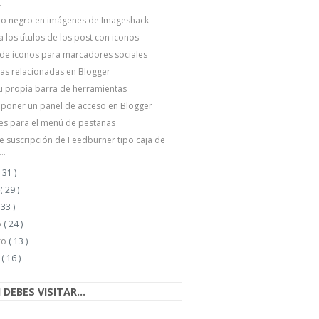
.
io negro en imágenes de Imageshack
 los títulos de los post con iconos
 de iconos para marcadores sociales
as relacionadas en Blogger
u propia barra de herramientas
poner un panel de acceso en Blogger
es para el menú de pestañas
e suscripción de Feedburner tipo caja de
..
( 31 )
o
( 29 )
 33 )
o
( 24 )
ro
( 13 )
o
( 16 )
DEBES VISITAR...