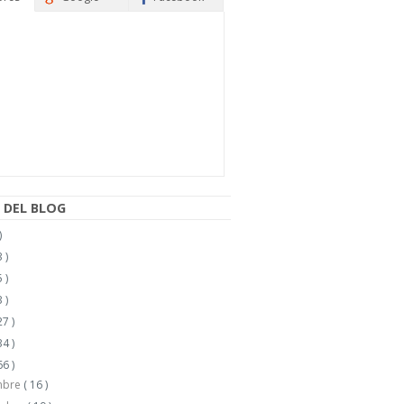
 DEL BLOG
)
 )
 )
 )
27 )
34 )
66 )
mbre
( 16 )