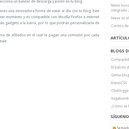
lecciona un banner de descarga y ponlo en tu blog.
Menú horiz
integrado 
dores una innovadora forma de estar al día con tu blog. Este
er momento y es compatible con Mozilla Firefox e Internet
Nieve en e
ás gadgets a la barra, por lo que podrán personalizarla de
Cientos de
ama de afiliados en el cual te pagan una comisión por cada
ARTÍCU
tale.
BLOGS D
Compartid
El balcón 
Gema blo
KsesoCSS
Oloblogge
Vagabundi
¿Cómo se 
SÍGUENO
Seguid