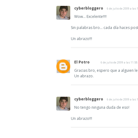
cyberbloggero
6 de julio de 2009 a las 
Wow... Excelente!!!!
Sin palabras bro... cada día haces post
Un abrazo!!!
El Potro
6 de julio de 2009 a las 11:58
Gracias bro, espero que a alguien le 
Un abrazo.
cyberbloggero
6 de julio de 2009 a las 
No tengo ninguna duda de eso!
Un abrazo!!!