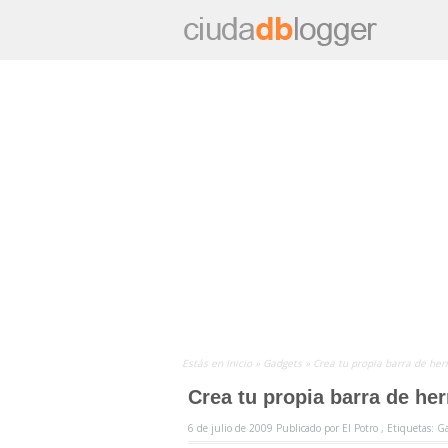
Estás en
Inicio
»
Gadgets
»
Crea tu propia barra de he
Crea tu propia barra de he
6 de julio de 2009
Publicado por
El Potro ,
Etiquetas:
G