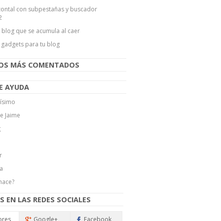
ontal con subpestañas y buscador
2
l blog que se acumula al caer
 gadgets para tu blog
LOS MÁS COMENTADOS
E AYUDA
ísimo
de Jaime
g
r
a
hace?
S EN LAS REDES SOCIALES
ores
Google+
Facebook