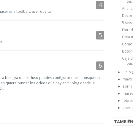
pá..
Anunc
acer una toolbar.. aver que tal :)
Decora
5 sets
Entrad
Crea t
rdia.
Cómo 
Boton
Caja d
bús.
junio
►
drá bien, ya que incluso puedes configurar que la búsqueda
may
►
guien quiere buscar los videos que hay en tu blog desde la
abril
(
►
il.
marz
►
febre
►
ener
►
TAMBIÉN 