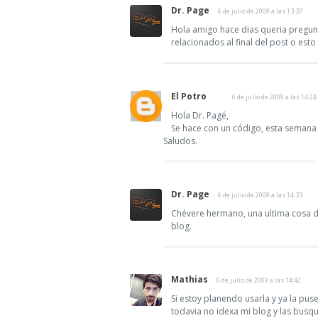
Dr. Page
6 de julio de 2009 a las 13:37
Hola amigo hace dias queria pregunt
relacionados al final del post o es
El Potro
6 de julio de 2009 a las 14:24
Hola Dr. Pagé,
Se hace con un código, esta semana 
Saludos.
Dr. Page
6 de julio de 2009 a las 14:33
Chévere hermano, una ultima cosa 
blog.
Mathias
6 de julio de 2009 a las 14:42
Si estoy planendo usarla y ya la pu
todavia no idexa mi blog y las busq