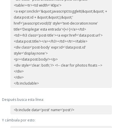
<table><tr><td width='40px'>
<a expr:onclick='&quot;javascript:toggleIt(&quot;&quot; +
data:post.id + &quot;&quot;);&quot;'
href='javascript:void(0)' style='text-decoration:none'
title='Desplegar esta entrada'>[+/-]</a></td>
<td><h3 class='post-title'><a expr:href='data:post.url'>
<data:post.title/></a></h3></td></tr></table>
<div class='post-body' expr:id='data:post.id'
style='display:none'>
<p><data:post.body/></p>
<div style='clear: both;'/> <!-- clear for photos floats -->
</div>
</div>
</b:includable>
Después busca esta línea:
<b:include data='post' name='post'/>
Y cámbiala por esto: