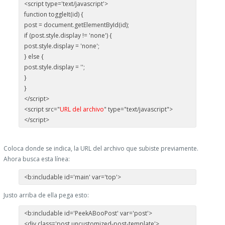
<script type='text/javascript'>
function toggleIt(id) {
post = document.getElementById(id);
if (post.style.display != 'none') {
post.style.display = 'none';
} else {
post.style.display = '';
}
}
</script>
<script src="
URL del archivo
" type="text/javascript">
</script>
Coloca donde se indica, la URL del archivo que subiste previamente.
Ahora busca esta línea:
<b:includable id='main' var='top'>
Justo arriba de ella pega esto:
<b:includable id='PeekABooPost' var='post'>
<div class='post uncustomized-post-template'>