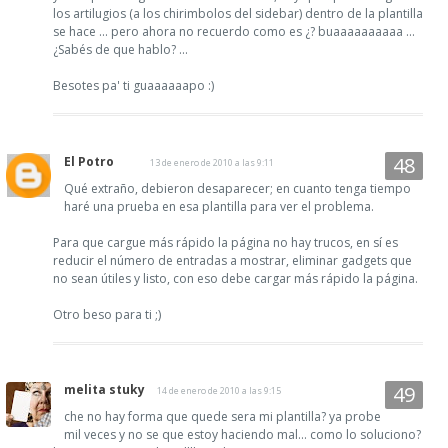
los artilugios (a los chirimbolos del sidebar) dentro de la plantilla
se hace ... pero ahora no recuerdo como es ¿? buaaaaaaaaaa ...
¿Sabés de que hablo? ...
Besotes pa' ti guaaaaaapo :)
El Potro
13 de enero de 2010 a las 9:11
Qué extraño, debieron desaparecer; en cuanto tenga tiempo
haré una prueba en esa plantilla para ver el problema.
Para que cargue más rápido la página no hay trucos, en sí es
reducir el número de entradas a mostrar, eliminar gadgets que
no sean útiles y listo, con eso debe cargar más rápido la página.
Otro beso para ti ;)
melita stuky
14 de enero de 2010 a las 9:15
che no hay forma que quede sera mi plantilla? ya probe
mil veces y no se que estoy haciendo mal... como lo soluciono?