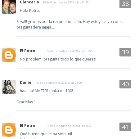
Giancarlo
29 de diciembre de 2009 a las 12:33
Hola Potro,
Si va!!! gracias por la recomendación. Hoy estoy activo con la
preguntadera jajaja...
El Potro
29 de diciembre de 2009 a las 13:50
No problem, pregunta todo lo que quieras!
Daniel
30 de diciembre de 2009 a las 21:20
haaaaa! MASTER funka de 100!
Gracielas !
El Potro
30 de diciembre de 2009 a las 21:45
Qué bueno que te ha sido útil.