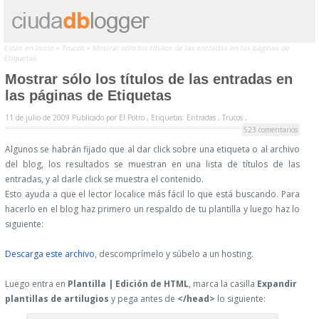
Estás en
Inicio
»
Trucos
»
Mostrar sólo los títulos de las entradas en las páginas de
Etiquetas
Mostrar sólo los títulos de las entradas en
las páginas de Etiquetas
11 de julio de 2009
Publicado por
El Potro ,
Etiquetas:
Entradas
,
Trucos
,
523 comentarios
Algunos se habrán fijado que al dar click sobre una etiqueta o al archivo
del blog, los resultados se muestran en una lista de títulos de las
entradas, y al darle click se muestra el contenido.
Esto ayuda a que el lector localice más fácil lo que está buscando. Para
hacerlo en el blog haz primero un respaldo de tu plantilla y luego haz lo
siguiente:
Descarga este archivo
, descomprímelo y súbelo a un hosting.
Luego entra en
Plantilla | Edición de HTML
, marca la casilla
Expandir
plantillas de artilugios
y pega antes de
</head>
lo siguiente: