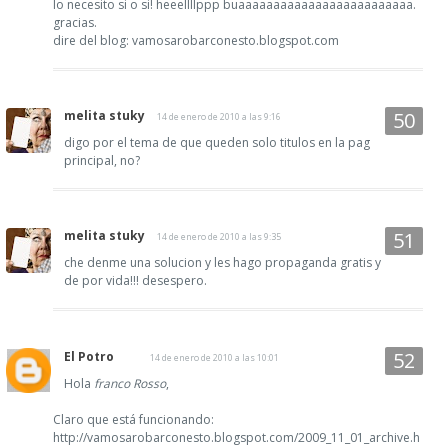
lo necesito si o si! heeellllppp buaaaaaaaaaaaaaaaaaaaaaaaaa.
gracias.
dire del blog: vamosarobarconesto.blogspot.com
melita stuky
14 de enero de 2010 a las 9:16
digo por el tema de que queden solo titulos en la pag
principal, no?
melita stuky
14 de enero de 2010 a las 9:35
che denme una solucion y les hago propaganda gratis y
de por vida!!! desespero.
El Potro
14 de enero de 2010 a las 10:01
Hola
franco Rosso
,
Claro que está funcionando:
http://vamosarobarconesto.blogspot.com/2009_11_01_archive.h