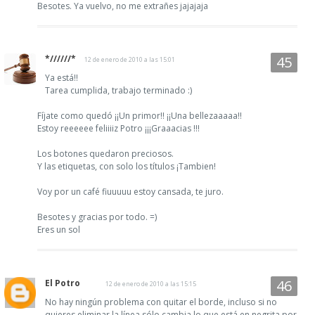
Besotes. Ya vuelvo, no me extrañes jajajaja
*//////*
12 de enero de 2010 a las 15:01
Ya está!!
Tarea cumplida, trabajo terminado :)
Fíjate como quedó ¡¡Un primor!! ¡¡Una bellezaaaaa!!
Estoy reeeeee feliiiiz Potro ¡¡¡Graaacias !!!
Los botones quedaron preciosos.
Y las etiquetas, con solo los títulos ¡Tambien!
Voy por un café fiuuuuu estoy cansada, te juro.
Besotes y gracias por todo. =)
Eres un sol
El Potro
12 de enero de 2010 a las 15:15
No hay ningún problema con quitar el borde, incluso si no
quieres eliminar la línea sólo cambia lo que está en negrita por