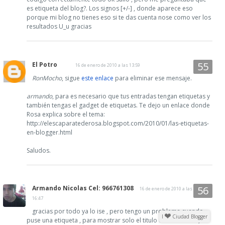
es etiqueta del blog?. Los signos [+/-] , donde aparece eso
porque mi blog no tienes eso si te das cuenta nose como ver los
resultados U_u gracias
El Potro
16 de enero de 2010 a las 13:59
RonMocho
, sigue
este enlace
para eliminar ese mensaje.
armando
, para es necesario que tus entradas tengan etiquetas y
también tengas el gadget de etiquetas. Te dejo un enlace donde
Rosa explica sobre el tema:
http://elescaparatederosa.blogspot.com/2010/01/las-etiquetas-
en-blogger.html
Saludos.
Armando Nicolas Cel: 966761308
16 de enero de 2010 a las
16:47
gracias por todo ya lo ise , pero tengo un problema cuando
I
Ciudad Blogger
puse una etiqueta , para mostrar solo el titulo de la entrada , no