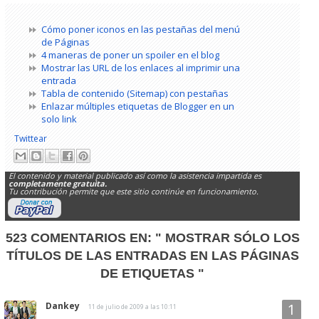
Cómo poner iconos en las pestañas del menú
de Páginas
4 maneras de poner un spoiler en el blog
Mostrar las URL de los enlaces al imprimir una
entrada
Tabla de contenido (Sitemap) con pestañas
Enlazar múltiples etiquetas de Blogger en un
solo link
Twittear
El contenido y material publicado así como la asistencia impartida es
completamente gratuita.
Tu contribución permite que este sitio continúe en funcionamiento.
523 COMENTARIOS EN:
" MOSTRAR SÓLO LOS
TÍTULOS DE LAS ENTRADAS EN LAS PÁGINAS
DE ETIQUETAS "
Dankey
11 de julio de 2009 a las 10:11