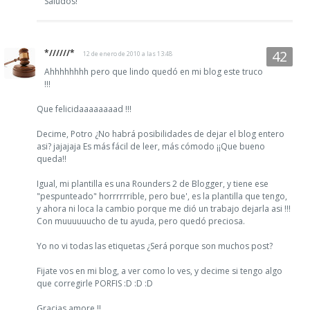
Saludos!
*//////*
12 de enero de 2010 a las 13:48
Ahhhhhhhh pero que lindo quedó en mi blog este truco
!!!
Que felicidaaaaaaaad !!!
Decime, Potro ¿No habrá posibilidades de dejar el blog entero
asi? jajajaja Es más fácil de leer, más cómodo ¡¡Que bueno
queda!!
Igual, mi plantilla es una Rounders 2 de Blogger, y tiene ese
"pespunteado" horrrrrrible, pero bue', es la plantilla que tengo,
y ahora ni loca la cambio porque me dió un trabajo dejarla asi !!!
Con muuuuuucho de tu ayuda, pero quedó preciosa.
Yo no vi todas las etiquetas ¿Será porque son muchos post?
Fijate vos en mi blog, a ver como lo ves, y decime si tengo algo
que corregirle PORFIS :D :D :D
Gracias amore !!