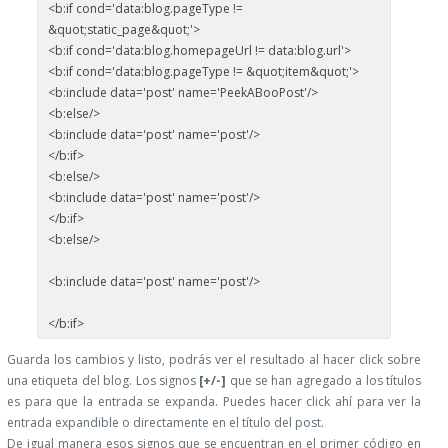
<b:if cond='data:blog.pageType !=
&quot;static_page&quot;'>
<b:if cond='data:blog.homepageUrl != data:blog.url'>
<b:if cond='data:blog.pageType != &quot;item&quot;'>
<b:include data='post' name='PeekABooPost'/>
<b:else/>
<b:include data='post' name='post'/>
</b:if>
<b:else/>
<b:include data='post' name='post'/>
</b:if>
<b:else/>
<b:include data='post' name='post'/>
</b:if>
Guarda los cambios y listo, podrás ver el resultado al hacer click sobre
una etiqueta del blog. Los signos
[+/-]
que se han agregado a los títulos
es para que la entrada se expanda. Puedes hacer click ahí para ver la
entrada expandible o directamente en el título del post.
De igual manera esos signos que se encuentran en el primer código en