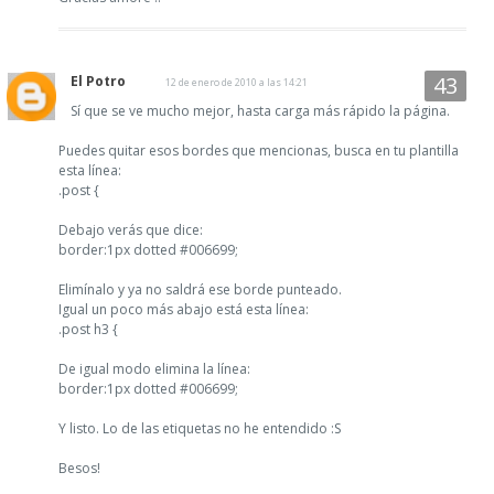
El Potro
12 de enero de 2010 a las 14:21
Sí que se ve mucho mejor, hasta carga más rápido la página.
Puedes quitar esos bordes que mencionas, busca en tu plantilla
esta línea:
.post {
Debajo verás que dice:
border:1px dotted #006699;
Elimínalo y ya no saldrá ese borde punteado.
Igual un poco más abajo está esta línea:
.post h3 {
De igual modo elimina la línea:
border:1px dotted #006699;
Y listo. Lo de las etiquetas no he entendido :S
Besos!