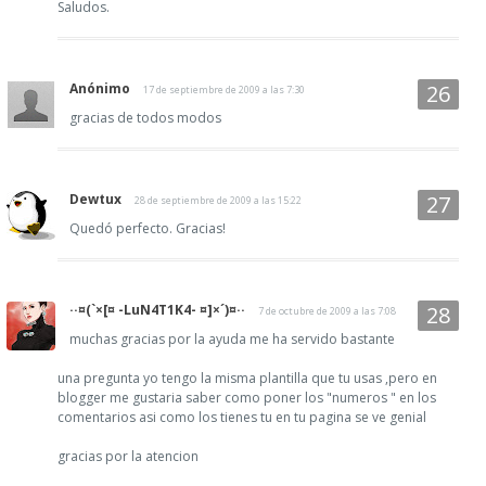
Saludos.
Anónimo
17 de septiembre de 2009 a las 7:30
gracias de todos modos
Dewtux
28 de septiembre de 2009 a las 15:22
Quedó perfecto. Gracias!
··¤(`×[¤ -LuN4T1K4- ¤]×´)¤··
7 de octubre de 2009 a las 7:08
muchas gracias por la ayuda me ha servido bastante
una pregunta yo tengo la misma plantilla que tu usas ,pero en
blogger me gustaria saber como poner los "numeros " en los
comentarios asi como los tienes tu en tu pagina se ve genial
gracias por la atencion