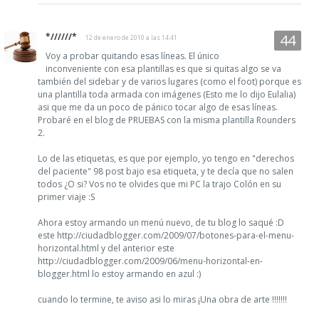
*//////*
12 de enero de 2010 a las 14:41
Voy a probar quitando esas líneas. El único
inconveniente con esa plantillas es que si quitas algo se va
también del sidebar y de varios lugares (como el foot) porque es
una plantilla toda armada con imágenes (Esto me lo dijo Eulalia)
asi que me da un poco de pánico tocar algo de esas líneas.
Probaré en el blog de PRUEBAS con la misma plantilla Rounders
2.
Lo de las etiquetas, es que por ejemplo, yo tengo en "derechos
del paciente" 98 post bajo esa etiqueta, y te decía que no salen
todos ¿O si? Vos no te olvides que mi PC la trajo Colón en su
primer viaje :S
Ahora estoy armando un menú nuevo, de tu blog lo saqué :D
este http://ciudadblogger.com/2009/07/botones-para-el-menu-
horizontal.html y del anterior este
http://ciudadblogger.com/2009/06/menu-horizontal-en-
blogger.html lo estoy armando en azul :)
cuando lo termine, te aviso asi lo miras ¡Una obra de arte !!!!!!!