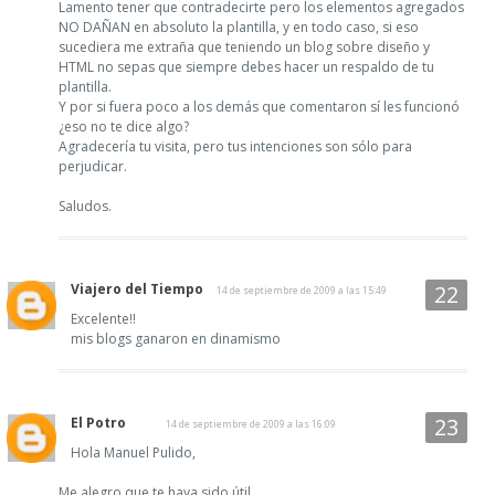
Lamento tener que contradecirte pero los elementos agregados
NO DAÑAN en absoluto la plantilla, y en todo caso, si eso
sucediera me extraña que teniendo un blog sobre diseño y
HTML no sepas que siempre debes hacer un respaldo de tu
plantilla.
Y por si fuera poco a los demás que comentaron sí les funcionó
¿eso no te dice algo?
Agradecería tu visita, pero tus intenciones son sólo para
perjudicar.
Saludos.
Viajero del Tiempo
14 de septiembre de 2009 a las 15:49
Excelente!!
mis blogs ganaron en dinamismo
El Potro
14 de septiembre de 2009 a las 16:09
Hola Manuel Pulido,
Me alegro que te haya sido útil.