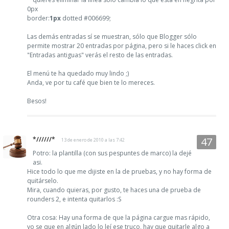
0px
border:
1px
dotted #006699;
Las demás entradas sí se muestran, sólo que Blogger sólo
permite mostrar 20 entradas por página, pero si le haces click en
"Entradas antiguas" verás el resto de las entradas.
El menú te ha quedado muy lindo ;)
Anda, ve por tu café que bien te lo mereces.
Besos!
*//////*
13 de enero de 2010 a las 7:42
Potro: la plantilla (con sus pespuntes de marco) la dejé
asi.
Hice todo lo que me dijiste en la de pruebas, y no hay forma de
quitárselo.
Mira, cuando quieras, por gusto, te haces una de prueba de
rounders 2, e intenta quitarlos :S
Otra cosa: Hay una forma de que la página cargue mas rápido,
yo se que en algún lado lo leí ese truco, hay que quitarle algo a