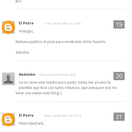
Jpz.-
El Potro
15 de julio de 2009 a las 15:59
Hola Jpz,
Mañana publico el post para mostrarte cómo hacerlo.
Saludos.
Anónimo
18 de julio de 2009 a las 18:56
na no sirve esta madre puro pedo, hasta me arruino la
plantilla que hice con tanto esfuerzo, que pena,por eso no
tiene casi visitas este blog :(
El Potro
18 de julio de 2009 a las 19:13
Hola FakeDark,