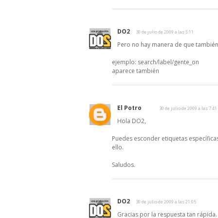
DO2
30 de julio de 2009 a las 5:11
Pero no hay manera de que también 
ejemplo: search/label/gente_on
aparece también
El Potro
30 de julio de 2009 a las 7:41
Hola DO2,
Puedes esconder etiquetas específicas 
ello.
Saludos.
DO2
30 de julio de 2009 a las 21:05
Gracias por la respuesta tan rápida.