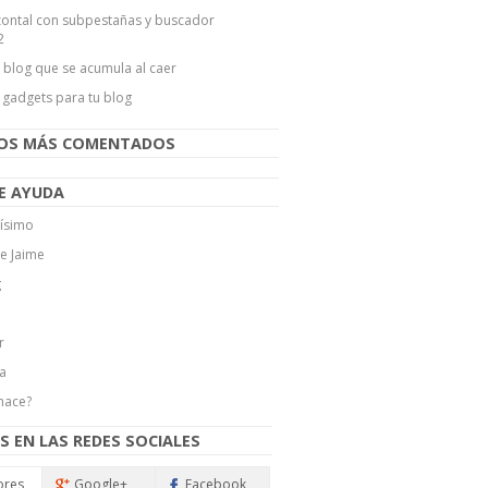
ontal con subpestañas y buscador
2
l blog que se acumula al caer
 gadgets para tu blog
LOS MÁS COMENTADOS
E AYUDA
ísimo
de Jaime
g
r
a
hace?
S EN LAS REDES SOCIALES
ores
Google+
Facebook