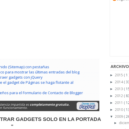
ARCHIVO
nido (Sitemap) con pestañas
co para mostrar las últimas entradas del blog
2015
( 1 
►
traer gadgets con jQuery
2014
( 33
 el gadget de Páginas se haga flotante al
►
2013
( 15
►
seños para el Formulario de Contacto de Blogger
2012
( 83
►
2011
( 1
►
stencia impartida es
completamente gratuita.
 en funcionamiento.
2010
( 1
►
2009
( 2
▼
STRAR GADGETS SOLO EN LA PORTADA
dicie
►
"