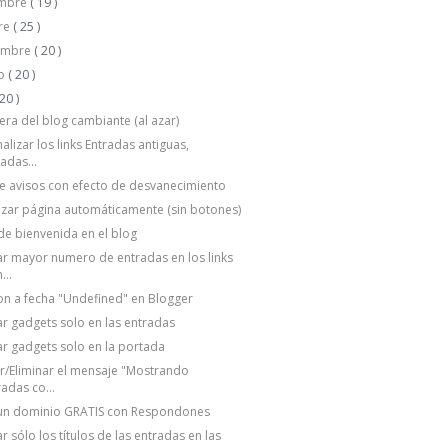
embre
( 19 )
re
( 25 )
embre
( 20 )
to
( 20 )
 20 )
ra del blog cambiante (al azar)
alizar los links Entradas antiguas,
adas...
e avisos con efecto de desvanecimiento
izar página automáticamente (sin botones)
 de bienvenida en el blog
r mayor numero de entradas en los links
...
on a fecha "Undefined" en Blogger
r gadgets solo en las entradas
r gadgets solo en la portada
r/Eliminar el mensaje "Mostrando
adas co...
un dominio GRATIS con Respondones
r sólo los títulos de las entradas en las