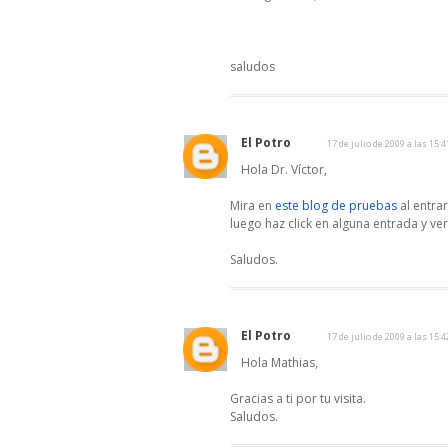
saludos
El Potro
17 de julio de 2009 a las 15:4
Hola Dr. Víctor,
Mira en
este blog de pruebas
al entra
luego haz click en alguna entrada y ve
Saludos.
El Potro
17 de julio de 2009 a las 15:4
Hola Mathias,
Gracias a ti por tu visita.
Saludos.