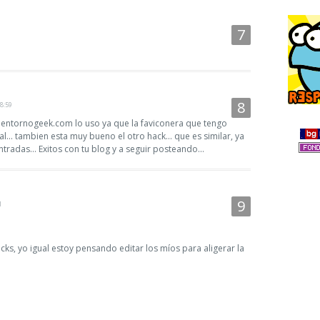
18:59
 entornogeek.com lo uso ya que la faviconera que tengo
l... tambien esta muy bueno el otro hack... que es similar, ya
tradas... Exitos con tu blog y a seguir posteando...
1
s, yo igual estoy pensando editar los míos para aligerar la