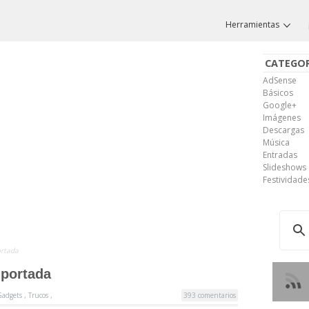
Herramientas
CATEGOR
AdSense
Básicos
Google+
Imágenes
Descargas
Música
Entradas
Slideshows
Festividade
ortada
 portada
Gadgets
,
Trucos
,
393 comentarios