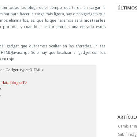
an todos los blogs es el tiempo que tarda en cargar la
ÚLTIMOS
minar para hacer la carga más ligera, hay otros gadgets que
emos eliminarlos, así que lo que haremos será
mostrarlos
a portada, y cuando el lector entre a una entrada estos
del gadget que queramos ocultar en las entradas. En ese
TML/Javascript. Sólo hay que localizar el gadget con los
 en rojo.
tle='Gadget' type='HTML'>
data:blog.url'>
->
>
ARTÍCUL
Cambiar im
Subir imág