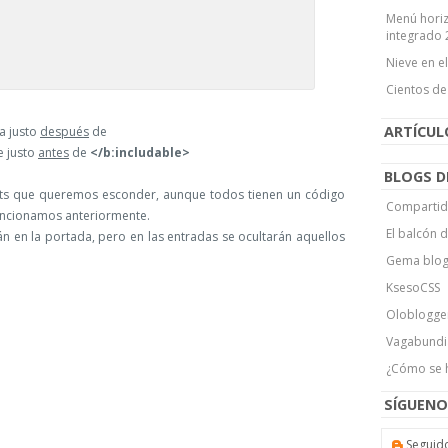
Menú horiz
integrado 
Nieve en e
Cientos de
ARTÍCU
a justo
después
de
e justo
antes
de
</b:includable>
BLOGS D
ts que queremos esconder, aunque todos tienen un código
Compartid
mencionamos anteriormente.
El balcón 
n en la portada, pero en las entradas se ocultarán aquellos
Gema blo
KsesoCSS
Oloblogge
Vagabundi
¿Cómo se 
SÍGUENO
Seguid