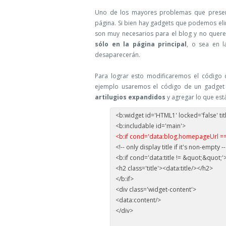
Uno de los mayores problemas que present
página. Si bien hay gadgets que podemos eli
son muy necesarios para el blog y no quer
sólo en la página principal
, o sea en l
desaparecerán.
Para lograr esto modificaremos el código 
ejemplo usaremos el código de un gadget H
artilugios expandidos
y agregar lo que está
<b:widget id='HTML1' locked='false' ti
<b:includable id='main'>
<b:if cond='data:blog.homepageUrl == 
<!-- only display title if it's non-empty -
<b:if cond='data:title != &quot;&quot;'
<h2 class='title'><data:title/></h2>
</b:if>
<div class='widget-content'>
<data:content/>
</div>