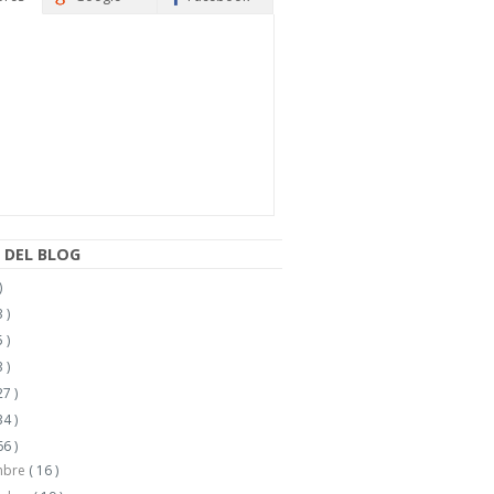
 DEL BLOG
)
 )
 )
 )
27 )
34 )
66 )
mbre
( 16 )