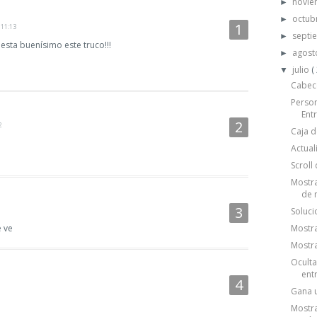
novi
►
octub
►
 11:13
septi
►
 esta buenísimo este truco!!!
agos
►
julio
(
▼
Cabece
Person
Entr
2
Caja d
Actual
Scroll
Mostra
de n
Soluci
 ve
Mostra
Mostra
Oculta
entr
Gana 
Mostra