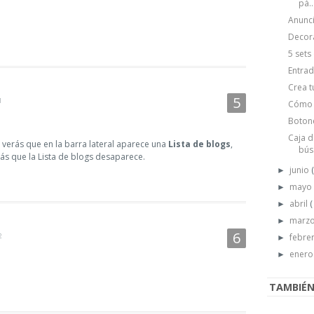
pá..
Anunc
Decora
5 sets
Entrad
Crea t
1
Cómo 
Boton
Caja d
r verás que en la barra lateral aparece una
Lista de blogs
,
bús.
rás que la Lista de blogs desaparece.
junio
►
may
►
abril
(
►
marz
►
2
febre
►
ener
►
TAMBIÉN 