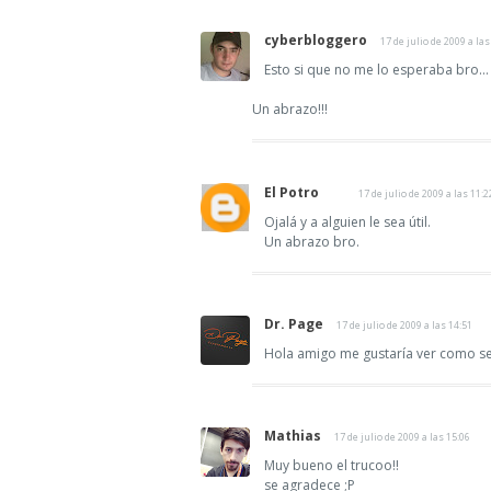
cyberbloggero
17 de julio de 2009 a las
Esto si que no me lo esperaba bro...
Un abrazo!!!
El Potro
17 de julio de 2009 a las 11:2
Ojalá y a alguien le sea útil.
Un abrazo bro.
Dr. Page
17 de julio de 2009 a las 14:51
Hola amigo me gustaría ver como se
Mathias
17 de julio de 2009 a las 15:06
Muy bueno el trucoo!!
se agradece ;P