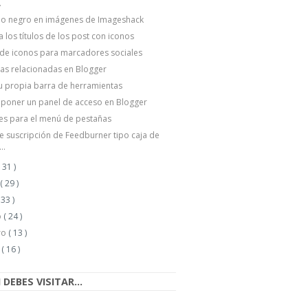
.
io negro en imágenes de Imageshack
 los títulos de los post con iconos
 de iconos para marcadores sociales
as relacionadas en Blogger
u propia barra de herramientas
poner un panel de acceso en Blogger
es para el menú de pestañas
e suscripción de Feedburner tipo caja de
..
( 31 )
o
( 29 )
 33 )
o
( 24 )
ro
( 13 )
o
( 16 )
DEBES VISITAR...