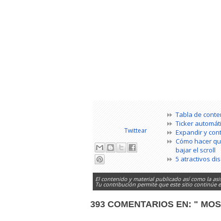
Tabla de conte
Ticker automáti
Twittear
Expandir y con
Cómo hacer que
bajar el scroll
5 atractivos di
El contenido y material publicado así como la asi
Tu contribución permite que este sitio continúe
393 COMENTARIOS EN:
" MO