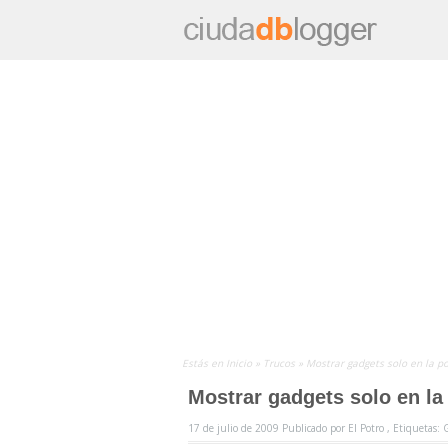
Estás en
Inicio
»
Trucos
»
Mostrar gadgets solo en la p
Mostrar gadgets solo en la
17 de julio de 2009
Publicado por
El Potro ,
Etiquetas: