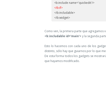
<b:include name='quickedit'/>
</b:if>
</b:includable>
</b:widget>
Como ven, la primera parte que agregamos v
<b:includable id='main'>
y la segunda part
Esto lo hacemos con cada uno de los gadge
distinto, sólo hay que guiarnos por lo que 
De esta forma todos los gadgets se mostrará
que hayamos modificado.