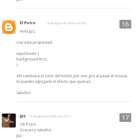
El Potro
19 de agosto de 2009 a las 8:04
Hola Jpz,
Usa esta propiedad:
input:hover {
background:#ccc;
}
Ahí cambiará el color del botón por uno gris al pasar el mouse,
tú puedes agregarle el efecto que quieras.
Saludos.
Jpz
19 de agosto de 2009 a las 12:13
OK Potro.
Gracias y saludos.
Jpz.-