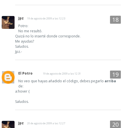
Jpz
19 de agosto de 2009 a las 12:23
Potro:
No me resultó.
Quizá no lo inserté donde corresponde.
Me ayudas?
Saludos.
Jpz.-
El Potro
19 de agosto de 2009 a las 12:31
No veo que hayas añadido el código, debes pegarlo
arriba
de:
a:hover {
Saludos.
Jpz
20 de agosto de 2009 a las 12:27