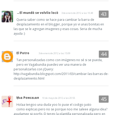
→El mundò se volvììo locò
3 de enero de 2012 a las 10:49
Queria saber como se hace para cambiar la barra de
desplazamiento en el blogger, porque yo vi unas bonitas en
las que se le agregan imagenes y esas cosas. Seria de mucha
ayuda :)
El Potro
3 de enero de 2012 a las 15:09
Tan personalizadas como con imágenes no sé si se pueda,
pero en Vagabundia puedes ver una manera de
personalizarlas con jQuery:
http://vagabundia.blogspot.com/2011/03/cambiar-las-barras-de-
desplazamiento.html
Ṃια Pσяcεʟαп
10 de mayo de 2012 a las 20:55
Holaa tengoo una duda yoo lo puse el codigo justo
como explicas pero no se porque noo me saleee alguna idea?
ayudamee sii porfis :D tengo la plantilla personalizada pero en