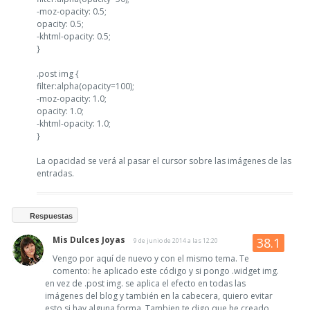
-moz-opacity: 0.5;
opacity: 0.5;
-khtml-opacity: 0.5;
}
.post img {
filter:alpha(opacity=100);
-moz-opacity: 1.0;
opacity: 1.0;
-khtml-opacity: 1.0;
}
La opacidad se verá al pasar el cursor sobre las imágenes de las
entradas.
Respuestas
Mis Dulces Joyas
9 de junio de 2014 a las 12:20
Vengo por aquí de nuevo y con el mismo tema. Te
comento: he aplicado este código y si pongo .widget img.
en vez de .post img. se aplica el efecto en todas las
imágenes del blog y también en la cabecera, quiero evitar
esto si hay alguna forma. Tambien te digo que he creado