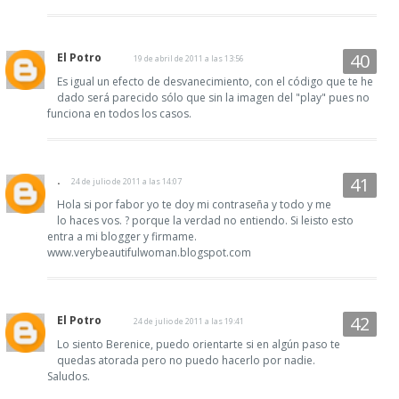
El Potro
19 de abril de 2011 a las 13:56
Es igual un efecto de desvanecimiento, con el código que te he
dado será parecido sólo que sin la imagen del "play" pues no
funciona en todos los casos.
.
24 de julio de 2011 a las 14:07
Hola si por fabor yo te doy mi contraseña y todo y me
lo haces vos. ? porque la verdad no entiendo. Si leisto esto
entra a mi blogger y firmame.
www.verybeautifulwoman.blogspot.com
El Potro
24 de julio de 2011 a las 19:41
Lo siento Berenice, puedo orientarte si en algún paso te
quedas atorada pero no puedo hacerlo por nadie.
Saludos.