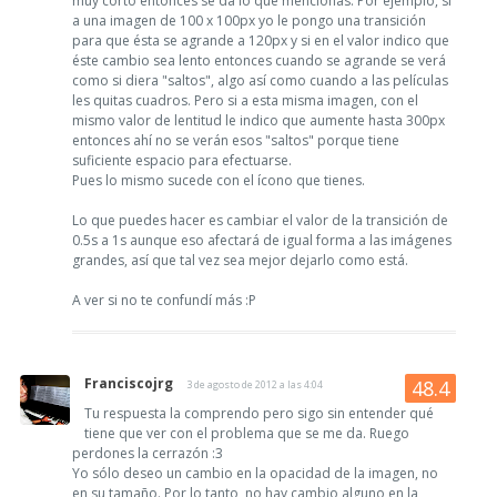
muy corto entonces se da lo que mencionas. Por ejemplo, si
a una imagen de 100 x 100px yo le pongo una transición
para que ésta se agrande a 120px y si en el valor indico que
éste cambio sea lento entonces cuando se agrande se verá
como si diera "saltos", algo así como cuando a las películas
les quitas cuadros. Pero si a esta misma imagen, con el
mismo valor de lentitud le indico que aumente hasta 300px
entonces ahí no se verán esos "saltos" porque tiene
suficiente espacio para efectuarse.
Pues lo mismo sucede con el ícono que tienes.
Lo que puedes hacer es cambiar el valor de la transición de
0.5s a 1s aunque eso afectará de igual forma a las imágenes
grandes, así que tal vez sea mejor dejarlo como está.
A ver si no te confundí más :P
Franciscojrg
3 de agosto de 2012 a las 4:04
Tu respuesta la comprendo pero sigo sin entender qué
tiene que ver con el problema que se me da. Ruego
perdones la cerrazón :3
Yo sólo deseo un cambio en la opacidad de la imagen, no
en su tamaño. Por lo tanto, no hay cambio alguno en la