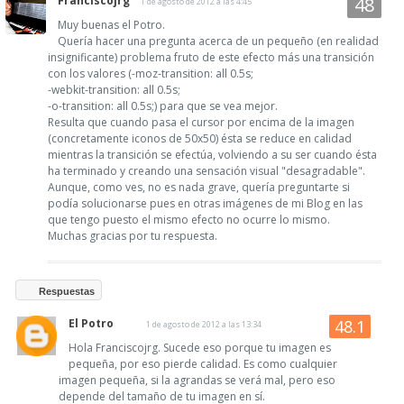
Franciscojrg
1 de agosto de 2012 a las 4:45
Muy buenas el Potro.
Quería hacer una pregunta acerca de un pequeño (en realidad
insignificante) problema fruto de este efecto más una transición
con los valores (-moz-transition: all 0.5s;
-webkit-transition: all 0.5s;
-o-transition: all 0.5s;) para que se vea mejor.
Resulta que cuando pasa el cursor por encima de la imagen
(concretamente iconos de 50x50) ésta se reduce en calidad
mientras la transición se efectúa, volviendo a su ser cuando ésta
ha terminado y creando una sensación visual "desagradable".
Aunque, como ves, no es nada grave, quería preguntarte si
podía solucionarse pues en otras imágenes de mi Blog en las
que tengo puesto el mismo efecto no ocurre lo mismo.
Muchas gracias por tu respuesta.
Respuestas
El Potro
1 de agosto de 2012 a las 13:34
Hola Franciscojrg. Sucede eso porque tu imagen es
pequeña, por eso pierde calidad. Es como cualquier
imagen pequeña, si la agrandas se verá mal, pero eso
depende del tamaño de tu imagen en sí.