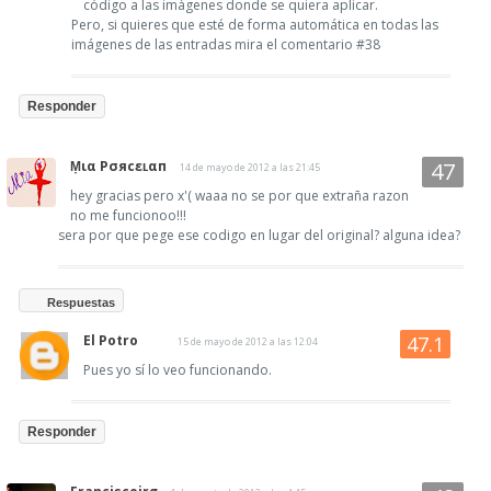
código a las imágenes donde se quiera aplicar.
Pero, si quieres que esté de forma automática en todas las
imágenes de las entradas mira el comentario #38
Responder
Ṃια Pσяcεʟαп
14 de mayo de 2012 a las 21:45
hey gracias pero x'( waaa no se por que extraña razon
no me funcionoo!!!
sera por que pege ese codigo en lugar del original? alguna idea?
Respuestas
El Potro
15 de mayo de 2012 a las 12:04
Pues yo sí lo veo funcionando.
Responder