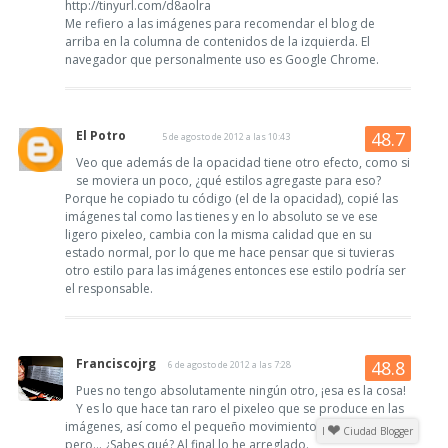
http://tinyurl.com/d8aolra
Me refiero a las imágenes para recomendar el blog de
arriba en la columna de contenidos de la izquierda. El
navegador que personalmente uso es Google Chrome.
El Potro
5 de agosto de 2012 a las 10:43
Veo que además de la opacidad tiene otro efecto, como si
se moviera un poco, ¿qué estilos agregaste para eso?
Porque he copiado tu código (el de la opacidad), copié las
imágenes tal como las tienes y en lo absoluto se ve ese
ligero pixeleo, cambia con la misma calidad que en su
estado normal, por lo que me hace pensar que si tuvieras
otro estilo para las imágenes entonces ese estilo podría ser
el responsable.
Franciscojrg
6 de agosto de 2012 a las 7:28
Pues no tengo absolutamente ningún otro, ¡esa es la cosa!
Y es lo que hace tan raro el pixeleo que se produce en las
imágenes, así como el pequeño movimiento de las mismas
I
Ciudad Blogger
pero... ¿Sabes qué? Al final lo he arreglado.