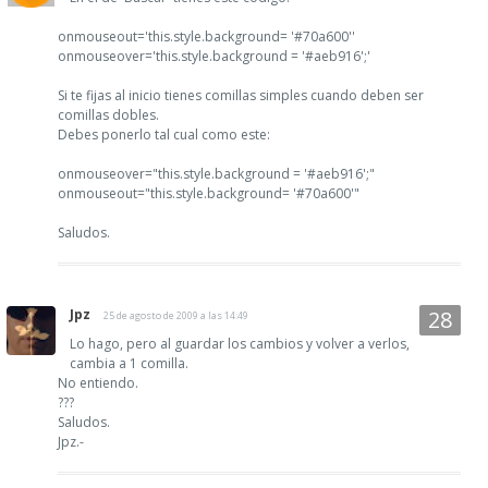
onmouseout='this.style.background= '#70a600''
onmouseover='this.style.background = '#aeb916';'
Si te fijas al inicio tienes comillas simples cuando deben ser
comillas dobles.
Debes ponerlo tal cual como este:
onmouseover="this.style.background = '#aeb916';"
onmouseout="this.style.background= '#70a600'"
Saludos.
Jpz
25 de agosto de 2009 a las 14:49
Lo hago, pero al guardar los cambios y volver a verlos,
cambia a 1 comilla.
No entiendo.
???
Saludos.
Jpz.-