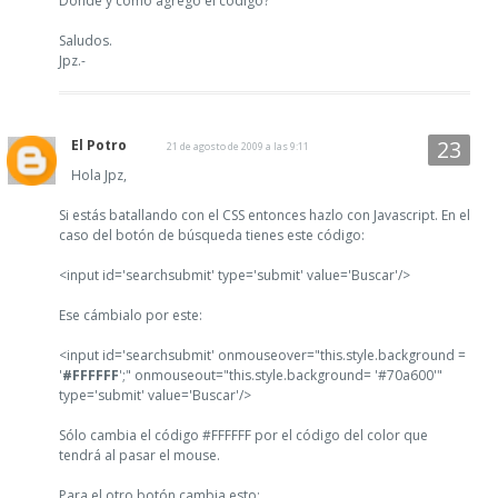
Donde y cómo agrego el código?
Saludos.
Jpz.-
El Potro
21 de agosto de 2009 a las 9:11
Hola Jpz,
Si estás batallando con el CSS entonces hazlo con Javascript. En el
caso del botón de búsqueda tienes este código:
<input id='searchsubmit' type='submit' value='Buscar'/>
Ese cámbialo por este:
<input id='searchsubmit' onmouseover="this.style.background =
'
#FFFFFF
';" onmouseout="this.style.background= '#70a600'"
type='submit' value='Buscar'/>
Sólo cambia el código #FFFFFF por el código del color que
tendrá al pasar el mouse.
Para el otro botón cambia esto: