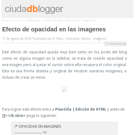
Estás en
Inicio
»
Imágenes
»
Efecto de opacidad en las imagenes
Efecto de opacidad en las imagenes
17 de agosto de 2009
Publicado por
El Potro ,
Etiquetas:
Efectos
,
Imágenes
,
77 comentarios
Este efecto de opacidad queda muy bien tanto en los posts del blog
como en alguna imagen en la sidebar, se trata de crearle opacidad a
una imagen pero al pasar el cursor sobre ella recupera el color original.
Esta es una forma distinta y original de mostrar nuestras imágenes, o
incluso de crear un menú.
Para lograr este efecto entra a
Plantilla | Edición de HTML
y antes de
]]></b:skin>
pega lo siguiente:
/* OPACIDAD EN IMAGENES
----------------------- */