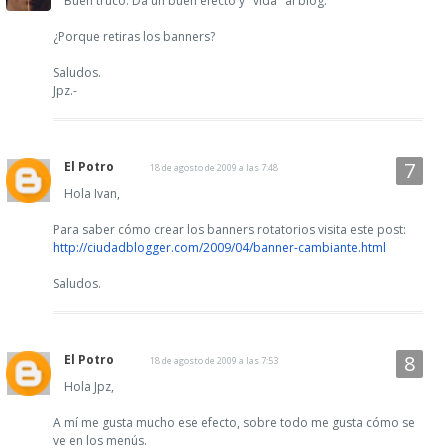
Buen truco. Da un buen efecto y "vida" al blog.
¿Porque retiras los banners?
Saludos.
Jpz.-
El Potro
18 de agosto de 2009 a las 7:48
Hola Ivan,
Para saber cómo crear los banners rotatorios visita este post:
http://ciudadblogger.com/2009/04/banner-cambiante.html
Saludos.
El Potro
18 de agosto de 2009 a las 7:53
Hola Jpz,
A mí me gusta mucho ese efecto, sobre todo me gusta cómo se
ve en los menús.