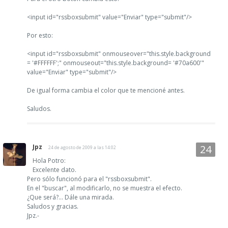
<input id="rssboxsubmit" value="Enviar" type="submit"/>
Por esto:
<input id="rssboxsubmit" onmouseover="this.style.background
= '#FFFFFF';" onmouseout="this.style.background= '#70a600'"
value="Enviar" type="submit"/>
De igual forma cambia el color que te mencioné antes.
Saludos.
Jpz
24 de agosto de 2009 a las 14:02
Hola Potro:
Excelente dato.
Pero sólo funcionó para el "rssboxsubmit".
En el "buscar", al modificarlo, no se muestra el efecto.
¿Que será?... Dále una mirada.
Saludos y gracias.
Jpz.-