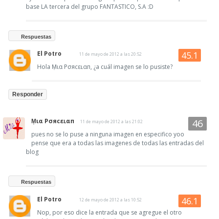
base LA tercera del grupo FANTASTICO, S.A :D
Respuestas
El Potro
11 de mayo de 2012 a las 20:52
Hola Ṃια Pσяcεʟαп, ¿a cuál imagen se lo pusiste?
Responder
Ṃια Pσяcεʟαп
11 de mayo de 2012 a las 21:02
pues no se lo puse a ninguna imagen en especifico yoo
pense que era a todas las imagenes de todas las entradas del
blog
Respuestas
El Potro
12 de mayo de 2012 a las 10:52
Nop, por eso dice la entrada que se agregue el otro