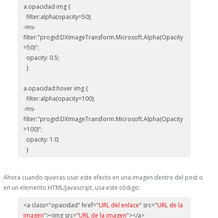
a.opacidad img {
filter:alpha(opacity=50);
-ms-
filter:"progid:DXImageTransform.Microsoft.Alpha(Opacity
=50)";
opacity: 0.5;
}
a.opacidad:hover img {
filter:alpha(opacity=100);
-ms-
filter:"progid:DXImageTransform.Microsoft.Alpha(Opacity
=100)";
opacity: 1.0;
}
Ahora cuando quieras usar este efecto en una imagen dentro del post o
en un elemento HTML/Javascript, usa este código:
<a class="opacidad" href="
URL del enlace
" src="
URL de la
imagen
"><img src="
URL de la imagen
"></a>