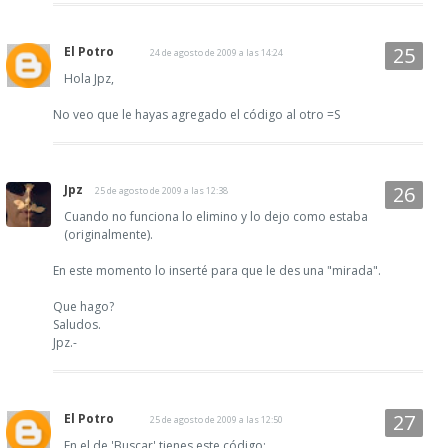
El Potro
24 de agosto de 2009 a las 14:24
Hola Jpz,
No veo que le hayas agregado el código al otro =S
Jpz
25 de agosto de 2009 a las 12:38
Cuando no funciona lo elimino y lo dejo como estaba
(originalmente).
En este momento lo inserté para que le des una "mirada".
Que hago?
Saludos.
Jpz.-
El Potro
25 de agosto de 2009 a las 12:50
En el de 'Buscar' tienes este código: