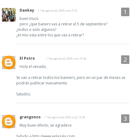
Dankey
17 de agosto de 2009 a las 9:53
buen truco
pero ¿que baners vas a retirar el 5 de septiembre?
¿todos o solo algunos?
¿el mio esta entre los que vas a retirar?
El Potro
17 de agosto de 2009 a las 10:46
Hola el venado,
Se van a retirar todos los banners, pero en un par de meses se
podrán publicar nuevamente.
Saludos.
grangonzo
17 de agosto de 2009 a las 13:39
Muy buen efecto, se agradece.
Subido a http://www.enlazala.com