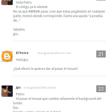
Hola Potro.
El código ya lo eliminé.
No se que #@$&% pasa, creo que estoy pegándolo en cualquier
parte, menos donde corresponde. Dame una ayuda "a prueba
de..."
Saludos.
Jpz.-
El Potro
20 de agosto de 2009 a las 13:04
Hola Jpz,
¿Qué efecto le quieres dar al pasar el mouse?
Jpz
21 de agosto de 2009 a las 8:54
Potro:
Al pasar el mouse que cambie sólamente el background del
botón.
Eso.