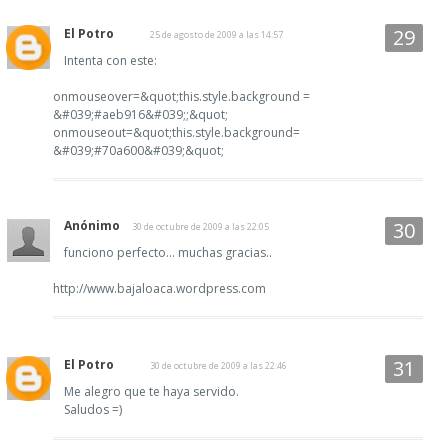
El Potro
25 de agosto de 2009 a las 14:57
Intenta con este:
onmouseover=&quot;this.style.background =
&#039;#aeb916&#039;;&quot;
onmouseout=&quot;this.style.background=
&#039;#70a600&#039;&quot;
Anónimo
30 de octubre de 2009 a las 22:05
funciono perfecto... muchas gracias..
http://www.bajaloaca.wordpress.com
El Potro
30 de octubre de 2009 a las 22:46
Me alegro que te haya servido.
Saludos =)