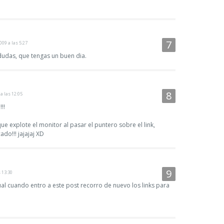
09 a las 5:27
 dudas, que tengas un buen dia.
a las 12:05
!!
ue explote el monitor al pasar el puntero sobre el link,
do!!! jajajaj XD
 13:30
gual cuando entro a este post recorro de nuevo los links para