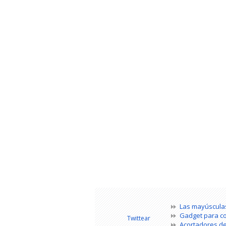
Las mayúsculas
Gadget para co
Twittear
Acortadores de