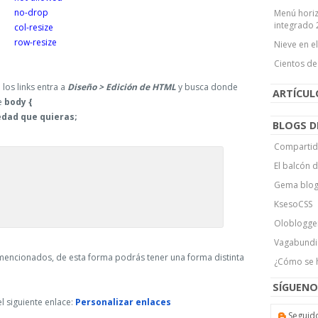
no-drop
Menú horiz
integrado 
col-resize
row-resize
Nieve en e
Cientos de
los links entra a
Diseño > Edición de HTML
y busca donde
ARTÍCU
e
body {
edad que quieras;
BLOGS D
Compartid
El balcón 
Gema blo
KsesoCSS
Oloblogge
Vagabundi
s mencionados, de esta forma podrás tener una forma distinta
¿Cómo se 
SÍGUENO
el siguiente enlace:
Personalizar enlaces
Seguid