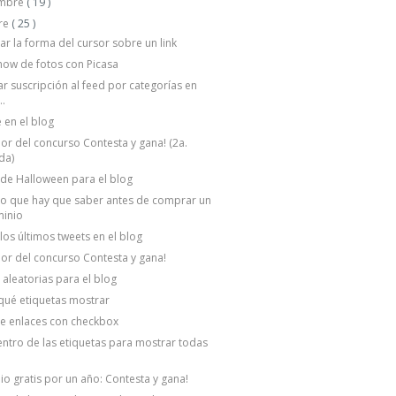
embre
( 19 )
re
( 25 )
r la forma del cursor sobre un link
how de fotos con Picasa
r suscripción al feed por categorías en
..
 en el blog
r del concurso Contesta y gana! (2a.
da)
de Halloween para el blog
o que hay que saber antes de comprar un
inio
los últimos tweets en el blog
r del concurso Contesta y gana!
 aleatorias para el blog
 qué etiquetas mostrar
de enlaces con checkbox
entro de las etiquetas para mostrar todas
o gratis por un año: Contesta y gana!