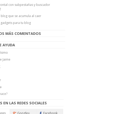
ontal con subpestañas y buscador
2
l blog que se acumula al caer
 gadgets para tu blog
LOS MÁS COMENTADOS
E AYUDA
ísimo
de Jaime
g
r
a
hace?
S EN LAS REDES SOCIALES
ores
Google+
Facebook