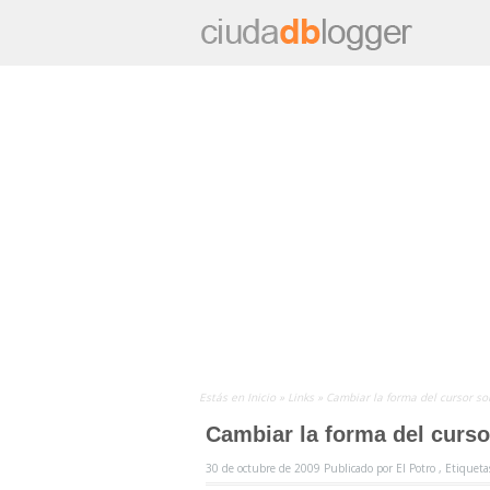
Estás en
Inicio
»
Links
»
Cambiar la forma del cursor so
Cambiar la forma del curso
30 de octubre de 2009
Publicado por
El Potro ,
Etiqueta