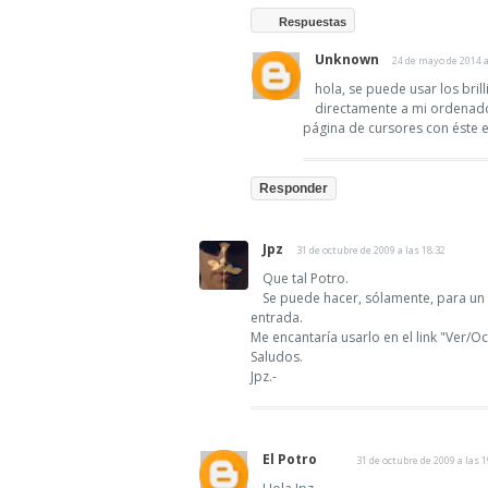
Respuestas
Unknown
24 de mayo de 2014 a
hola, se puede usar los bril
directamente a mi ordenador
página de cursores con éste e
Responder
Jpz
31 de octubre de 2009 a las 18:32
Que tal Potro.
Se puede hacer, sólamente, para un 
entrada.
Me encantaría usarlo en el link "Ver/Oc
Saludos.
Jpz.-
El Potro
31 de octubre de 2009 a las 1