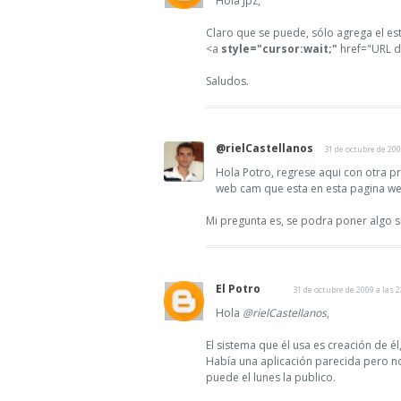
Hola Jpz,
Claro que se puede, sólo agrega el est
<a
style="cursor:wait;"
href="URL d
Saludos.
@rielCastellanos
31 de octubre de 200
Hola Potro, regrese aqui con otra pr
web cam que esta en esta pagina w
Mi pregunta es, se podra poner algo s
El Potro
31 de octubre de 2009 a las 2
Hola
@rielCastellanos
,
El sistema que él usa es creación de é
Había una aplicación parecida pero no 
puede el lunes la publico.