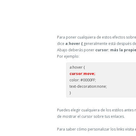
Para poner cualquiera de estos efectos sobre 
dice
a:hover {
generalmente está después d
Abajo deberás poner
cursor: más la propi
Por ejemplo:
a:hover {
cursor:move;
color: #0000FF;
text-decoration:none;
}
Puedes elegir cualquiera de los estilos ante
de mostrar el cursor sobre tus enlaces.
Para saber cómo personalizar los links visita 