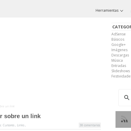
Herramientas
CATEGOR
AdSense
Básicos
Google+
Imágenes
Descargas
Música
Entradas
Slideshows
Festividade
bre un link
r sobre un link
s:
Cursores
,
Links
,
38 comentarios