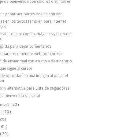
e de bienvenida con colores distintos en
..
ir y contraer partes de una entrada
s en los textos también para Internet
lorer
vitar que te copien imágenes y texto del
g
ápida para dejar comentarios
t para recomendar web por correo
 de enviar mail con asunto y destinatario
que sigue al cursor
 de opacidad en una imagen al pasar el
sor
ón y alternativa para Lista de seguidores
 de bienvenida sin script
embre
( 20 )
to
( 20 )
 20 )
( 31 )
o
( 29 )