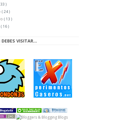
 33 )
o
( 24 )
ro
( 13 )
o
( 16 )
DEBES VISITAR...