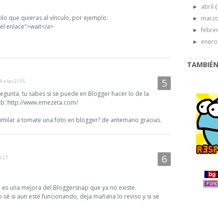
abril
(
►
ilo que quieras al vínculo, por ejemplo:
marz
►
el enlace">wait</a>
febre
►
ener
►
TAMBIÉN 
9 a las 21:05
egunta, tu sabes si se puede en Blogger hacer lo de la
eb: http://www.emezeta.com/
imilar a tomate una foto en blogger? de antemano gracias.
2:27
l, es una mejora del Bloggersnap que ya no existe.
sé si aun esté funcionando, deja mañana lo reviso y si se