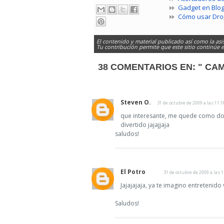
Gadget en Blo
Cómo usar Dr
El contenido y material publicado así como la asi
Tu contribución permite que este sitio continúe
38 COMENTARIOS EN:
" CA
Steven O.
31 de octubre de 2009 a las 11:1
que interesante, me quede como do
divertido jajajjaja
saludos!
El Potro
31 de octubre de 2009 a las 1
Jajajajaja, ya te imagino entretenido 
Saludos!