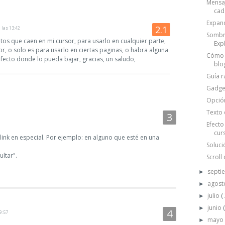
Mensaj
cad.
Expand
 las 13:42
Sombra
litos que caen en mi cursor, para usarlo en cualquier parte,
Exp
, o solo es para usarlo en ciertas paginas, o habra alguna
Cómo e
fecto donde lo pueda bajar, gracias, un saludo,
blo
Guía r
Gadge
Opción
Texto 
Efecto
cur
link en especial. Por ejemplo: en alguno que esté en una
Soluci
ultar".
Scroll
septi
►
agos
►
julio
(
►
junio
►
9:57
may
►