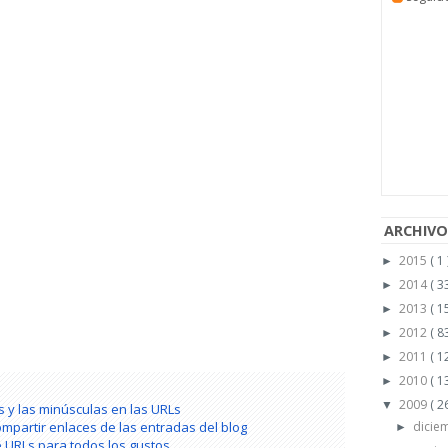
ARCHIVO
2015
( 1 
►
2014
( 33
►
2013
( 15
►
2012
( 83
►
2011
( 1
►
2010
( 1
►
2009
( 2
▼
 y las minúsculas en las URLs
mpartir enlaces de las entradas del blog
dicie
►
 URLs para todos los gustos