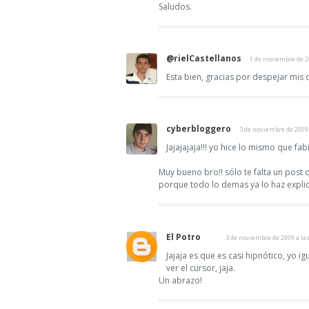
Saludos.
@rielCastellanos
1 de noviembre de 20
Esta bien, gracias por despejar mis
cyberbloggero
3 de noviembre de 2009 
Jajajajaja!!! yo hice lo mismo que fabi!
Muy bueno bro!! sólo te falta un post q
porque todo lo demas ya lo haz explica
El Potro
3 de noviembre de 2009 a las
Jajaja es que es casi hipnótico, yo i
ver el cursor, jaja.
Un abrazo!