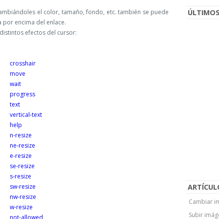
mbiándoles el color, tamaño, fondo, etc. también se puede
ÚLTIMOS
 por encima del enlace.
istintos efectos del cursor:
crosshair
move
wait
progress
text
vertical-text
help
n-resize
ne-resize
e-resize
se-resize
s-resize
sw-resize
ARTÍCUL
nw-resize
Cambiar im
w-resize
Subir imág
not-allowed