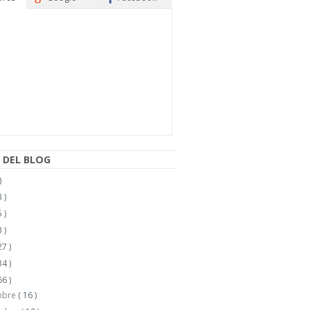
 DEL BLOG
)
 )
 )
 )
27 )
34 )
66 )
mbre
( 16 )