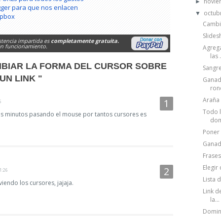
novi
►
gger para que nos enlacen
octub
▼
opbox
Cambia
Slides
stencia impartida es
completamente gratuita.
 en funcionamiento.
Agrega
las .
MBIAR LA FORMA DEL CURSOR SOBRE
Sangre
UN LINK "
Ganado
ron
Araña 
6
Todo l
s minutos pasando el mouse por tantos cursores es
dom
Poner 
Ganado
Frases
Elegir
1:26
Lista 
viendo los cursores, jajaja.
Link d
la...
Domini