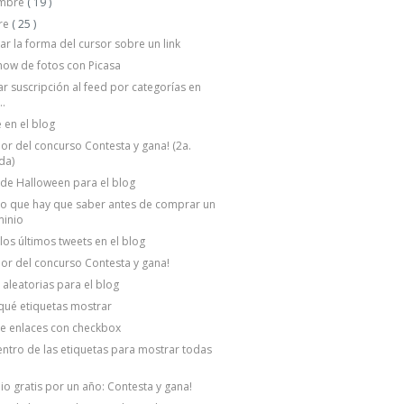
embre
( 19 )
re
( 25 )
r la forma del cursor sobre un link
how de fotos con Picasa
r suscripción al feed por categorías en
..
 en el blog
r del concurso Contesta y gana! (2a.
da)
de Halloween para el blog
o que hay que saber antes de comprar un
inio
los últimos tweets en el blog
r del concurso Contesta y gana!
 aleatorias para el blog
 qué etiquetas mostrar
de enlaces con checkbox
entro de las etiquetas para mostrar todas
o gratis por un año: Contesta y gana!