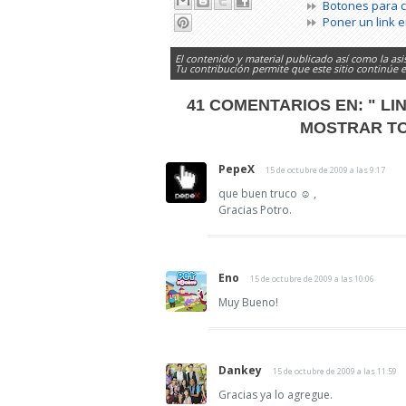
Botones para c
Poner un link 
El contenido y material publicado así como la asi
Tu contribución permite que este sitio continúe
41 COMENTARIOS EN:
" LI
MOSTRAR TO
PepeX
15 de octubre de 2009 a las 9:17
que buen truco ☺ ,
Gracias Potro.
Eno
15 de octubre de 2009 a las 10:06
Muy Bueno!
Dankey
15 de octubre de 2009 a las 11:59
Gracias ya lo agregue.