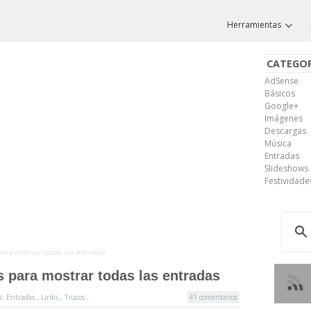
Herramientas
CATEGOR
AdSense
Básicos
Google+
Imágenes
Descargas
Música
Entradas
Slideshows
Festividade
 para mostrar todas las entradas
s para mostrar todas las entradas
s:
Entradas
,
Links
,
Trucos
,
41 comentarios