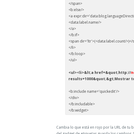
</span>
<b:else/>
<a expr:dir='data:blog.languageDirectio
<data:label.name/>
</a>
</b:if>
<span dir='ltr'>(<data:label.count/>)<
</li>
</b:loop>
</ul>
<ul><li>&lt;a href=&quot;http://
n
results=1000&quot;&gt;Mostrar to
<b:include name='quickedit'/>
</div>
</b:includable>
</b:widget>
Cambia lo que está en rojo por la URL de tu b
del gadget de etiquetas guarda los cambios. 