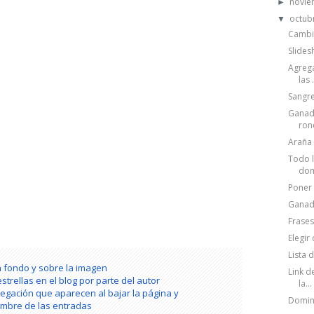
novi
►
octub
▼
Cambia
Slides
Agrega
las .
Sangre
Ganado
ron
Araña 
Todo l
dom
Poner 
Ganado
Frases
Elegir
Lista 
n fondo y sobre la imagen
Link d
strellas en el blog por parte del autor
la...
egación que aparecen al bajar la página y
Domini
mbre de las entradas