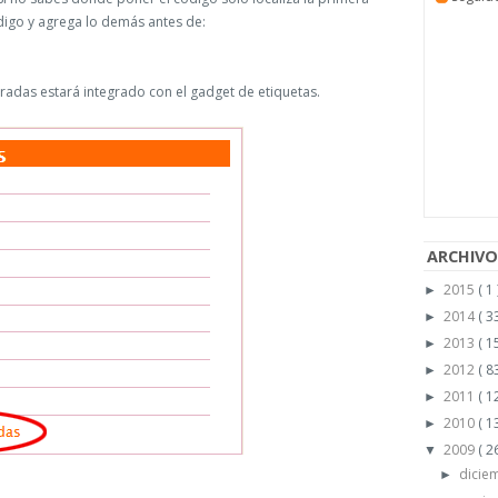
ódigo y agrega lo demás antes de:
tradas estará integrado con el gadget de etiquetas.
ARCHIVO
2015
( 1 
►
2014
( 33
►
2013
( 15
►
2012
( 83
►
2011
( 1
►
2010
( 1
►
2009
( 2
▼
dicie
►