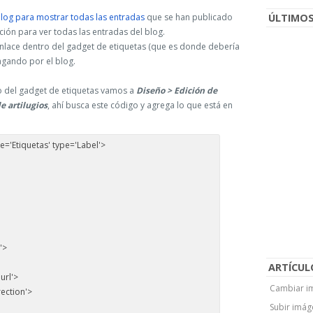
blog para mostrar todas las entradas
que se han publicado
ÚLTIMOS
pción para ver todas las entradas del blog.
enlace dentro del gadget de etiquetas (que es donde debería
agando por el blog.
ro del gadget de etiquetas vamos a
Diseño > Edición de
e artilugios
, ahí busca este código y agrega lo que está en
le='Etiquetas' type='Label'>
'>
ARTÍCUL
url'>
Cambiar im
ection'>
Subir imág