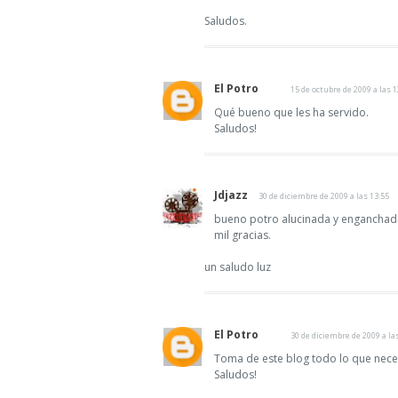
Saludos.
El Potro
15 de octubre de 2009 a las 1
Qué bueno que les ha servido.
Saludos!
Jdjazz
30 de diciembre de 2009 a las 13:55
bueno potro alucinada y enganchada
mil gracias.
un saludo luz
El Potro
30 de diciembre de 2009 a la
Toma de este blog todo lo que neces
Saludos!