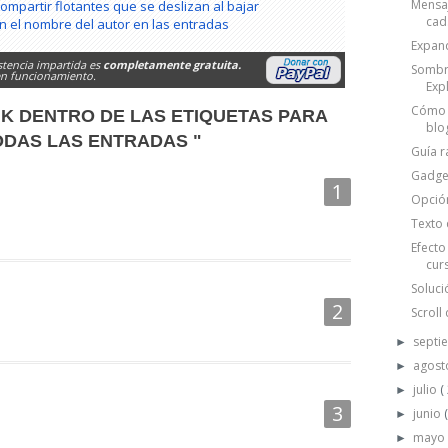
Mensaj
ompartir flotantes que se deslizan al bajar
cad.
en el nombre del autor en las entradas
Expand
stencia impartida es
completamente gratuita.
Sombra
 en funcionamiento.
Exp
Cómo e
NK DENTRO DE LAS ETIQUETAS PARA
blo
DAS LAS ENTRADAS "
Guía r
Gadge
Opción
Texto 
Efecto
cur
Soluci
Scroll
septi
►
agos
►
julio
(
►
junio
►
may
►