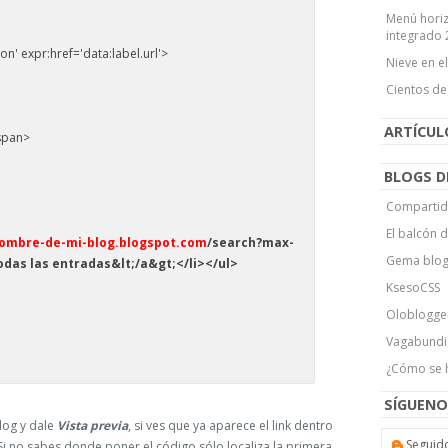
Menú horiz
integrado 
n' expr:href='data:label.url'>
Nieve en e
Cientos de
ARTÍCU
/span>
BLOGS D
Compartid
El balcón 
ombre-de-mi-blog.blogspot.com
/search?max-
Gema blo
das las entradas&lt;/a&gt;</li></ul>
KsesoCSS
Oloblogge
Vagabundi
¿Cómo se 
SÍGUENO
log y dale
Vista previa
, si ves que ya aparece el link dentro
Seguid
Si no sabes donde poner el código sólo localiza la primera