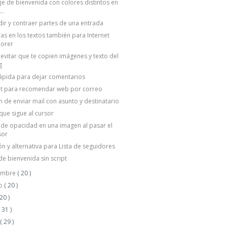
e de bienvenida con colores distintos en
..
ir y contraer partes de una entrada
s en los textos también para Internet
lorer
vitar que te copien imágenes y texto del
g
ápida para dejar comentarios
t para recomendar web por correo
 de enviar mail con asunto y destinatario
que sigue al cursor
 de opacidad en una imagen al pasar el
sor
ón y alternativa para Lista de seguidores
 de bienvenida sin script
embre
( 20 )
to
( 20 )
 20 )
( 31 )
o
( 29 )