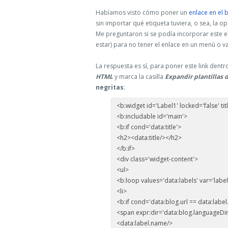
Habíamos visto cómo poner un
enlace en el 
sin importar qué etiqueta tuviera, o sea, la o
Me preguntaron si se podía incorporar este 
estar) para no tener el enlace en un menú o v
La respuesta es sí, para poner este link dent
HTML
y marca la casilla
Expandir plantillas d
negritas
:
<b:widget id='Label1' locked='false' tit
<b:includable id='main'>
<b:if cond='data:title'>
<h2><data:title/></h2>
</b:if>
<div class='widget-content'>
<ul>
<b:loop values='data:labels' var='label
<li>
<b:if cond='data:blog.url == data:label.
<span expr:dir='data:blog.languageDir
<data:label.name/>