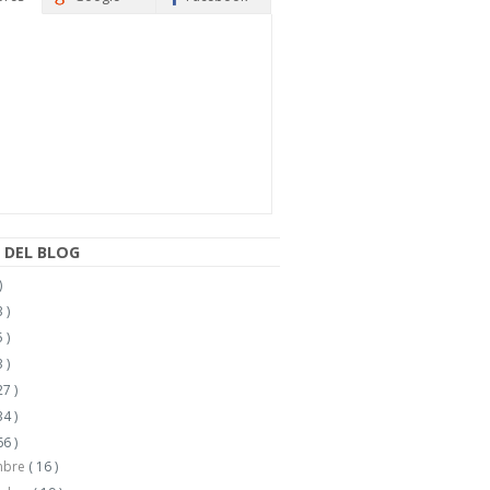
 DEL BLOG
)
 )
 )
 )
27 )
34 )
66 )
mbre
( 16 )