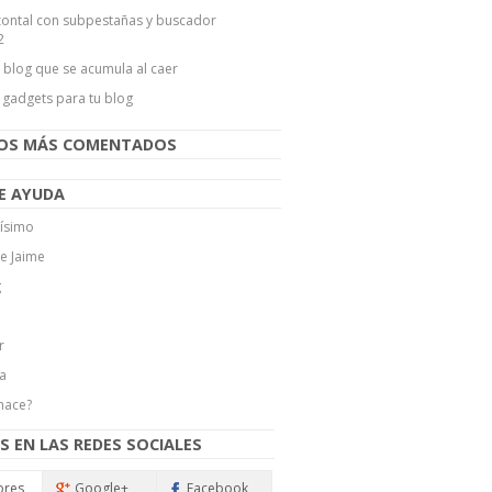
ontal con subpestañas y buscador
2
l blog que se acumula al caer
 gadgets para tu blog
LOS MÁS COMENTADOS
E AYUDA
ísimo
de Jaime
g
r
a
hace?
S EN LAS REDES SOCIALES
ores
Google+
Facebook