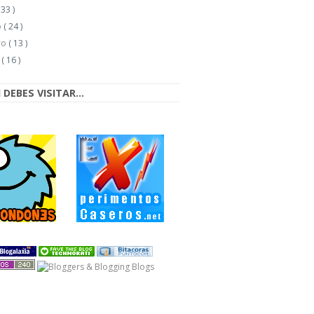
 33 )
o
( 24 )
ro
( 13 )
o
( 16 )
DEBES VISITAR...