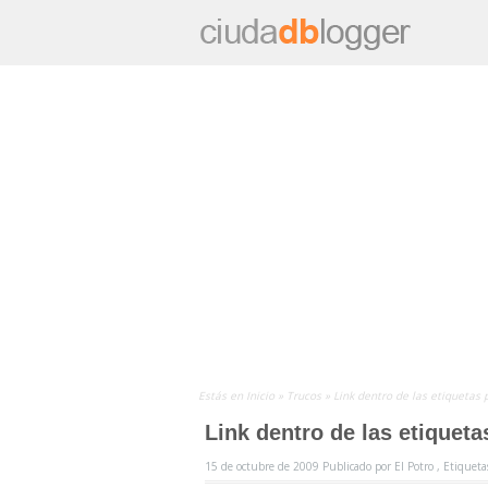
Estás en
Inicio
»
Trucos
»
Link dentro de las etiquetas
Link dentro de las etiqueta
15 de octubre de 2009
Publicado por
El Potro ,
Etiqueta