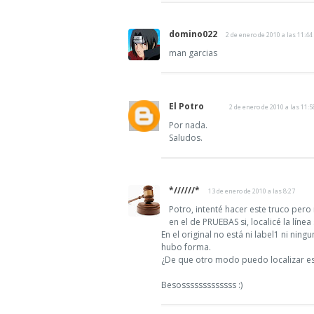
domino022
2 de enero de 2010 a las 11:44
man garcias
El Potro
2 de enero de 2010 a las 11:5
Por nada.
Saludos.
*//////*
13 de enero de 2010 a las 8:27
Potro, intenté hacer este truco pero
en el de PRUEBAS si, localicé la líne
En el original no está ni label1 ni nin
hubo forma.
¿De que otro modo puedo localizar es
Besosssssssssssss :)