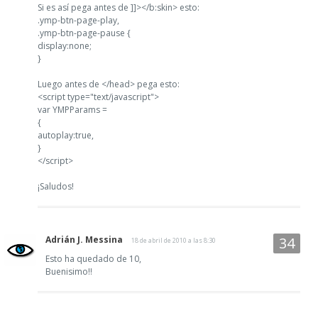
Si es así pega antes de ]]></b:skin> esto:
.ymp-btn-page-play,
.ymp-btn-page-pause {
display:none;
}
Luego antes de </head> pega esto:
<script type="text/javascript">
var YMPParams =
{
autoplay:true,
}
</script>
¡Saludos!
Adrián J. Messina
18 de abril de 2010 a las 8:30
Esto ha quedado de 10,
Buenisimo!!