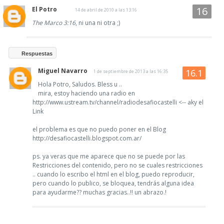
El Potro
14 de abril de 2010 a las 13:16
The Marco 3:16
, ni una ni otra ;)
Respuestas
Miguel Navarro
1 de septiembre de 2013 a las 16:35
Hola Potro, Saludos. Bless u ..
mira, estoy haciendo una radio en
http://www.ustream.tv/channel/radiodesafiocastelli <-- aky el
Link
el problema es que no puedo poner en el Blog
http://desafiocastelli.blogspot.com.ar/
ps. ya veras que me aparece que no se puede por las
Restricciones del contenido, pero no se cuales restricciones
.. cuando lo escribo el html en el blog, puedo reproducir,
pero cuando lo publico, se bloquea, tendrás alguna idea
para ayudarme?? muchas gracias..!! un abrazo.!