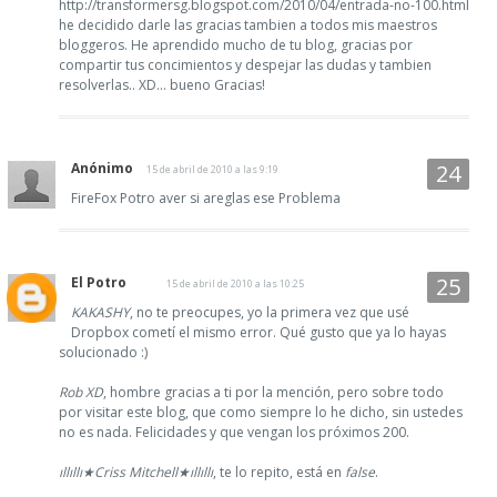
http://transformersg.blogspot.com/2010/04/entrada-no-100.html
he decidido darle las gracias tambien a todos mis maestros
bloggeros. He aprendido mucho de tu blog, gracias por
compartir tus concimientos y despejar las dudas y tambien
resolverlas.. XD... bueno Gracias!
Anónimo
15 de abril de 2010 a las 9:19
FireFox Potro aver si areglas ese Problema
El Potro
15 de abril de 2010 a las 10:25
KAKASHY
, no te preocupes, yo la primera vez que usé
Dropbox cometí el mismo error. Qué gusto que ya lo hayas
solucionado :)
Rob XD
, hombre gracias a ti por la mención, pero sobre todo
por visitar este blog, que como siempre lo he dicho, sin ustedes
no es nada. Felicidades y que vengan los próximos 200.
ıllıllı★Criss Mitchell★ıllıllı
, te lo repito, está en
false
.