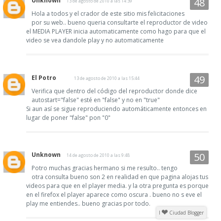
Unknown
13 de agosto de 2010 a las 14:39
Hola a todos y el crador de este sitio mis felicitaciones
por su web.. bueno queria consultarte el reproductor de video
el MEDIA PLAYER inicia automaticamente como hago para que el
video se vea dandole play y no automaticamente
El Potro
13 de agosto de 2010 a las 15:44
Verifica que dentro del código del reproductor donde dice
autostart="false" esté en "false" y no en "true"
Si aun así se sigue reproduciendo automáticamente entonces en
lugar de poner "false" pon "0"
Unknown
14 de agosto de 2010 a las 9:48
Potro muchas gracias hermano si me resulto.. tengo
otra consulta bueno son 2 en realidad en que pagina alojas tus
videos para que en el player media. y la otra pregunta es porque
en el firefox el player aparece como oscura . bueno no s eve el
play me entiendes.. bueno gracias por todo.
I
Ciudad Blogger