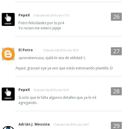
PepeX
15 de abril de 2010 a las 17:13
Potro felicidades por tu pr4.
Yo recien me entero jejeje
El Potro
15 de abril de 2010 a las 18:31
aprendoencasa
, ojalá te sea de utilidad :)
PepeX
, gracias! oye ya veo que estás estrenando plantilla :D
PepeX
16 de abril de 2010 a las 19:47
Si,solo que le falta algunos detalles que ya le iré
agregando.
Adrián J. Messina
17 de abril de 2010 a las 14:01