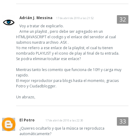
Adrián J. Messina
17 de abril de 2010 a las 21:52
Voy a tratar de explicarlo.
Arme un playlist , pero debe ser agregado en un
HTML/JAVASCRIPT el codigo y el enlace del servidor al cual
subimos nuestra archivo .ASX .
Yo me refiero a ese enlace de la playlist, el cual tu tienen
nombrado PLAYLIST y el icono de play al final de tu entrada.
Se podra eliminar/ocultar ese enlace?
Mientras tanto les comento que funciona de 10!!! y carga muy
rapido.
El mejor reproductor para blogs hasta el momento, gracias
Potro y Ciudadblogger.
Un abrazo,
El Potro
17 de abril de 2010 a las 22:30
¿Quieres ocultarlo y que la música se reproduzca
automáticamente?