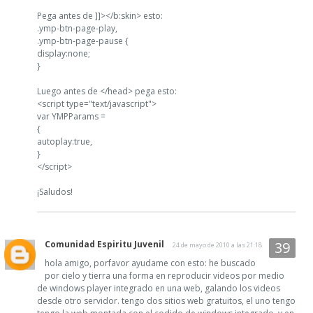
Pega antes de ]]></b:skin> esto:
.ymp-btn-page-play,
.ymp-btn-page-pause {
display:none;
}
Luego antes de </head> pega esto:
<script type="text/javascript">
var YMPParams =
{
autoplay:true,
}
</script>
¡Saludos!
Comunidad Espiritu Juvenil
24 de mayo de 2010 a las 21:18
hola amigo, porfavor ayudame con esto: he buscado
por cielo y tierra una forma en reproducir videos por medio
de windows player integrado en una web, galando los videos
desde otro servidor. tengo dos sitios web gratuitos, el uno tengo