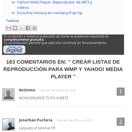
Yahoo! Web Player: Reproductor de MP3 y
videos
Escuchar música en ventana Pop-Up
Twittear
El contenido y material publicado así como la asistencia impartida es
completamente gratuita.
Tu contribución permite que este sitio continúe en funcionamiento.
163 COMENTARIOS EN:
" CREAR LISTAS DE
REPRODUCCIÓN PARA WMP Y YAHOO! MEDIA
PLAYER "
Anónimo
13 de abril de 2010 a las 17:58
WOW EXELENTE TUTO SUERTE
Jonathan Pucheta
13 de abril de 2010 a las 18:21
zarpado el tutorial !!!!!