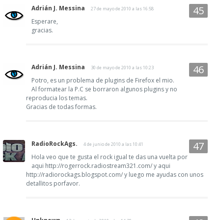
Adrián J. Messina
27 de mayo de 2010 a las 16:58
Esperare,
gracias.
Adrián J. Messina
30 de mayo de 2010 a las 10:23
Potro, es un problema de plugins de Firefox el mio.
Al formatear la P.C se borraron algunos plugins y no
reproducia los temas.
Gracias de todas formas.
RadioRockAgs.
4 de junio de 2010 a las 10:41
Hola veo que te gusta el rock igual te das una vuelta por
aqui http://rogerrock.radiostream321.com/ y aqui
http://radiorockags.blogspot.com/ y luego me ayudas con unos
detallitos porfavor.