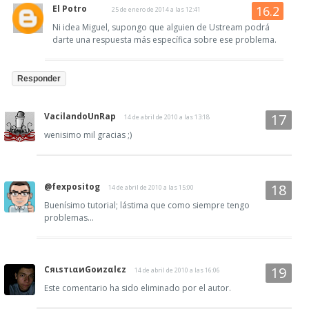
El Potro
25 de enero de 2014 a las 12:41
Ni idea Miguel, supongo que alguien de Ustream podrá
darte una respuesta más específica sobre ese problema.
Responder
VacilandoUnRap
14 de abril de 2010 a las 13:18
wenisimo mil gracias ;)
@fexpositog
14 de abril de 2010 a las 15:00
Buenísimo tutorial; lástima que como siempre tengo
problemas...
CяιsтιαиGoиzαlєz
14 de abril de 2010 a las 16:06
Este comentario ha sido eliminado por el autor.