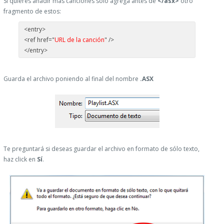
SI quieres añadir más canciones sólo agrega antes de
</asx>
otro
fragmento de estos:
<entry>
<ref href="
URL de la canción
" />
</entry>
Guarda el archivo poniendo al final del nombre
.ASX
Te preguntará si deseas guardar el archivo en formato de sólo texto,
haz click en
Sí
.