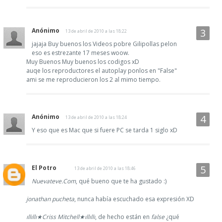
Anónimo
13 de abril de 2010 a las 18:22
jajaja Buy buenos los Videos pobre Gilipollas pelon
eso es estrezante 17 meses woow.
Muy Buenos Muy buenos los codigos xD
auqe los reproductores el autoplay ponlos en "False"
ami se me reproducieron los 2 al mimo tiempo.
Anónimo
13 de abril de 2010 a las 18:24
Y eso que es Mac que si fuere PC se tarda 1 siglo xD
El Potro
13 de abril de 2010 a las 18:46
Nuevateve.Com
, qué bueno que te ha gustado :)
jonathan pucheta
, nunca había escuchado esa expresión XD
ıllıllı★Criss Mitchell★ıllıllı
, de hecho están en
false
¿qué