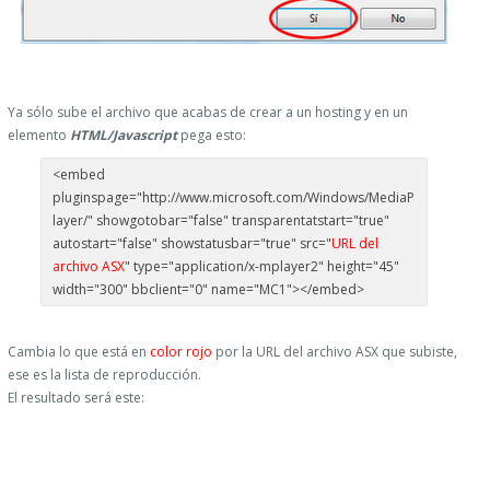
Ya sólo sube el archivo que acabas de crear a un hosting y en un
elemento
HTML/Javascript
pega esto:
<embed
pluginspage="http://www.microsoft.com/Windows/MediaP
layer/" showgotobar="false" transparentatstart="true"
autostart="false" showstatusbar="true" src="
URL del
archivo ASX
" type="application/x-mplayer2" height="45"
width="300" bbclient="0" name="MC1"></embed>
Cambia lo que está en
color rojo
por la URL del archivo ASX que subiste,
ese es la lista de reproducción.
El resultado será este: