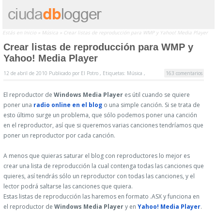
Estás en
Inicio
»
Música
»
Crear listas de reproducción para WMP y Yahoo! Media Player
Crear listas de reproducción para WMP y
Yahoo! Media Player
12 de abril de 2010
Publicado por
El Potro ,
Etiquetas:
Música
,
163 comentarios
El reproductor de
Windows Media Player
es útil cuando se quiere
poner una
radio online en el blog
o una simple canción. Si se trata de
esto último surge un problema, que sólo podemos poner una canción
en el reproductor, así que si queremos varias canciones tendríamos que
poner un reproductor por cada canción.
A menos que quieras saturar el blog con reproductores lo mejor es
crear una lista de reproducción la cual contenga todas las canciones que
quieres, así tendrás sólo un reproductor con todas las canciones, y el
lector podrá saltarse las canciones que quiera.
Estas listas de reproducción las haremos en formato .ASX y funciona en
el reproductor de
Windows Media Player
y en
Yahoo! Media Player
.