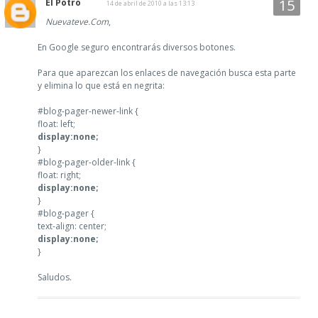
El Potro
14 de abril de 2010 a las 13:13
Nuevateve.Com
,
En Google seguro encontrarás diversos botones.
Para que aparezcan los enlaces de navegación busca esta parte
y elimina lo que está en negrita:
#blog-pager-newer-link {
float: left;
display:none;
}
#blog-pager-older-link {
float: right;
display:none;
}
#blog-pager {
text-align: center;
display:none;
}
Saludos.