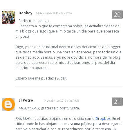
Dankey
14 de abril de 2010 a las 17:06
Perfecto mi amigo.
Respecto a lo que te comentaba sobre las actualizaciones de
mis blogs que sigo (que el mio tarda un dia para que aparesca
un post).
Digo, ya se que es normal dentro de las deficiencias de blogger
que tarde media hora o una hora en aparecer, pero todo un dia
es demaciado. Es mas, si yo no le doy clic al nombre de mi blog
para que aparescan solo mis actualizaciones, el post del dia
anterior no aparece.
Espero que me puedas ayudar.
El Potro
14 de abril de 2010 a las 19:26
MCarlitooH2
, gracias a ti por tu visita.
KAKASHY
, necesitas alojarlos en otro sitio como
Dropbox
. En el
sitio donde lo has alojado muestra una página para descargar el
archivo o escucharlo con su reproductor, por lo tanto esa URL