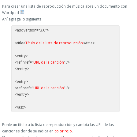
Para crear una lista de reproducción de música abre un documento con
Wordpad
Ahí agrega lo siguiente:
<asx version="3.0">
<title>
Título de la lista de reproducción
</title>
<entry>
<ref href="
URL de la canción
" />
</entry>
<entry>
<ref href="
URL de la canción
" />
</entry>
</asx>
Ponle un título a tu lista de reproducción y cambia las URL de las
canciones donde se indica en
color rojo
.