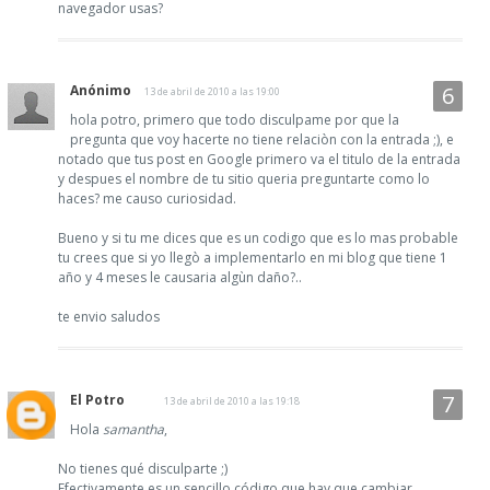
navegador usas?
Anónimo
13 de abril de 2010 a las 19:00
hola potro, primero que todo disculpame por que la
pregunta que voy hacerte no tiene relaciòn con la entrada ;), e
notado que tus post en Google primero va el titulo de la entrada
y despues el nombre de tu sitio queria preguntarte como lo
haces? me causo curiosidad.
Bueno y si tu me dices que es un codigo que es lo mas probable
tu crees que si yo llegò a implementarlo en mi blog que tiene 1
año y 4 meses le causaria algùn daño?..
te envio saludos
El Potro
13 de abril de 2010 a las 19:18
Hola
samantha
,
No tienes qué disculparte ;)
Efectivamente es un sencillo código que hay que cambiar,