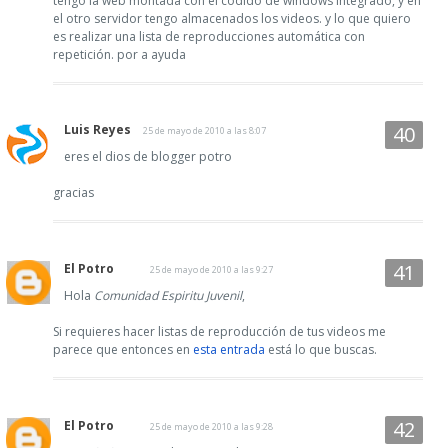
tengo la web montada con el codido de windows integrado, y en
el otro servidor tengo almacenados los videos. y lo que quiero
es realizar una lista de reproducciones automática con
repetición. por a ayuda
Luis Reyes
25 de mayo de 2010 a las 8:07
eres el dios de blogger potro
gracias
El Potro
25 de mayo de 2010 a las 9:27
Hola
Comunidad Espiritu Juvenil
,
Si requieres hacer listas de reproducción de tus videos me
parece que entonces en
esta entrada
está lo que buscas.
El Potro
25 de mayo de 2010 a las 9:28