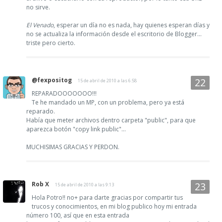
no sirve.
El Venado
, esperar un día no es nada, hay quienes esperan días y
no se actualiza la información desde el escritorio de Blogger...
triste pero cierto.
@fexpositog
15 de abril de 2010 a las 6:58
REPARADOOOOOOO!!!
Te he mandado un MP, con un problema, pero ya está
reparado.
Había que meter archivos dentro carpeta "public", para que
aparezca botón "copy link public"...
MUCHISIMAS GRACIAS Y PERDON.
Rob X
15 de abril de 2010 a las 9:13
Hola Potro!! no+ para darte gracias por compartir tus
trucos y conocimientos, en mi blog publico hoy mi entrada
número 100, así que en esta entrada