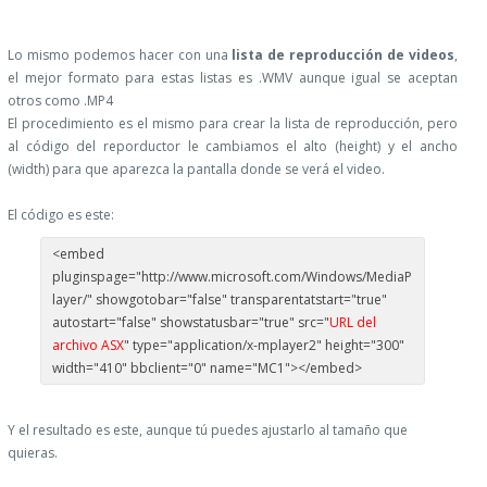
Lo mismo podemos hacer con una
lista de reproducción de videos
,
el mejor formato para estas listas es .WMV aunque igual se aceptan
otros como .MP4
El procedimiento es el mismo para crear la lista de reproducción, pero
al código del reporductor le cambiamos el alto (height) y el ancho
(width) para que aparezca la pantalla donde se verá el video.
El código es este:
<embed
pluginspage="http://www.microsoft.com/Windows/MediaP
layer/" showgotobar="false" transparentatstart="true"
autostart="false" showstatusbar="true" src="
URL del
archivo ASX
" type="application/x-mplayer2" height="300"
width="410" bbclient="0" name="MC1"></embed>
Y el resultado es este, aunque tú puedes ajustarlo al tamaño que
quieras.