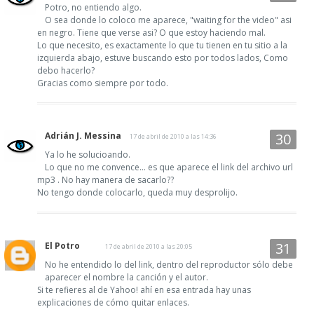
Potro, no entiendo algo.
O sea donde lo coloco me aparece, "waiting for the video" asi
en negro. Tiene que verse asi? O que estoy haciendo mal.
Lo que necesito, es exactamente lo que tu tienen en tu sitio a la
izquierda abajo, estuve buscando esto por todos lados, Como
debo hacerlo?
Gracias como siempre por todo.
Adrián J. Messina
17 de abril de 2010 a las 14:36
Ya lo he solucioando.
Lo que no me convence... es que aparece el link del archivo url
mp3 . No hay manera de sacarlo??
No tengo donde colocarlo, queda muy desprolijo.
El Potro
17 de abril de 2010 a las 20:05
No he entendido lo del link, dentro del reproductor sólo debe
aparecer el nombre la canción y el autor.
Si te refieres al de Yahoo! ahí en esa entrada hay unas
explicaciones de cómo quitar enlaces.