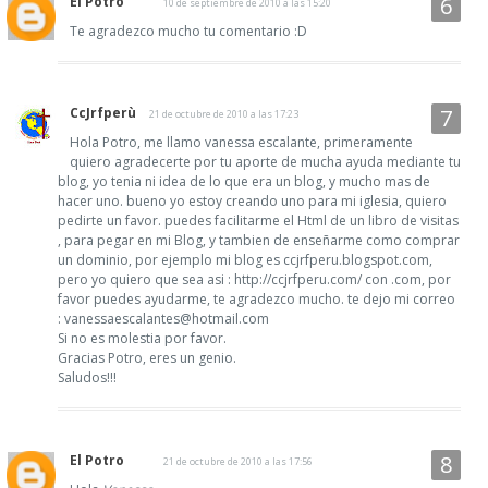
El Potro
10 de septiembre de 2010 a las 15:20
Te agradezco mucho tu comentario :D
CcJrfperù
21 de octubre de 2010 a las 17:23
Hola Potro, me llamo vanessa escalante, primeramente
quiero agradecerte por tu aporte de mucha ayuda mediante tu
blog, yo tenia ni idea de lo que era un blog, y mucho mas de
hacer uno. bueno yo estoy creando uno para mi iglesia, quiero
pedirte un favor. puedes facilitarme el Html de un libro de visitas
, para pegar en mi Blog, y tambien de enseñarme como comprar
un dominio, por ejemplo mi blog es ccjrfperu.blogspot.com,
pero yo quiero que sea asi : http://ccjrfperu.com/ con .com, por
favor puedes ayudarme, te agradezco mucho. te dejo mi correo
: vanessaescalantes@hotmail.com
Si no es molestia por favor.
Gracias Potro, eres un genio.
Saludos!!!
El Potro
21 de octubre de 2010 a las 17:56