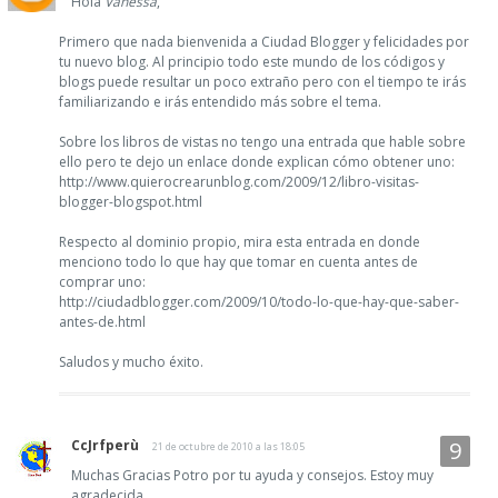
Hola
Vanessa
,
Primero que nada bienvenida a Ciudad Blogger y felicidades por
tu nuevo blog. Al principio todo este mundo de los códigos y
blogs puede resultar un poco extraño pero con el tiempo te irás
familiarizando e irás entendido más sobre el tema.
Sobre los libros de vistas no tengo una entrada que hable sobre
ello pero te dejo un enlace donde explican cómo obtener uno:
http://www.quierocrearunblog.com/2009/12/libro-visitas-
blogger-blogspot.html
Respecto al dominio propio, mira esta entrada en donde
menciono todo lo que hay que tomar en cuenta antes de
comprar uno:
http://ciudadblogger.com/2009/10/todo-lo-que-hay-que-saber-
antes-de.html
Saludos y mucho éxito.
CcJrfperù
21 de octubre de 2010 a las 18:05
Muchas Gracias Potro por tu ayuda y consejos. Estoy muy
agradecida.