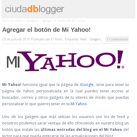
Estás en
Inicio
»
Gadgets
»
Agregar el botón de Mi Yahoo!
Agregar el botón de Mi Yahoo!
23 de julio de 2010
Publicado por
El Potro ,
Etiquetas:
Feed
,
Gadgets
,
11 comentarios
Mi Yahoo!
funciona igual que la página de
iGoogle
, sirve para tener tu
página de Yahoo personalizada en la cual puedes tener acceso al
buscador, correo y otros gadgets de tu interés de modo que puedas
personalizar lo que quieres tener en tu
Mi Yahoo
.
Uno de los gadgets que más utilizan los usuarios son los de feed y
nosotros podemos sacar ventaja de ello ofreciendo en nuestro blog un
botón que instale las
últimas entradas del blog en el Mi Yahoo
del
lector para que pueda enterarse de las actualizaciones del blog.