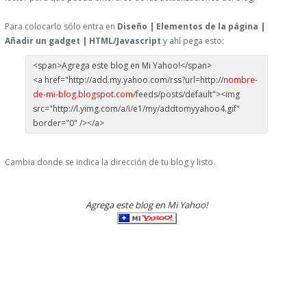
Para colocarlo sólo entra en
Diseño | Elementos de la página |
Añadir un gadget | HTML/Javascript
y ahí pega esto:
<span>Agrega este blog en Mi Yahoo!</span>
<a href="http://add.my.yahoo.com/rss?url=http://
nombre-
de-mi-blog.blogspot.com
/feeds/posts/default"><img
src="http://l.yimg.com/a/i/e1/my/addtomyyahoo4.gif"
border="0" /></a>
Cambia donde se indica la dirección de tu blog y listo.
Agrega este blog en Mi Yahoo!