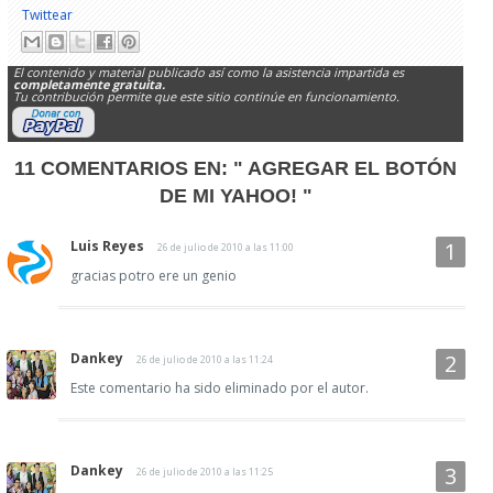
Twittear
El contenido y material publicado así como la asistencia impartida es
completamente gratuita.
Tu contribución permite que este sitio continúe en funcionamiento.
11 COMENTARIOS EN:
" AGREGAR EL BOTÓN
DE MI YAHOO! "
Luis Reyes
26 de julio de 2010 a las 11:00
gracias potro ere un genio
Dankey
26 de julio de 2010 a las 11:24
Este comentario ha sido eliminado por el autor.
Dankey
26 de julio de 2010 a las 11:25