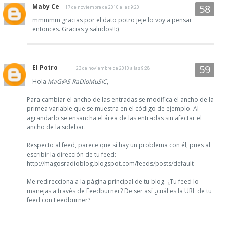
Maby Ce
17 de noviembre de 2010 a las 9:20
mmmmm gracias por el dato potro jeje lo voy a pensar
entonces. Gracias y saludos!!:)
El Potro
23 de noviembre de 2010 a las 9:28
Hola
MaG@S RaDioMuSiC
,
Para cambiar el ancho de las entradas se modifica el ancho de la
primea variable que se muestra en el código de ejemplo. Al
agrandarlo se ensancha el área de las entradas sin afectar el
ancho de la sidebar.
Respecto al feed, parece que sí hay un problema con él, pues al
escribir la dirección de tu feed:
http://magosradioblog.blogspot.com/feeds/posts/default
Me redirecciona a la página principal de tu blog. ¿Tu feed lo
manejas a través de Feedburner? De ser así ¿cuál es la URL de tu
feed con Feedburner?