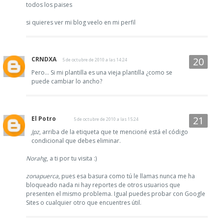
todos los paises
si quieres ver mi blog veelo en mi perfil
CRNDXA
5 de octubre de 2010 a las 14:24
Pero... Si mi plantilla es una vieja plantilla ¿como se
puede cambiar lo ancho?
El Potro
5 de octubre de 2010 a las 15:24
Jpz
, arriba de la etiqueta que te mencioné está el código
condicional que debes eliminar.
Norahg
, a ti por tu visita :)
zonapuerca
, pues esa basura como tú le llamas nunca me ha
bloqueado nada ni hay reportes de otros usuarios que
presenten el mismo problema. Igual puedes probar con Google
Sites o cualquier otro que encuentres útil.