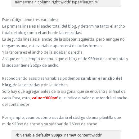
name='main.column.right.width' type='length'/>
Este código tiene tres variables:
La primera línea es el ancho total del blog, y determina tanto el ancho
total del blog como el ancho de las entradas.
La segunda línea es el ancho de la sidebar izquierda, pero aunque no
tengamos una, esta variable aparecerá de todas formas.
Y la tercera es el ancho de la sidebar derecha.
Así que en el ejemplo tenemos que el blog mide 930px de ancho total y
la sidebar tiene 360px de ancho.
Reconociendo esas tres variables podemos
cambiar el ancho del
blog
, de las entradas y de la sidebar.
Sólo hay que agregar antes de la diagonal que se encuentra al final de
cada línea, esto,
value='000px'
que indica el valor que tendrá el ancho
del contenedor.
Por ejemplo, veamos cómo quedaría el código de una plantilla que
mide 930px de ancho y su sidebar de 360px de ancho.
<b:variable default='
930px
' name='content.width'