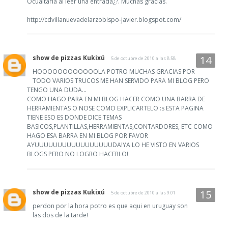
Ocualtarla al leer una entrada¿?. Muchas gracias.
http://cdvillanuevadelarzobispo-javier.blogspot.com/
show de pizzas Kukixú
5 de octubre de 2010 a las 8:58
HOOOOOOOOOOOOLA POTRO MUCHAS GRACIAS POR
TODO VARIOS TRUCOS ME HAN SERVIDO PARA MI BLOG PERO
TENGO UNA DUDA...
COMO HAGO PARA EN MI BLOG HACER COMO UNA BARRA DE
HERRAMIENTAS O NOSE COMO EXPLICARTELO :s ESTA PAGINA
TIENE ESO ES DONDE DICE TEMAS
BASICOS,PLANTILLAS,HERRAMIENTAS,CONTARDORES, ETC COMO
HAGO ESA BARRA EN MI BLOG POR FAVOR
AYUUUUUUUUUUUUUUUUUDA!YA LO HE VISTO EN VARIOS
BLOGS PERO NO LOGRO HACERLO!
show de pizzas Kukixú
5 de octubre de 2010 a las 9:01
perdon por la hora potro es que aqui en uruguay son
las dos de la tarde!