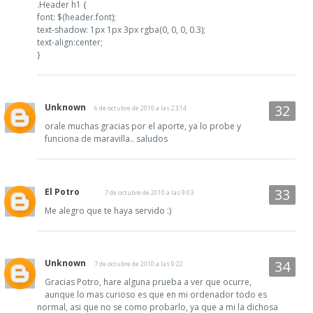
.Header h1 {
font: $(header.font);
text-shadow: 1px 1px 3px rgba(0, 0, 0, 0.3);
text-align:center;
}
Unknown
6 de octubre de 2010 a las 23:14
orale muchas gracias por el aporte, ya lo probe y
funciona de maravilla.. saludos
El Potro
7 de octubre de 2010 a las 9:03
Me alegro que te haya servido :)
Unknown
7 de octubre de 2010 a las 9:22
Gracias Potro, hare alguna prueba a ver que ocurre,
aunque lo mas curioso es que en mi ordenador todo es
normal, asi que no se como probarlo, ya que a mi la dichosa