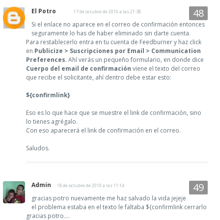
El Potro
17 de octubre de 2010 a las 21:38
Si el enlace no aparece en el correo de confirmación entonces
seguramente lo has de haber eliminado sin darte cuenta.
Para restablecerlo entra en tu cuenta de Feedburner y haz click
en
Publicize > Suscripciones por Email > Communication
Preferences
. Ahí verás un pequeño formulario, en donde dice
Cuerpo del email de confirmación
viene el texto del correo
que recibe el solicitante, ahí dentro debe estar esto:
${confirmlink}
Eso es lo que hace que se muestre el link de confirmación, sino
lo tienes agrégalo.
Con eso aparecerá el link de confirmación en el correo.
Saludos.
Admin
18 de octubre de 2010 a las 11:14
gracias potro nuevamente me haz salvado la vida jejeje
el problema estaba en el texto le faltaba ${confirmlink cerrarlo
gracias potro....