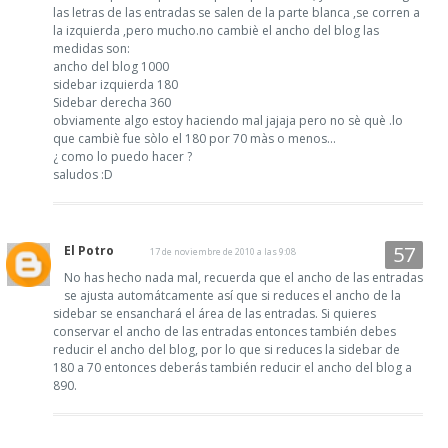
las letras de las entradas se salen de la parte blanca ,se corren a
la izquierda ,pero mucho.no cambiè el ancho del blog las
medidas son:
ancho del blog 1000
sidebar izquierda 180
Sidebar derecha 360
obviamente algo estoy haciendo mal jajaja pero no sè què .lo
que cambiè fue sòlo el 180 por 70 màs o menos...
¿ como lo puedo hacer ?
saludos :D
El Potro
17 de noviembre de 2010 a las 9:08
No has hecho nada mal, recuerda que el ancho de las entradas
se ajusta automátcamente así que si reduces el ancho de la
sidebar se ensanchará el área de las entradas. Si quieres
conservar el ancho de las entradas entonces también debes
reducir el ancho del blog, por lo que si reduces la sidebar de
180 a 70 entonces deberás también reducir el ancho del blog a
890.