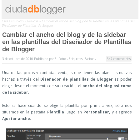
Estás en
Inicio
»
Básicos
»
Cambiar el ancho del blog y de la sidebar en las plantillas del
Diseñador de Plantillas de Blogger
Cambiar el ancho del blog y de la sidebar
en las plantillas del Diseñador de Plantillas
de Blogger
3 de octubre de 2010
Publicado por
El Potro ,
Etiquetas:
Básicos
,
347 comentarios
Una de las pocas y contadas ventajas que tienen las plantillas nuevas
hechas a través del
Diseñador de plantillas de Blogger
es poder
elegir desde el momento de su creación, el
ancho del blog así como
de la sidebar
.
Esto se hace cuando se elige la plantilla por primera vez, sólo nos
situamos en la pestaña
Plantilla
luego en
Personalizar
, y elegimos
Ajustar ancho
.