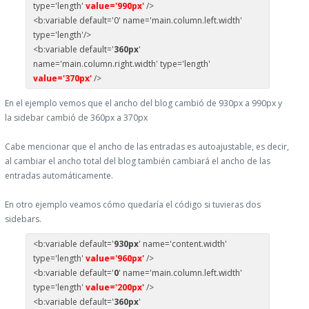
type='length'
value='990px'
/>
<b:variable default='0' name='main.column.left.width'
type='length'/>
<b:variable default='
360px
'
name='main.column.right.width' type='length'
value='370px'
/>
En el ejemplo vemos que el ancho del blog cambió de 930px a 990px y
la sidebar cambió de 360px a 370px
Cabe mencionar que el ancho de las entradas es autoajustable, es decir,
al cambiar el ancho total del blog también cambiará el ancho de las
entradas automáticamente.
En otro ejemplo veamos cómo quedaría el código si tuvieras dos
sidebars.
<b:variable default='
930px
' name='content.width'
type='length'
value='960px'
/>
<b:variable default='
0
' name='main.column.left.width'
type='length'
value='200px'
/>
<b:variable default='
360px
'