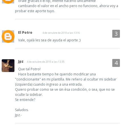
orale gracias x el tip, intente hacerlo unicamente
cambiando el valor en el ancho pero no funciono, ahora voy a
probar este aporte tuyo.
El Potro
4 de octubre de 2010 a las 13:16
Vale, ojalá les sea de ayuda el aporte ;)
Jpz
4 de octubre de 2010 a las 13:35
Que tal Potro!
Hace bastante tiempo he querido modificar una
"condicionante" en mi plantilla. Me refiero al ocultar mi sidebar
(izquierda) cuando ingreso a una entrada.
Quiero probar como se ve sin ésa condición, o sea, que no se
oculte la sidebar.
Se entiende?
Saludos.
Jpz.-