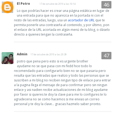
El Potro
17 de octubre de 2010 a las 10:14
Lo que podrías hacer es crear una página estática en lugar de
una entrada para que no aparezca en la portada ni con el
resto de las entradas, luego, usa un
acortador de URL
que te
permita ponerle una contraseña al contenido, y por último, pon
el enlace de la URL acortada en algún menú de tu blog, o dáselo
directo a quienes tengan la contraseña.
Admin
17 de octubre de 2010 a las 20:39
potro que pena pero esto si es urgente brother
ayudame no se que pasa con mi fedd hice todo lo
recomendado para configurarlo bien no se que pasaria pero
resulta que las entradas que realizo y todo las personas que se
suscriben a mi blog no reciben ningun tipo de enlace para entrar
a la pagina llega el mensaje de para confirmar pero sin ningun
enlace y asi nadien recibe actualizaciones de mi blog ayudame
por favor si quieres te doy la clave para me lo configures te lo
agradeceria no se como hacemos si me envias un correo
personal y te doy la clave... gracias hazmelo saber pronto.