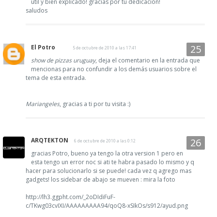
ùtil y bien explicado! gracias por tu dedicaciòn!
saludos
El Potro
5 de octubre de 2010 a las 17:41
show de pizzas uruguay
, deja el comentario en la entrada que
mencionas para no confundir a los demás usuarios sobre el
tema de esta entrada.
Mariangeles
, gracias a ti por tu visita :)
ARQTEKTON
6 de octubre de 2010 a las 0:12
gracias Potro, bueno ya tengo la otra version 1 pero en
esta tengo un error noc si ati te habra pasado lo mismo y q
hacer para solucionarlo si se puede! cada vez q agrego mas
gadgets! los sidebar de abajo se mueven : mira la foto
http://lh3.ggpht.com/_2oDIdiFuF-
c/TKwg03cvIXI/AAAAAAAAA94/qoQ8-xSIkOs/s912/ayud.png