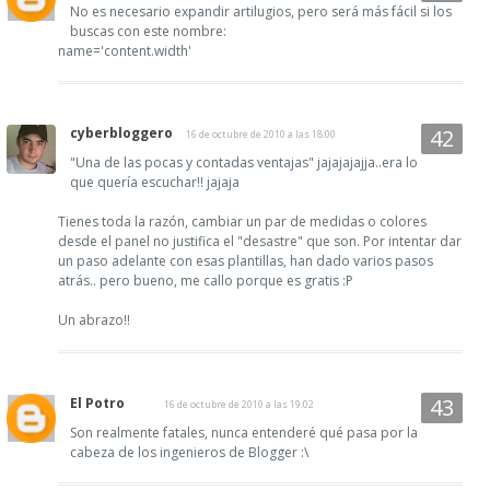
No es necesario expandir artilugios, pero será más fácil si los
buscas con este nombre:
name='content.width'
cyberbloggero
16 de octubre de 2010 a las 18:00
"Una de las pocas y contadas ventajas" jajajajajja..era lo
que quería escuchar!! jajaja
Tienes toda la razón, cambiar un par de medidas o colores
desde el panel no justifica el "desastre" que son. Por intentar dar
un paso adelante con esas plantillas, han dado varios pasos
atrás.. pero bueno, me callo porque es gratis :P
Un abrazo!!
El Potro
16 de octubre de 2010 a las 19:02
Son realmente fatales, nunca entenderé qué pasa por la
cabeza de los ingenieros de Blogger :\