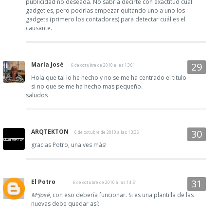
publicidad no deseada. No sabría decirte con exactitud cuál
gadget es, pero podrías empezar quitando uno a uno los
gadgets (primero los contadores) para detectar cuál es el
causante.
María José
6 de octubre de 2010 a las 13:01
Hola que tal lo he hecho y no se me ha centrado el titulo
si no que se me ha hecho mas pequeño.
saludos
ARQTEKTON
6 de octubre de 2010 a las 13:35
gracias Potro, una ves más!
El Potro
6 de octubre de 2010 a las 14:51
MªJosé
, con eso debería funcionar. Si es una plantilla de las
nuevas debe quedar así: