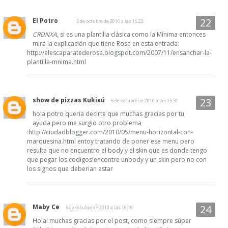
El Potro
5 de octubre de 2010 a las 15:25
CRDNXA
, si es una plantilla clásica como la Mínima entonces
mira la explicación que tiene Rosa en esta entrada:
http://elescaparatederosa.blogspot.com/2007/11/ensanchar-la-
plantilla-mnima.html
show de pizzas Kukixú
5 de octubre de 2010 a las 15:31
hola potro queria decirte que muchas gracias por tu
ayuda pero me surgio otro problema
:http://ciudadblogger.com/2010/05/menu-horizontal-con-
marquesina.html entoy tratando de poner ese menu pero
resulta que no encuentro el body y el skin que es donde tengo
que pegar los codigos!encontre unbody y un skin pero no con
los signos que deberian estar
Maby Ce
5 de octubre de 2010 a las 16:19
Hola! muchas gracias por el post, como siempre sùper