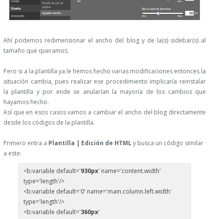
Ahí podemos redimensionar el ancho del blog y de la(s) sidebar(s) al
tamaño que queramos.
Pero si a la plantilla ya le hemos hecho varias modificaciones entonces la
situación cambia, pues realizar ese procedimiento implicaría reinstalar
la plantilla y por ende se anularían la mayoría de los cambios que
hayamos hecho.
Así que en esos casos vamos a cambiar el ancho del blog directamente
desde los códigos de la plantilla.
Primero entra a
Plantilla | Edición de HTML
y busca un código similar
a este:
<b:variable default='
930px
' name='content.width'
type='length'/>
<b:variable default='0' name='main.column.left.width'
type='length'/>
<b:variable default='
360px
'