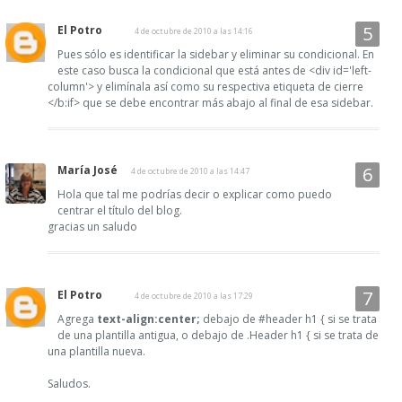
El Potro
4 de octubre de 2010 a las 14:16
Pues sólo es identificar la sidebar y eliminar su condicional. En
este caso busca la condicional que está antes de <div id='left-
column'> y elimínala así como su respectiva etiqueta de cierre
</b:if> que se debe encontrar más abajo al final de esa sidebar.
María José
4 de octubre de 2010 a las 14:47
Hola que tal me podrías decir o explicar como puedo
centrar el título del blog.
gracias un saludo
El Potro
4 de octubre de 2010 a las 17:29
Agrega
text-align:center;
debajo de #header h1 { si se trata
de una plantilla antigua, o debajo de .Header h1 { si se trata de
una plantilla nueva.
Saludos.