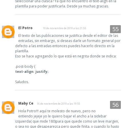
seleccionar una clásica? Ya que no encuentro el text-align en la
plantilla para poder justificarla. Desde ya muchas gracias.
El Potro
10 de noviembre de 2010 a las 21:55
El texto de las publicaciones se justifica desde el editor de las
entradas, sin embargo, si deseas darle un formato general por
defecto a las entradas entonces puedes hacerlo directo en la
plantilla.
Eso se hace agregando lo que está en negrita donde se indica:
.post-body {
text-align: justify;
Saludos.
Maby Ce
16 de noviembre de 2010 a las 19:55
Hola Potro!!! aquì te molesto de nuevo, pero no
entiendo jejeje yo le quiero bajar el ancho a la sidebar
izquierda( que mide 180)para que quede como un leve margen,
o sea no que desapearezca pero quede finita, y cuando lo hago