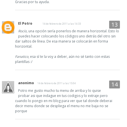
Gracias por tu ayuda.
El Potro
14 de febrero de 2011 a las 14:33
Rocío
, una opción sería ponerlos de manera horizontal. Esto lo
puedes hacer colocando los códigos uno detrás del otro sin
dar saltos de línea. De esa manera se colocarán en forma
horizontal.
Fanatico
, esa sí te la voy a deber, aún no sé tanto con estas
plantillas :/
anonimo
14 de febrero de 2011 a las 15:04
Potro me gusto mucho tu menu de arriba y lo quise
probar asi que indague en tus codigos y lo extraje pero
cuando lo pongo en mi blog para ver que tal donde deberai
decir menu donde se despliega el menu no me baja no se
porque