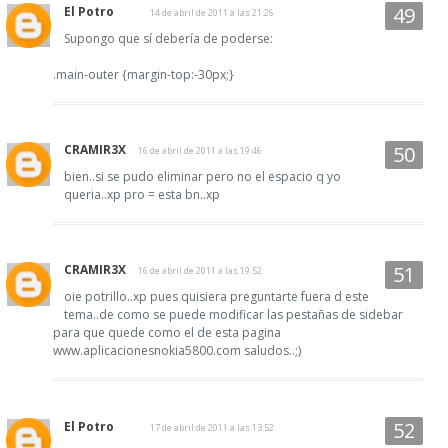
El Potro
14 de abril de 2011 a las 21:26
Supongo que sí debería de poderse:
.main-outer {margin-top:-30px;}
CRAMIR3X
16 de abril de 2011 a las 19:46
bien..si se pudo eliminar pero no el espacio q yo
queria..xp pro = esta bn..xp
CRAMIR3X
16 de abril de 2011 a las 19:52
oie potrillo..xp pues quisiera preguntarte fuera d este
tema..de como se puede modificar las pestañas de sidebar
para que quede como el de esta pagina
www.aplicacionesnokia5800.com saludos..;)
El Potro
17 de abril de 2011 a las 13:52