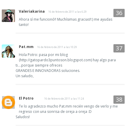
Valeriakarina
16 de febrero de 2011 a las 6:29
Ahora sí me funcionó!! Muchísimas gracias!!:) me ayudas
tanto!
Pat.mm
16 de febrero de 2011 a las 10:29
Hola Potro: pasa por mi blog
(http://gatopardo3puntoson.blogspot.com) hay algo para
ti....porque siempre ofreces
GRANDES E INNOVADORAS soluciones.
Un saludo,
El Potro
16 de febrero de 2011 a las 11:24
Te lo agradezco mucho Pat.mm recién vengo de verlo y me
regreso con una sonrisa de oreja a oreja :D
Saludos!