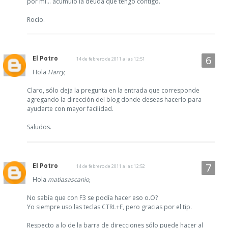
por mí... acumulo la deuda que tengo contigo.
Rocío.
El Potro
14 de febrero de 2011 a las 12:51
Hola
Harry
,
Claro, sólo deja la pregunta en la entrada que corresponde
agregando la dirección del blog donde deseas hacerlo para
ayudarte con mayor facilidad.
Saludos.
El Potro
14 de febrero de 2011 a las 12:52
Hola
matiasascanio
,
No sabía que con F3 se podía hacer eso o.O?
Yo siempre uso las teclas CTRL+F, pero gracias por el tip.
Respecto a lo de la barra de direcciones sólo puede hacer al