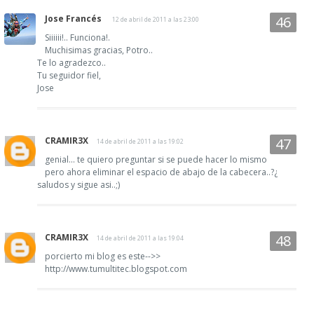
Jose Francés
12 de abril de 2011 a las 23:00
Siiiiii!.. Funciona!.
Muchisimas gracias, Potro..
Te lo agradezco..
Tu seguidor fiel,
Jose
CRAMIR3X
14 de abril de 2011 a las 19:02
genial... te quiero preguntar si se puede hacer lo mismo
pero ahora eliminar el espacio de abajo de la cabecera..?¿
saludos y sigue asi..;)
CRAMIR3X
14 de abril de 2011 a las 19:04
porcierto mi blog es este-->>
http://www.tumultitec.blogspot.com