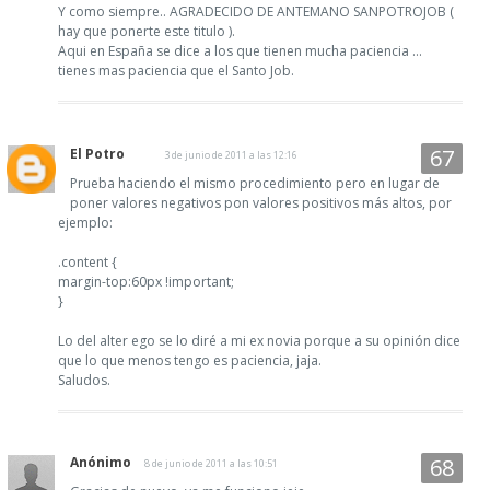
Y como siempre.. AGRADECIDO DE ANTEMANO SANPOTROJOB (
hay que ponerte este titulo ).
Aqui en España se dice a los que tienen mucha paciencia ...
tienes mas paciencia que el Santo Job.
El Potro
3 de junio de 2011 a las 12:16
Prueba haciendo el mismo procedimiento pero en lugar de
poner valores negativos pon valores positivos más altos, por
ejemplo:
.content {
margin-top:60px !important;
}
Lo del alter ego se lo diré a mi ex novia porque a su opinión dice
que lo que menos tengo es paciencia, jaja.
Saludos.
Anónimo
8 de junio de 2011 a las 10:51