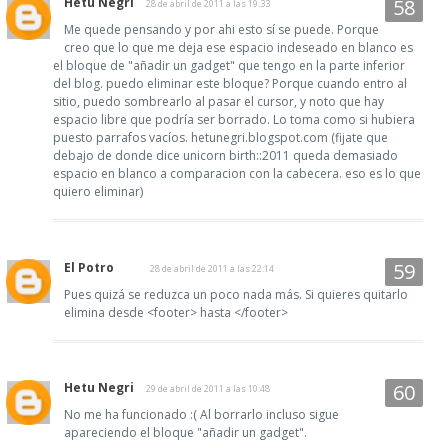
Hetu Negri
28 de abril de 2011 a las 19:33
Me quede pensando y por ahi esto sí se puede. Porque
creo que lo que me deja ese espacio indeseado en blanco es
el bloque de "añadir un gadget" que tengo en la parte inferior
del blog. puedo eliminar este bloque? Porque cuando entro al
sitio, puedo sombrearlo al pasar el cursor, y noto que hay
espacio libre que podría ser borrado. Lo toma como si hubiera
puesto parrafos vacíos. hetunegri.blogspot.com (fijate que
debajo de donde dice unicorn birth::2011 queda demasiado
espacio en blanco a comparacion con la cabecera. eso es lo que
quiero eliminar)
El Potro
28 de abril de 2011 a las 22:14
Pues quizá se reduzca un poco nada más. Si quieres quitarlo
elimina desde <footer> hasta </footer>
Hetu Negri
29 de abril de 2011 a las 10:48
No me ha funcionado :( Al borrarlo incluso sigue
apareciendo el bloque "añadir un gadget".