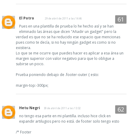
El Potro
29 de abril de 2011 a las 14:46
Pues en una plantilla de prueba lo he hecho así y se han
eliminado las áreas que dicen "Añadir un gadget" pero la
verdad es que no se ha reducido ese espacio que mencionas
pues como te decía, si no hay ningún gadget es como si no
existiera.
Lo que se me ocurre que puedes hacer es aplicar a esa área un
margen superior con valor negativo para que lo obligue a
subirse un poco.
Prueba poniendo debajo de .footer-outer { esto:
margin-top:-300px;
Hetu Negri
30 de abril de 2011 a las 13:32
no tengo esa parte en mi plantilla. incluso hice click en
expandir artilugios pero no está. de footer solo tengo esto
/* Footer