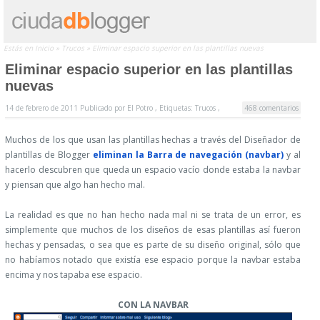
Estás en
Inicio
»
Trucos
»
Eliminar espacio superior en las plantillas nuevas
Eliminar espacio superior en las plantillas
nuevas
14 de febrero de 2011
Publicado por
El Potro ,
Etiquetas:
Trucos
,
468 comentarios
Muchos de los que usan las plantillas hechas a través del Diseñador de
plantillas de Blogger
eliminan la Barra de navegación (navbar)
y al
hacerlo descubren que queda un espacio vacío donde estaba la navbar
y piensan que algo han hecho mal.
La realidad es que no han hecho nada mal ni se trata de un error, es
simplemente que muchos de los diseños de esas plantillas así fueron
hechas y pensadas, o sea que es parte de su diseño original, sólo que
no habíamos notado que existía ese espacio porque la navbar estaba
encima y nos tapaba ese espacio.
CON LA NAVBAR