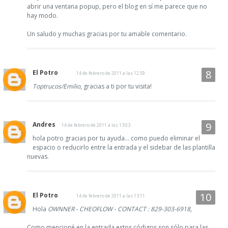
abrir una ventana popup, pero el blog en sí me parece que no
hay modo.
Un saludo y muchas gracias por tu amable comentario.
El Potro
14 de febrero de 2011 a las 12:59
Toptrucos/Emilio
, gracias a ti por tu visita!
Andres
14 de febrero de 2011 a las 13:03
hola potro gracias por tu ayuda... como puedo eliminar el
espacio o reducirlo entre la entrada y el sidebar de las plantilla
nuevas.
El Potro
14 de febrero de 2011 a las 13:11
Hola
OWNNER - CHEOFLOW - CONTACT : 829-303-6918
,
Como mencioné en la entrada estos códigos son sólo para las