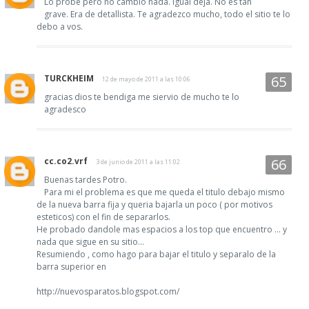
Lo probé pero no cambió nada. Igual deja. No es tan
grave. Era de detallista. Te agradezco mucho, todo el sitio te lo
debo a vos.
TURCKHEIM
12 de mayo de 2011 a las 10:06
gracias dios te bendiga me siervio de mucho te lo
agradesco
cc.co2.vrf
3 de junio de 2011 a las 11:02
Buenas tardes Potro.
Para mi el problema es que me queda el titulo debajo mismo
de la nueva barra fija y queria bajarla un poco ( por motivos
esteticos) con el fin de separarlos.
He probado dandole mas espacios a los top que encuentro ... y
nada que sigue en su sitio...
Resumiendo , como hago para bajar el titulo y separalo de la
barra superior en
http://nuevosparatos.blogspot.com/