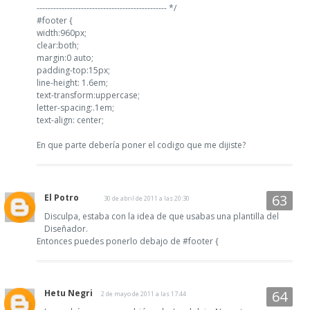
----------------------------------------------- */
#footer {
width:960px;
clear:both;
margin:0 auto;
padding-top:15px;
line-height: 1.6em;
text-transform:uppercase;
letter-spacing:.1em;
text-align: center;
En que parte debería poner el codigo que me dijiste?
El Potro
30 de abril de 2011 a las 20:30
Disculpa, estaba con la idea de que usabas una plantilla del
Diseñador.
Entonces puedes ponerlo debajo de #footer {
Hetu Negri
2 de mayo de 2011 a las 17:44