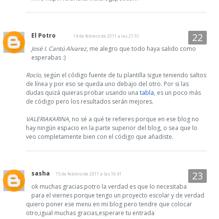
El Potro
14 de febrero de 2011 a las 21:51
José I. Cantú Alvarez
, me alegro que todo haya salido como
esperabas :)
Rocío
, según el código fuente de tu plantilla sigue teniendo saltos
de línea y por eso se queda uno debajo del otro. Por si las
dudas quizá quieras probar usando una
tabla
, es un poco más
de código pero los resultados serán mejores.
VALERIAKARINA
, no sé a qué te refieres porque en ese blog no
hay ningún espacio en la parte superior del blog, o sea que lo
veo completamente bien con el código que añadiste.
sasha
15 de febrero de 2011 a las 10:41
ok muchas gracias potro la verdad es que lo necesitaba
para el viernes porque tengo un proyecto escolar y de verdad
quiero poner ese menu en mi blog pero tendre que colocar
otro,igual muchas gracias,esperare tu entrada