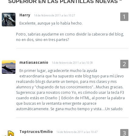
SUPERIOR EN LAS PLANTILLAS NUEVAS "
Harry
14 de febrero de 2011 a las 10:27
Excelente, aunque ya lo había hecho.
Potro, sabrias ayudarme en como dividir la cabecera del blog,
no en dos, sino en tres partes?
matiasascanio
14 de febrero de 2011 a las 10:39
En primer lugar, agradecerte mucho la ayuda
extraordinaria que ha supuesto este blog tuyo para mí.Llevo
realizando blogs durante un tiempo, para mis clases y mis
alumnos y "chupando de tus conocimientos"...Muchas gracias.
Sugerencia: para novatos como Yo, es cómodo usar la tecla F3
cuando estás en Diseño | Edición de HTML, al poner la palabra
que buscas en la ventanita emergente aparece
automáticamenete. Se gana mucho tiempo y vista....Un saludo
Toptrucos/Emilio
14 de febrero de 2011 a las 10:47