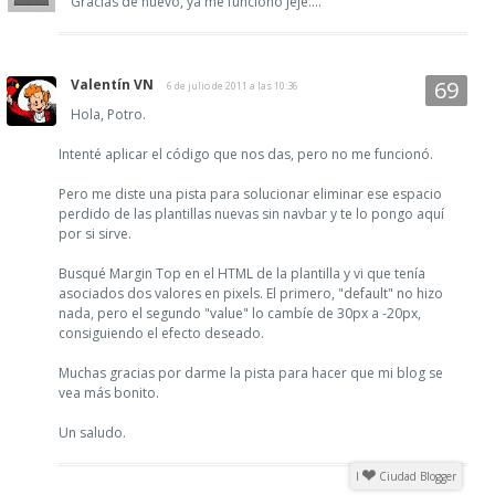
Gracias de nuevo, ya me funciono jeje....
Valentín VN
6 de julio de 2011 a las 10:36
Hola, Potro.
Intenté aplicar el código que nos das, pero no me funcionó.
Pero me diste una pista para solucionar eliminar ese espacio
perdido de las plantillas nuevas sin navbar y te lo pongo aquí
por si sirve.
Busqué Margin Top en el HTML de la plantilla y vi que tenía
asociados dos valores en pixels. El primero, "default" no hizo
nada, pero el segundo "value" lo cambíe de 30px a -20px,
consiguiendo el efecto deseado.
Muchas gracias por darme la pista para hacer que mi blog se
vea más bonito.
Un saludo.
I
Ciudad Blogger