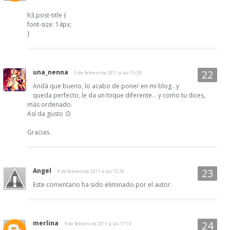
h3.post-title {
font-size: 14px;
}
una_nenna
9 de febrero de 2011 a las 15:33
Andá que bueno, lo acabo de poner en mi blog.. y
queda perfecto, le da un toque diferente... y como tu dices,
más ordenado.
Así da gusto :D
Gracias.
Angel
9 de febrero de 2011 a las 15:35
Este comentario ha sido eliminado por el autor.
merlina
9 de febrero de 2011 a las 17:10