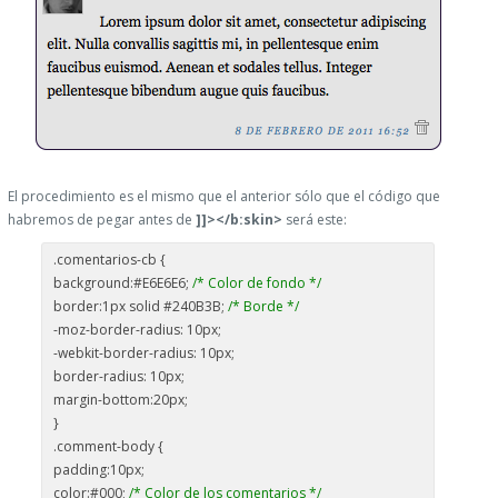
El procedimiento es el mismo que el anterior sólo que el código que
habremos de pegar antes de
]]></b:skin>
será este:
.comentarios-cb {
background:#E6E6E6;
/* Color de fondo */
border:1px solid #240B3B;
/* Borde */
-moz-border-radius: 10px;
-webkit-border-radius: 10px;
border-radius: 10px;
margin-bottom:20px;
}
.comment-body {
padding:10px;
color:#000;
/* Color de los comentarios */