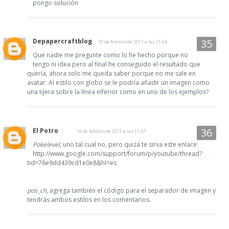
pongo solución
Depapercraftblog
10 de febrero de 2011 a las 11:04
Que nadie me pregunte como lo he hecho porque no
tengo ni idea pero al final he conseguido el resultado que
quería, ahora solo me queda saber porque no me sale en
avatar. Al estilo con globo se le podría añadir un imagen como
una tijera sobre la línea inferior como en uno de los ejemplos?
El Potro
10 de febrero de 2011 a las 11:47
Pokelevel
, uno tal cual no, pero quizá te sirva este enlace:
http://www.google.com/support/forum/p/youtube/thread?
tid=76e9dd439cd1e0e8&hl=es
pos_ch
, agrega también el código para el separador de imagen y
tendrás ambos estilos en los comentarios.