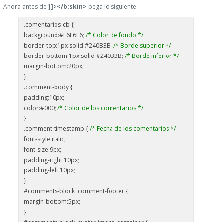
Ahora antes de
]]></b:skin>
pega lo siguiente:
.comentarios-cb {
background:#E6E6E6;
/* Color de fondo */
border-top:1px solid #240B3B;
/* Borde superior */
border-bottom:1px solid #240B3B;
/* Borde inferior */
margin-bottom:20px;
}
.comment-body {
padding:10px;
color:#000;
/* Color de los comentarios */
}
.comment-timestamp {
/* Fecha de los comentarios */
font-style:italic;
font-size:9px;
padding-right:10px;
padding-left:10px;
}
#comments-block .comment-footer {
margin-bottom:5px;
}