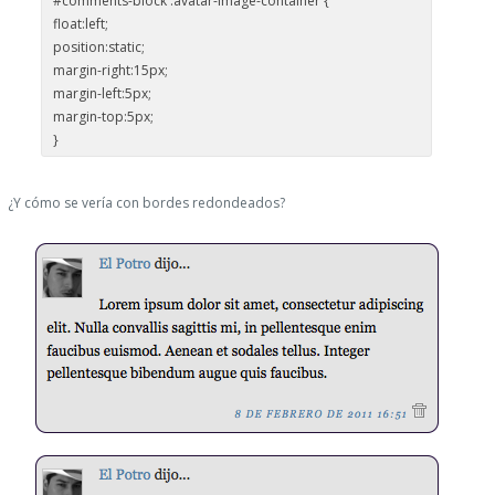
#comments-block .avatar-image-container {
float:left;
position:static;
margin-right:15px;
margin-left:5px;
margin-top:5px;
}
¿Y cómo se vería con bordes redondeados?