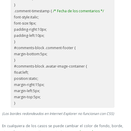
}
.comment-timestamp {
/* Fecha de los comentarios */
font-style:italic;
font-size:9px;
padding-right:10px;
padding-left:10px;
}
#comments-block .comment-footer {
margin-bottom:5px;
}
#comments-block .avatar-image-container {
float:left;
position:static;
margin-right:15px;
margin-left:5px;
margin-top:5px;
}
(Los bordes redondeados en Internet Explorer no funcionan con CSS)
En cualquiera de los casos se puede cambiar el color de fondo, borde,