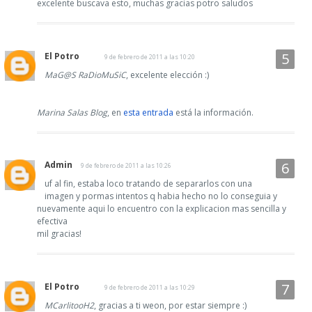
excelente buscava esto, muchas gracias potro saludos
El Potro
9 de febrero de 2011 a las 10:20
MaG@S RaDioMuSiC
, excelente elección :)
Marina Salas Blog
, en
esta entrada
está la información.
Admin
9 de febrero de 2011 a las 10:26
uf al fin, estaba loco tratando de separarlos con una
imagen y pormas intentos q habia hecho no lo conseguia y
nuevamente aqui lo encuentro con la explicacion mas sencilla y
efectiva
mil gracias!
El Potro
9 de febrero de 2011 a las 10:29
MCarlitooH2
, gracias a ti weon, por estar siempre :)