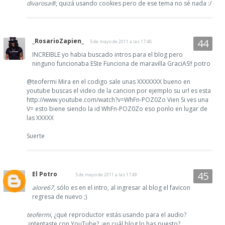
divarosa®
, quizá usando cookies pero de ese tema no sé nada :/
_RosarioZapien_
5 de mayo de 2011 a las 17:48
INCREIBLE yo habia buscado intros para el blog pero
ninguno funcionaba ESte Funciona de maravilla GraciAS!! potro
@teofermi Mira en el codigo sale unas XXXXXXX bueno en
youtube buscas el video de la cancion por ejemplo su url es esta
http://www.youtube.com/watch?v=WhFn-POZ0Zo Vien Si ves una
V= esto biene siendo la id WhFn-POZ0Zo eso ponlo en lugar de
las XXXXX
Suerte
El Potro
5 de mayo de 2011 a las 17:49
alore67
, sólo es en el intro, al ingresar al blog el favicon
regresa de nuevo ;)
teofermi
, ¿qué reproductor estás usando para el audio?
¿intentaste con YouTube? ¿en cuál blog lo has puesto?