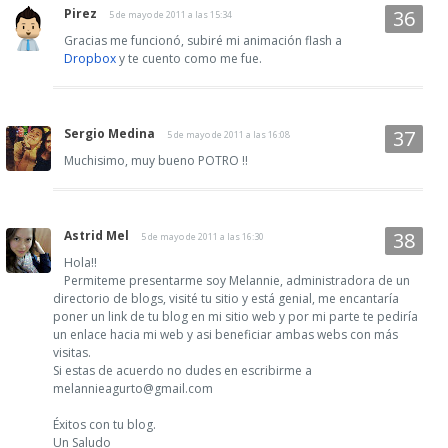
Pirez
5 de mayo de 2011 a las 15:34
Gracias me funcionó, subiré mi animación flash a
Dropbox
y te cuento como me fue.
Sergio Medina
5 de mayo de 2011 a las 16:08
Muchisimo, muy bueno POTRO !!
Astrid Mel
5 de mayo de 2011 a las 16:30
Hola!!
Permiteme presentarme soy Melannie, administradora de un
directorio de blogs, visité tu sitio y está genial, me encantaría
poner un link de tu blog en mi sitio web y por mi parte te pediría
un enlace hacia mi web y asi beneficiar ambas webs con más
visitas.
Si estas de acuerdo no dudes en escribirme a
melannieagurto@gmail.com
Éxitos con tu blog.
Un Saludo