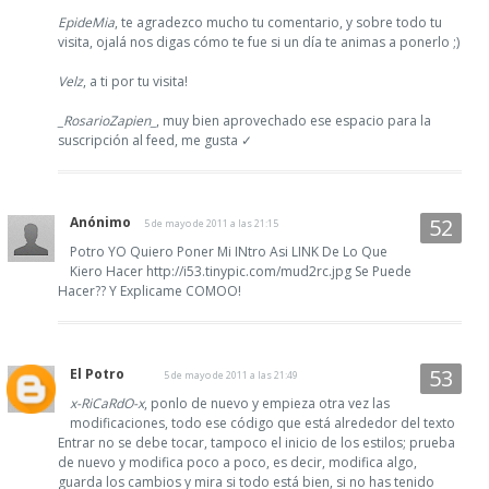
EpideMia
, te agradezco mucho tu comentario, y sobre todo tu
visita, ojalá nos digas cómo te fue si un día te animas a ponerlo ;)
Velz
, a ti por tu visita!
_RosarioZapien_
, muy bien aprovechado ese espacio para la
suscripción al feed, me gusta ✓
Anónimo
5 de mayo de 2011 a las 21:15
Potro YO Quiero Poner Mi INtro Asi LINK De Lo Que
Kiero Hacer http://i53.tinypic.com/mud2rc.jpg Se Puede
Hacer?? Y Explicame COMOO!
El Potro
5 de mayo de 2011 a las 21:49
x-RiCaRdO-x
, ponlo de nuevo y empieza otra vez las
modificaciones, todo ese código que está alrededor del texto
Entrar no se debe tocar, tampoco el inicio de los estilos; prueba
de nuevo y modifica poco a poco, es decir, modifica algo,
guarda los cambios y mira si todo está bien, si no has tenido