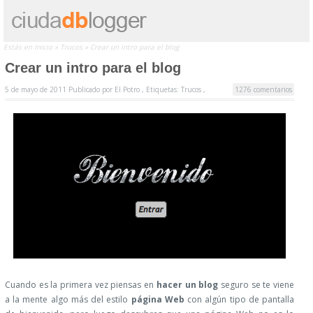
Estás en
Inicio
»
Trucos
»
Crear un intro para el blog
Crear un intro para el blog
5 de mayo de 2011
Publicado por
El Potro ,
Etiquetas:
Trucos
,
1276 comentarios
Cuando es la primera vez piensas en
hacer un blog
seguro se te viene
a la mente algo más del estilo
página Web
con algún tipo de pantalla