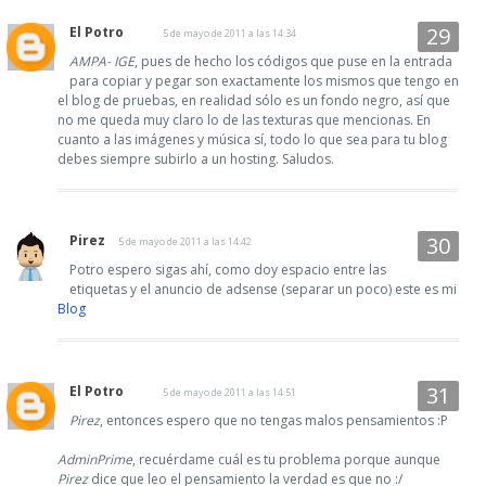
El Potro
5 de mayo de 2011 a las 14:34
AMPA- IGE
, pues de hecho los códigos que puse en la entrada
para copiar y pegar son exactamente los mismos que tengo en
el blog de pruebas, en realidad sólo es un fondo negro, así que
no me queda muy claro lo de las texturas que mencionas. En
cuanto a las imágenes y música sí, todo lo que sea para tu blog
debes siempre subirlo a un hosting. Saludos.
Pirez
5 de mayo de 2011 a las 14:42
Potro espero sigas ahí, como doy espacio entre las
etiquetas y el anuncio de adsense (separar un poco) este es mi
Blog
El Potro
5 de mayo de 2011 a las 14:51
Pirez
, entonces espero que no tengas malos pensamientos :P
AdminPrime
, recuérdame cuál es tu problema porque aunque
Pirez
dice que leo el pensamiento la verdad es que no :/