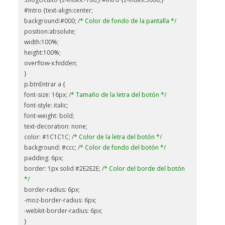
#Intro {text-align:center;
background:#000;
/* Color de fondo de la pantalla */
position:absolute;
width:100%;
height:100%;
overflow-x:hidden;
}
p.btnEntrar a {
font-size: 16px;
/* Tamaño de la letra del botón */
font-style: italic;
font-weight: bold;
text-decoration: none;
color: #1C1C1C;
/* Color de la letra del botón */
background: #ccc;
/* Color de fondo del botón */
padding: 6px;
border: 1px solid #2E2E2E;
/* Color del borde del botón
*/
border-radius: 6px;
-moz-border-radius: 6px;
-webkit-border-radius: 6px;
}