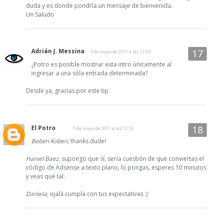
duda y es donde pondría un mensaje de bienvenida.
Un Saludo
Adrián J. Messina
5 de mayo de 2011 a las 12:05
¿Potro es posible mostrar esta intro únicamente al
ingresar a una sóla entrada determinada?
Desde ya, gracias por este tip.
El Potro
5 de mayo de 2011 a las 12:14
Beben Koben
, thanks dude!
Haniel Baez
, supongo que sí, sería cuestión de que conviertas el
código de Adsense a texto plano, lo pongas, esperes 10 minutos
y veas qué tal.
Daniela
, ojalá cumpla con tus expectativas :)