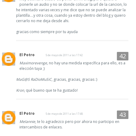
ponerle un audio y no se donde colocar la url de la cancion, lo
he intentado varias veces y me dice que no se puede analizar la
plantilla....y otra cosa, cuando ya estoy dentro del blog y quiero
cerrarlo no me deja desde ahi.
gracias como siempre por tu ayuda
El Potro
5 de mayo de 2011 a las 17:42
Maximorevenge
, no hay una medida específica para ello, es a
elección tuya ;)
MaG@S RaDioMuSiC
, gracias, gracias, gracias :)
Kron
, qué bueno que te ha gustado!
El Potro
5 de mayo de 2011 a las 17:48
Melannie
, te lo agradezco pero por ahora no participo en
intercambios de enlaces.