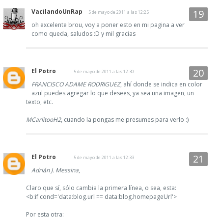
VacilandoUnRap
5 de mayo de 2011 a las 12:25
oh excelente brou, voy a poner esto en mi pagina a ver
como queda, saludos :D y mil gracias
El Potro
5 de mayo de 2011 a las 12:30
FRANCISCO ADAME RODRIGUEZ
, ahí donde se indica en color
azul puedes agregar lo que desees, ya sea una imagen, un
texto, etc.
MCarlitooH2
, cuando la pongas me presumes para verlo :)
El Potro
5 de mayo de 2011 a las 12:33
Adrián J. Messina
,
Claro que sí, sólo cambia la primera línea, o sea, esta:
<b:if cond='data:blog.url == data:blog.homepageUrl'>
Por esta otra: