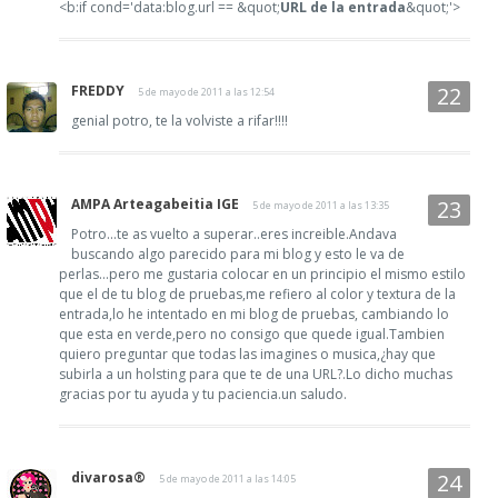
<b:if cond='data:blog.url == &quot;
URL de la entrada
&quot;'>
FREDDY
5 de mayo de 2011 a las 12:54
genial potro, te la volviste a rifar!!!!
AMPA Arteagabeitia IGE
5 de mayo de 2011 a las 13:35
Potro...te as vuelto a superar..eres increible.Andava
buscando algo parecido para mi blog y esto le va de
perlas...pero me gustaria colocar en un principio el mismo estilo
que el de tu blog de pruebas,me refiero al color y textura de la
entrada,lo he intentado en mi blog de pruebas, cambiando lo
que esta en verde,pero no consigo que quede igual.Tambien
quiero preguntar que todas las imagines o musica,¿hay que
subirla a un holsting para que te de una URL?.Lo dicho muchas
gracias por tu ayuda y tu paciencia.un saludo.
divarosa®
5 de mayo de 2011 a las 14:05