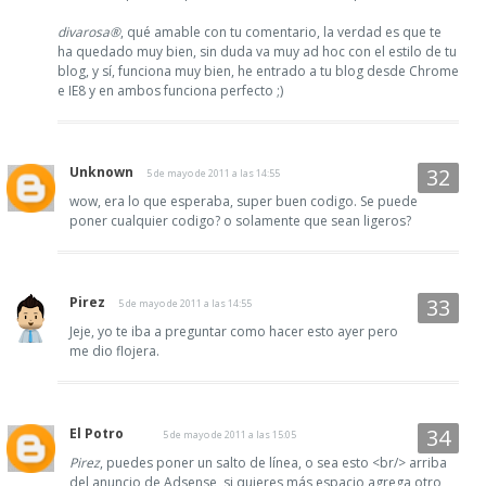
divarosa®
, qué amable con tu comentario, la verdad es que te
ha quedado muy bien, sin duda va muy ad hoc con el estilo de tu
blog, y sí, funciona muy bien, he entrado a tu blog desde Chrome
e IE8 y en ambos funciona perfecto ;)
Unknown
5 de mayo de 2011 a las 14:55
wow, era lo que esperaba, super buen codigo. Se puede
poner cualquier codigo? o solamente que sean ligeros?
Pirez
5 de mayo de 2011 a las 14:55
Jeje, yo te iba a preguntar como hacer esto ayer pero
me dio flojera.
El Potro
5 de mayo de 2011 a las 15:05
Pirez
, puedes poner un salto de línea, o sea esto <br/> arriba
del anuncio de Adsense, si quieres más espacio agrega otro