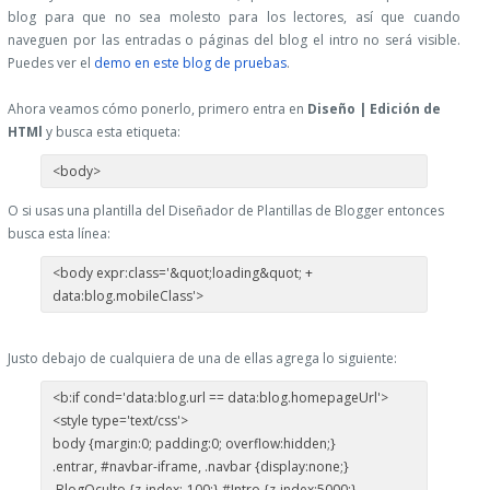
blog para que no sea molesto para los lectores, así que cuando
naveguen por las entradas o páginas del blog el intro no será visible.
Puedes ver el
demo en este blog de pruebas
.
Ahora veamos cómo ponerlo, primero entra en
Diseño | Edición de
HTMl
y busca esta etiqueta:
<body>
O si usas una plantilla del Diseñador de Plantillas de Blogger entonces
busca esta línea:
<body expr:class='&quot;loading&quot; +
data:blog.mobileClass'>
Justo debajo de cualquiera de una de ellas agrega lo siguiente:
<b:if cond='data:blog.url == data:blog.homepageUrl'>
<style type='text/css'>
body {margin:0; padding:0; overflow:hidden;}
.entrar, #navbar-iframe, .navbar {display:none;}
.BlogOculto {z-index:-100;} #Intro {z-index:5000;}