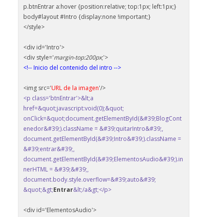
p.btnEntrar a:hover {position:relative; top:1px; left:1px;}
body#layout #Intro {display:none !important;}
</style>
<div id='Intro'>
<div style='
margin-top:200px
;'>
<!-- Inicio del contenido del intro -->
<img src='
URL de la imagen
'/>
<p class='btnEntrar'>&lt;a
href=&quot;javascript:void(0);&quot;
onClick=&quot;document.getElementById(&#39;BlogCont
enedor&#39;).className = &#39;quitarIntro&#39;,
document.getElementById(&#39;Intro&#39;).className =
&#39;entrar&#39;,
document.getElementById(&#39;ElementosAudio&#39;).in
nerHTML = &#39;&#39;,
document.body.style.overflow=&#39;auto&#39;
&quot;&gt;
Entrar
&lt;/a&gt;</p>
<div id='ElementosAudio'>