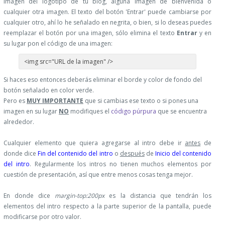
imagen del logotipo de tu blog, alguna imagen de bienvenida o
cualquier otra imagen. El texto del botón 'Entrar' puede cambiarse por
cualquier otro, ahí lo he señalado en negrita, o bien, si lo deseas puedes
reemplazar el botón por una imagen, sólo elimina el texto
Entrar
y en
su lugar pon el código de una imagen:
<img src="URL de la imagen" />
Si haces eso entonces deberás eliminar el borde y color de fondo del
botón señalado en color verde.
Pero es
MUY IMPORTANTE
que si cambias ese texto o si pones una
imagen en su lugar
NO
modifiques el
código púrpura
que se encuentra
alrededor.
Cualquier elemento que quiera agregarse al intro debe ir
antes
de
donde dice
Fin del contenido del intro
o
después
de
Inicio del contenido
del intro
. Regularmente los intros no tienen muchos elementos por
cuestión de presentación, así que entre menos cosas tenga mejor.
En donde dice
margin-top:200px
es la distancia que tendrán los
elementos del intro respecto a la parte superior de la pantalla, puede
modificarse por otro valor.