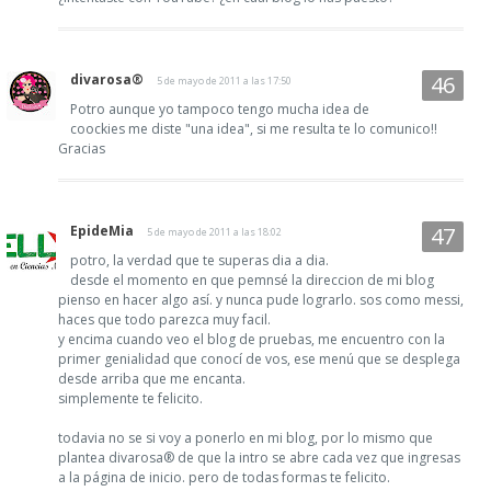
divarosa®
5 de mayo de 2011 a las 17:50
Potro aunque yo tampoco tengo mucha idea de
coockies me diste "una idea", si me resulta te lo comunico!!
Gracias
EpideMia
5 de mayo de 2011 a las 18:02
potro, la verdad que te superas dia a dia.
desde el momento en que pemnsé la direccion de mi blog
pienso en hacer algo así. y nunca pude lograrlo. sos como messi,
haces que todo parezca muy facil.
y encima cuando veo el blog de pruebas, me encuentro con la
primer genialidad que conocí de vos, ese menú que se desplega
desde arriba que me encanta.
simplemente te felicito.
todavia no se si voy a ponerlo en mi blog, por lo mismo que
plantea divarosa® de que la intro se abre cada vez que ingresas
a la página de inicio. pero de todas formas te felicito.