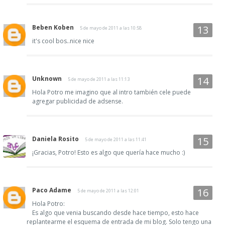
Beben Koben
5 de mayo de 2011 a las 10:58
it's cool bos..nice nice
Unknown
5 de mayo de 2011 a las 11:13
Hola Potro me imagino que al intro también cele puede
agregar publicidad de adsense.
Daniela Rosito
5 de mayo de 2011 a las 11:41
¡Gracias, Potro! Esto es algo que quería hace mucho :)
Paco Adame
5 de mayo de 2011 a las 12:01
Hola Potro:
Es algo que venia buscando desde hace tiempo, esto hace
replantearme el esquema de entrada de mi blog. Solo tengo una