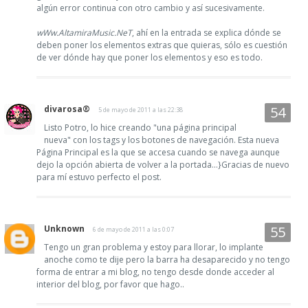
algún error continua con otro cambio y así sucesivamente.
wWw.AltamiraMusic.NeT
, ahí en la entrada se explica dónde se
deben poner los elementos extras que quieras, sólo es cuestión
de ver dónde hay que poner los elementos y eso es todo.
divarosa®
5 de mayo de 2011 a las 22:38
Listo Potro, lo hice creando "una página principal
nueva" con los tags y los botones de navegación. Esta nueva
Página Principal es la que se accesa cuando se navega aunque
dejo la opción abierta de volver a la portada...}Gracias de nuevo
para mí estuvo perfecto el post.
Unknown
6 de mayo de 2011 a las 0:07
Tengo un gran problema y estoy para llorar, lo implante
anoche como te dije pero la barra ha desaparecido y no tengo
forma de entrar a mi blog, no tengo desde donde acceder al
interior del blog, por favor que hago..