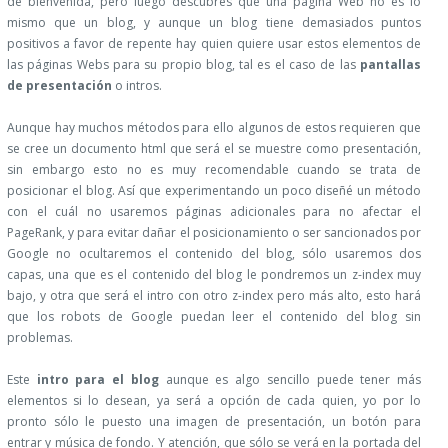
de bienvenida, pero luego descubres que una página Web no es lo
mismo que un blog, y aunque un blog tiene demasiados puntos
positivos a favor de repente hay quien quiere usar estos elementos de
las páginas Webs para su propio blog, tal es el caso de las
pantallas
de presentación
o intros.
Aunque hay muchos métodos para ello algunos de estos requieren que
se cree un documento html que será el se muestre como presentación,
sin embargo esto no es muy recomendable cuando se trata de
posicionar el blog. Así que experimentando un poco diseñé un método
con el cuál no usaremos páginas adicionales para no afectar el
PageRank, y para evitar dañar el posicionamiento o ser sancionados por
Google no ocultaremos el contenido del blog, sólo usaremos dos
capas, una que es el contenido del blog le pondremos un z-index muy
bajo, y otra que será el intro con otro z-index pero más alto, esto hará
que los robots de Google puedan leer el contenido del blog sin
problemas.
Este
intro para el blog
aunque es algo sencillo puede tener más
elementos si lo desean, ya será a opción de cada quien, yo por lo
pronto sólo le puesto una imagen de presentación, un botón para
entrar y música de fondo. Y atención, que sólo se verá en la portada del