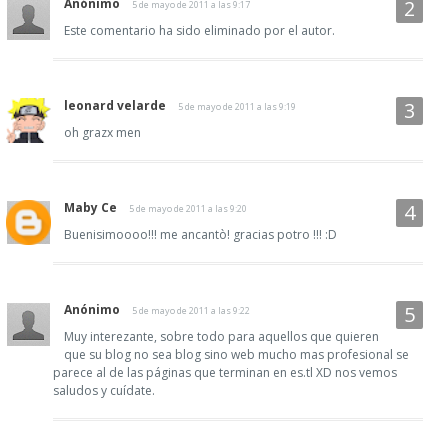
Anónimo
5 de mayo de 2011 a las 9:17
Este comentario ha sido eliminado por el autor.
leonard velarde
5 de mayo de 2011 a las 9:19
oh grazx men
Maby Ce
5 de mayo de 2011 a las 9:20
Buenisimoooo!!! me ancantò! gracias potro !!! :D
Anónimo
5 de mayo de 2011 a las 9:22
Muy interezante, sobre todo para aquellos que quieren
que su blog no sea blog sino web mucho mas profesional se
parece al de las páginas que terminan en es.tl XD nos vemos
saludos y cuídate.