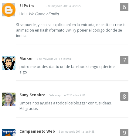
El Potro
5 de mayo de 2011 a las 9:29
Hola
We Game / Emilio
,
Sí se puede, y eso se explica ahí en la entrada, necesitas crear tu
animación en flash (formato SWF) y poner el código donde se
indica.
Maiker
5 de mayo de 2011 a las 9:41
potro me podes dar tu url de facebook tengo q decirte
algo
Suny Senabre
5 de mayo de 2011 a las 9:48
Simpre nos ayudas a todos los blogger con tus ideas.
Mil gracias,
Campamento Web
5 de mayo de 2011 a las 9:48