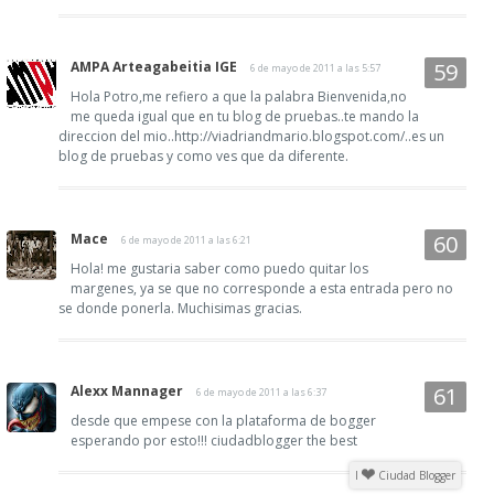
AMPA Arteagabeitia IGE
6 de mayo de 2011 a las 5:57
Hola Potro,me refiero a que la palabra Bienvenida,no
me queda igual que en tu blog de pruebas..te mando la
direccion del mio..http://viadriandmario.blogspot.com/..es un
blog de pruebas y como ves que da diferente.
Mace
6 de mayo de 2011 a las 6:21
Hola! me gustaria saber como puedo quitar los
margenes, ya se que no corresponde a esta entrada pero no
se donde ponerla. Muchisimas gracias.
Alexx Mannager
6 de mayo de 2011 a las 6:37
desde que empese con la plataforma de bogger
esperando por esto!!! ciudadblogger the best
I
Ciudad Blogger