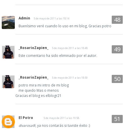
Admin
5 de mayo de 2011 a las 18:14
Buenísimo veré cuando lo uso en mi blog, Gracias potro
_RosarioZapien_
5 de mayo de 2011 a las 18:48
Este comentario ha sido eliminado por el autor.
_RosarioZapien_
5 de mayo de 2011 a las 18:50
potro mira mi intro de mi blog
me quedo Mas o menos
Gracias el blog es elblogr21
El Potro
5 de mayo de 2011 a las 19:58
divarosa®
, ya nos contarás si tuviste éxito :)