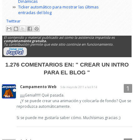
Dinámicas
Ticker automático para mostrar las últimas
entradas del blog
Twittear
El contenido y material publicado así como la asistencia impartida es
completamente gratuita.
Tu contribución permite que este sitio continúe en funcionamiento.
1.276 COMENTARIOS EN:
" CREAR UN INTRO
PARA EL BLOG "
Campamento Web
5 de mayo de 2011 a las 9:14
¡¡¡¡¡Genial!!!!! Qué pasada.
¿Y se puede crear una animación y colocarla de fondo? Que se
reproduzca automáticamente.
Si se puede me gustaría saber cómo. Muchísimas gracias ;)