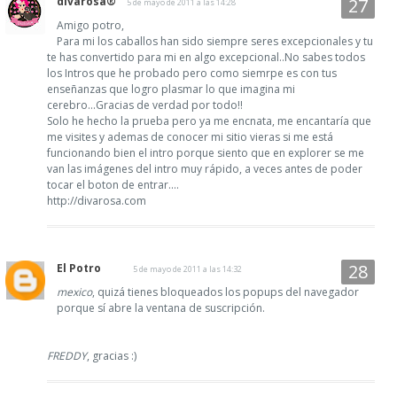
divarosa®
5 de mayo de 2011 a las 14:28
Amigo potro,
Para mi los caballos han sido siempre seres excepcionales y tu
te has convertido para mi en algo excepcional..No sabes todos
los Intros que he probado pero como siemrpe es con tus
enseñanzas que logro plasmar lo que imagina mi
cerebro...Gracias de verdad por todo!!
Solo he hecho la prueba pero ya me encnata, me encantaría que
me visites y ademas de conocer mi sitio vieras si me está
funcionando bien el intro porque siento que en explorer se me
van las imágenes del intro muy rápido, a veces antes de poder
tocar el boton de entrar....
http://divarosa.com
El Potro
5 de mayo de 2011 a las 14:32
mexico
, quizá tienes bloqueados los popups del navegador
porque sí abre la ventana de suscripción.
FREDDY
, gracias :)