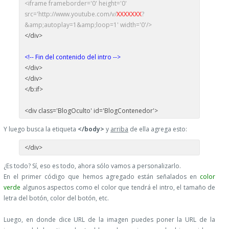
<iframe frameborder='0' height='0'
src='http://www.youtube.com/v/
XXXXXXX
?
&amp;autoplay=1&amp;loop=1' width='0'/>
</div>
<!-- Fin del contenido del intro -->
</div>
</div>
</b:if>
<div class='BlogOculto' id='BlogContenedor'>
Y luego busca la etiqueta
</body>
y
arriba
de ella agrega esto:
</div>
¿Es todo? Sí, eso es todo, ahora sólo vamos a personalizarlo.
En el primer código que hemos agregado están señalados en
color
verde
algunos aspectos como el color que tendrá el intro, el tamaño de
letra del botón, color del botón, etc.
Luego, en donde dice URL de la imagen puedes poner la URL de la