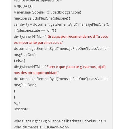
<script type='text/javascript'>
//<![CDATA[
// mensaje Google+ (ciudadblogger.com)
function saludoPlusOne(plusone) {
var div_ty = document.getElementById("mensajePlusOne");
if (plusone.state == "on") {
div_ty.innerHTML = "
¡Gracias por recomendarnos! Tu voto
es importante para nosotros.
";
document.getElementById('mensajePlusOne').className='
msgPlusOne';
} else {
div_ty.innerHTML = "
Parece que ya no te gustamos, ojalá
nos des otra oportunidad.
";
document.getElementById('mensajePlusOne').className='
msgPlusOne';
}
}
//]]>
</script>
<div align='right'><g:plusone callback='saludoPlusOne'/>
<div id='mensajePlusOne'/></div>