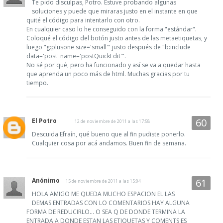
Te pido disculpas, Potro. Estuve probando algunas
soluciones y puede que miraras justo en el instante en que
quité el código para intentarlo con otro.
En cualquier caso lo he conseguido con la forma "estándar".
Coloqué el código del botón justo antes de las metaetiquetas, y
luego "g:plusone size='small'" justo después de "b:include
data='post' name='postQuickEdit'".
No sé por qué, pero ha funcionado y así se va a quedar hasta
que aprenda un poco más de html. Muchas gracias por tu
tiempo.
El Potro
12 de noviembre de 2011 a las 17:58
Descuida Efraín, qué bueno que al fin pudiste ponerlo.
Cualquier cosa por acá andamos. Buen fin de semana.
Anónimo
15 de noviembre de 2011 a las 15:04
HOLA AMIGO ME QUEDA MUCHO ESPACION EL LAS
DEMAS ENTRADAS CON LO COMENTARIOS HAY ALGUNA
FORMA DE REDUCIRLO... O SEA Q DE DONDE TERMINA LA
ENTRADA A DONDE ESTAN LAS ETIQUETAS Y COMENTS ES