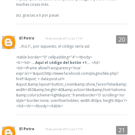
muchas cosas más.
bU
, gracias a ti por pasar.
El Potro
18 de julio de 2011 a las 17:10
.:R.G.F:.
, por supuesto, el código sería así:
<table border="0" cellpadding="4"><tbody>
<tr><td>
...Aquí el código del botón +1...
</td>
<td><iframe allowTransparency='true'
expr:src='&quot;http://www.facebook.com/plugins/like.php?
href=&quot; + data:post.url+
&quot;&amp;layout=button_count&amp;show_faces=false&amp;
width=450&amp;height=40&amp;action=like&amp;font=tahoma
&amp;colorscheme=light&quot;' frameborder='0' scrolling='no'
style='border:none; overflow:hidden; width:450px; height:40px'/>
</td></tr></tbody></table>
El Potro
18 de julio de 2011 a las 17:14