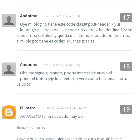
Anónimo
18 de julio de 2011 a las 15:54
Oye mi blog no tiene este code class='post-header'> y si
lo pongo en abajo de este code class='post-header-line-1'/> se
sube arriba del titulo y queda mal. Como lo puedo poner arriba
si mi blog to tiene es codijo. Muchas gracias.
Anónimo
18 de julio de 2011 a las 15:56
Ohh me sigue gustando, podria intertar de nuevo el
poner el boton jeje lo intentare y vere como funciona ahora.
Saludos...
El Potro
18 de julio de 2011 a las 16:37
FRANCISCO
, te ha quedado muy bien!
Roster
, ¡saludos!
Peyo
, y quienes saben bien Javascript seguro podrán hacer