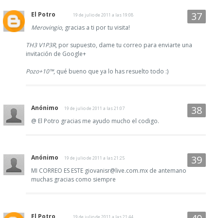
El Potro
19 de julio de 2011 a las 19:08
Merovingio
, gracias a ti por tu visita!
TH3 V1P3R
, por supuesto, dame tu correo para enviarte una
invitación de Google+
Pozo+10™
, qué bueno que ya lo has resuelto todo :)
Anónimo
19 de julio de 2011 a las 21:07
@ El Potro gracias me ayudo mucho el codigo.
Anónimo
19 de julio de 2011 a las 21:25
MI CORREO ES ESTE giovanisr@live.com.mx de antemano
muchas gracias como siempre
El Potro
19 de julio de 2011 a las 21:44