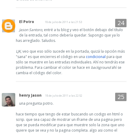
El Potro
18 de julio de 2011 a las 21:53
Jason Santoro
, entré a tu blog y veo el botón debajo del título
de la entrada, tal como debería quedar. Supongo que ya lo
has arreglado. Saludos.
LJK
, veo que eso sólo sucede en la portada, quizá la opción más
"sana" es que encierres el código en una
condicional
para que
sólo se muestre en las entradas individuales. Ahí no tendrás ese
problema. Para cambiar el color se hace en
background
ahí se
cambia el código del color.
henry Jason
18 de julio de 2011 a las 22:52
una pregunta potro.
hace tiempo que tengo de estar buscando un codigo en html o
scrip. que sea capaz de mostrar un iframe de una pagina pero
que se pueda modificar para que muestre solo la zona que uno
quiere que se vea y no la pagina completa. algo asi como el