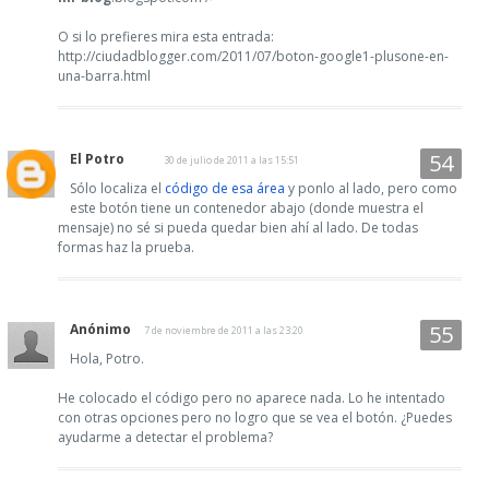
O si lo prefieres mira esta entrada:
http://ciudadblogger.com/2011/07/boton-google1-plusone-en-
una-barra.html
El Potro
30 de julio de 2011 a las 15:51
Sólo localiza el
código de esa área
y ponlo al lado, pero como
este botón tiene un contenedor abajo (donde muestra el
mensaje) no sé si pueda quedar bien ahí al lado. De todas
formas haz la prueba.
Anónimo
7 de noviembre de 2011 a las 23:20
Hola, Potro.
He colocado el código pero no aparece nada. Lo he intentado
con otras opciones pero no logro que se vea el botón. ¿Puedes
ayudarme a detectar el problema?