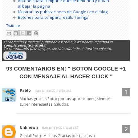
Botones para compartir que se detienen y flotan
al bajar la página
Mostrar las publicaciones de Google+ en el blog
Botones para compartir estilo Taringa
Twittear
El contenido y material publicado así como la asistencia impartida es
completamente gratuita.
Tu contribución permite que este sitio continúe en funcionamiento.
93 COMENTARIOS EN:
" BOTON GOOGLE +1
CON MENSAJE AL HACER CLICK "
Pablo
18 de julio de 2011 a las 3:55
Muchas gracias Potro por tus aportaciones, siempre
super interesantes. Saludos.
Unknown
18 de julio de 2011 a las 6:59
Genial! Potro Muchas Gracias por tus tips :)