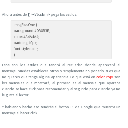
Ahora antes de
]]></b:skin>
pega los estilos:
.msgPlusOne {
background:#0B0B3B;
color:#A4A4A4;
padding:10px;
font-style:italic;
}
Esos son los estilos que tendrá el recuadro donde aparecerá el
mensaje, puedes establecer otros o simplemente no ponerlo si es que
no quieres que tenga alguna apariencia. Lo que está en
color rojo
son
los mensajes que mostrará, el primero es el mensaje que aparece
cuando se hace click para recomendar, y el segundo para cuando ya no
le gusta al lector.
Y habiendo hecho eso tendrás el botón +1 de Google que muestra un
mensaje al hacer click.