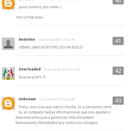
Jason Santoro
, por nada ;)
TH3 V1P3R
, listo!
Anónimo
19 de julio de 2011 a las 21:46
GENIAL GRACIAS POTRO SOS MI IDOLO
Overloaded
20 de julio de 2011 a las 12:32
Gracias potro :P
Unknown
21 de julio de 2011 a las 8:34
Potro, una cosa que valoro mucho, es a personas como
tú, el compartir tantas informaciones que nos ayudan o
desconocemos para ¡Juntos ser más eficientes!
Nuevamente ¡Felicidades! por todos los consejos.