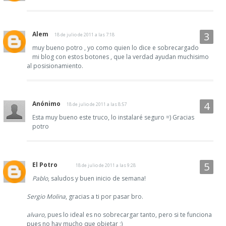
Alem
18 de julio de 2011 a las 7:18
muy bueno potro , yo como quien lo dice e sobrecargado
mi blog con estos botones , que la verdad ayudan muchisimo
al posisionamiento.
Anónimo
18 de julio de 2011 a las 8:57
Esta muy bueno este truco, lo instalaré seguro =) Gracias
potro
El Potro
18 de julio de 2011 a las 9:28
Pablo
, saludos y buen inicio de semana!
Sergio Molina
, gracias a ti por pasar bro.
alvaro
, pues lo ideal es no sobrecargar tanto, pero si te funciona
pues no hay mucho que objetar ;)