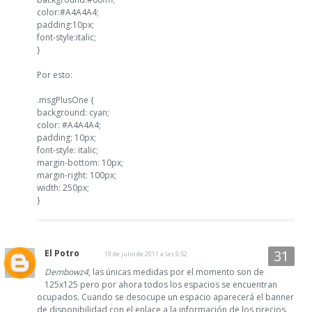
color:#A4A4A4;
padding:10px;
font-style:italic;
}
Por esto:
.msgPlusOne {
background: cyan;
color: #A4A4A4;
padding: 10px;
font-style: italic;
margin-bottom: 10px;
margin-right: 100px;
width: 250px;
}
El Potro
19 de julio de 2011 a las 9:52
Dembowz4
, las únicas medidas por el momento son de
125x125 pero por ahora todos los espacios se encuentran
ocupados. Cuando se desocupe un espacio aparecerá el banner
de disponibilidad con el enlace a la información de los precios.