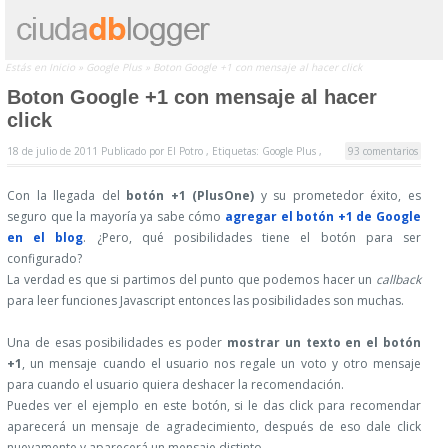
Estás en
Inicio
»
Google Plus
»
Boton Google +1 con mensaje al hacer click
Boton Google +1 con mensaje al hacer
click
18 de julio de 2011
Publicado por
El Potro ,
Etiquetas:
Google Plus
,
93 comentarios
Con la llegada del
botón +1 (PlusOne)
y su prometedor éxito, es
seguro que la mayoría ya sabe cómo
agregar el botón +1 de Google
en el blog
. ¿Pero, qué posibilidades tiene el botón para ser
configurado?
La verdad es que si partimos del punto que podemos hacer un
callback
para leer funciones Javascript entonces las posibilidades son muchas.
Una de esas posibilidades es poder
mostrar un texto en el botón
+1
, un mensaje cuando el usuario nos regale un voto y otro mensaje
para cuando el usuario quiera deshacer la recomendación.
Puedes ver el ejemplo en este botón, si le das click para recomendar
aparecerá un mensaje de agradecimiento, después de eso dale click
nuevamente y aparecerá un mensaje distinto.