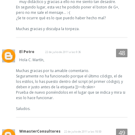
muy didáctico y gracias a ello no me siento tan desastre.
En segundo lugar, esta vez he podido poner el boton de G+,
pero no me sale el mensaje... :-(
¿Se te ocurre qué es lo que puedo haber hecho mal?
Muchas gracias y disculpa la torpeza.
El Potro
22 de julio de 2011 a las 9:36
Hola C. Martín,
Muchas gracias por tu amable comentario.
Seguramente no ha funcionado porque el último código, el de
los estilos, lo has puesto dentro del script (el primer código), y
deben ir justo antes de la etiqueta ]]></b:skin>
Prueba de nuevo poniéndolos en el lugar que se indica y mira si
eso lo hace funcionar.
Saludos.
WmasterConsultores
22 de julio de 2011 a las 18:50