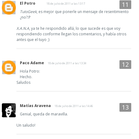
El Potro
18 de julio de 2011 a las 13:17
TutoGeek
, es mejor que ponerle un mensaje de resentimiento
¿no?:P
X.A.N.A
, ya te he respondido allá, lo que sucede es que voy
respondiendo conforme llegan los comentarios, y había otros
antes que el tuyo ;)
Paco Adame
18 de julio de 2011 a las 13:34
Hola Potro:
Hecho.
Saludos
Matías Aravena
18 de julio de 2011 a las 14:46
Genial, queda de maravilla.
Un saludo!