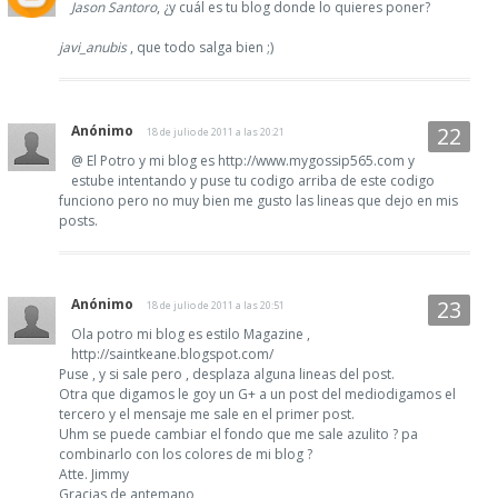
Jason Santoro
, ¿y cuál es tu blog donde lo quieres poner?
javi_anubis
, que todo salga bien ;)
Anónimo
18 de julio de 2011 a las 20:21
@ El Potro y mi blog es http://www.mygossip565.com y
estube intentando y puse tu codigo arriba de este codigo
funciono pero no muy bien me gusto las lineas que dejo en mis
posts.
Anónimo
18 de julio de 2011 a las 20:51
Ola potro mi blog es estilo Magazine ,
http://saintkeane.blogspot.com/
Puse , y si sale pero , desplaza alguna lineas del post.
Otra que digamos le goy un G+ a un post del mediodigamos el
tercero y el mensaje me sale en el primer post.
Uhm se puede cambiar el fondo que me sale azulito ? pa
combinarlo con los colores de mi blog ?
Atte. Jimmy
Gracias de antemano