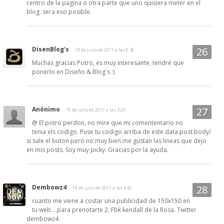
centro de la pagina o otra parte que uno quisiera meter en el
blog. sera eso posible.
DisenBlog's
19 de julio de 2011 a las 0:36
Muchas gracias Potro, es muy interesante, tendré que
ponerlo en Diseño & Blog´s :)
Anónimo
19 de julio de 2011 a las 3:29
@ El potro perdon, no mire que mi comententario no
tenia els codigo. Puse tu codigo arriba de este data:post.body/
si sale el buton pero no muy bien me gustan las lineas que dejo
en mis posts. Soy muy picky. Gracias por la ayuda.
Dembowz4
19 de julio de 2011 a las 4:42
cuanto me viene a costar una publicidad de 150x150 en
tu web....para prenotarte 2. Fbk kendall de la Rosa. Twitter
dembowz4.