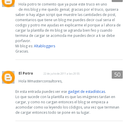
Hola potro te comento que ya puse este truco en uno
de mis blog y me quedo genial, gracias por el truco, quisiera
saber si hay algun script que muestre las cantidades de post,
comentarios que tiene un blog me puedes decir cual seria el
codigo y potro me ayudas en explicarme el porque a l ahora de
cargar la plantilla de mi blog se agranda bien feo y cuando
termina de cargar se acomoda me puedes decir a k se debe
porfavor.
Mi blog es:
Altabloggers
Gracias.
El Potro
22 de julio de 2011 a las 20:55
Hola Wmasterconsultores,
En esta entrada puedes ver ese
gadget de estadísticas
.
Lo que sucede con la plantilla es que las imágenes tardan en
cargar, y como no cargan entonces el blog se empieza a
acomodar como va leyendo los códigos, una vez que terminan
de cargar entonces todo se pone en su lugar.