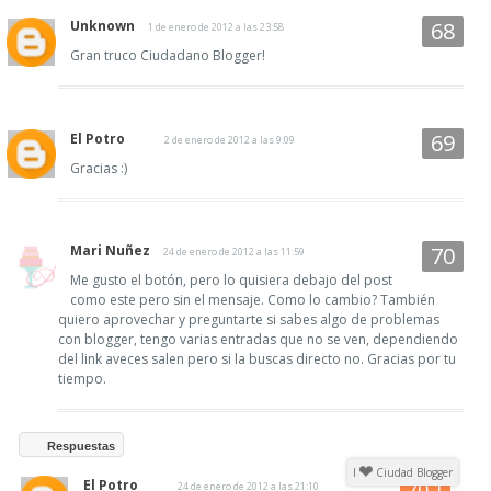
Unknown
1 de enero de 2012 a las 23:58
Gran truco Ciudadano Blogger!
El Potro
2 de enero de 2012 a las 9:09
Gracias :)
Mari Nuñez
24 de enero de 2012 a las 11:59
Me gusto el botón, pero lo quisiera debajo del post
como este pero sin el mensaje. Como lo cambio? También
quiero aprovechar y preguntarte si sabes algo de problemas
con blogger, tengo varias entradas que no se ven, dependiendo
del link aveces salen pero si la buscas directo no. Gracias por tu
tiempo.
Respuestas
I
Ciudad Blogger
El Potro
24 de enero de 2012 a las 21:10