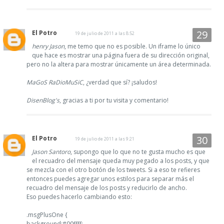
El Potro
19 de julio de 2011 a las 8:52
henry Jason
, me temo que no es posible. Un iframe lo único
que hace es mostrar una página fuera de su dirección original,
pero no la altera para mostrar únicamente un área determinada.
MaGoS RaDioMuSiC
, ¿verdad que sí? ¡saludos!
DisenBlog's
, gracias a ti por tu visita y comentario!
El Potro
19 de julio de 2011 a las 9:21
Jason Santoro
, supongo que lo que no te gusta mucho es que
el recuadro del mensaje queda muy pegado a los posts, y que
se mezcla con el otro botón de los tweets. Si a eso te refieres
entonces puedes agregar unos estilos para separar más el
recuadro del mensaje de los posts y reducirlo de ancho.
Eso puedes hacerlo cambiando esto:
.msgPlusOne {
background:#00ffff;