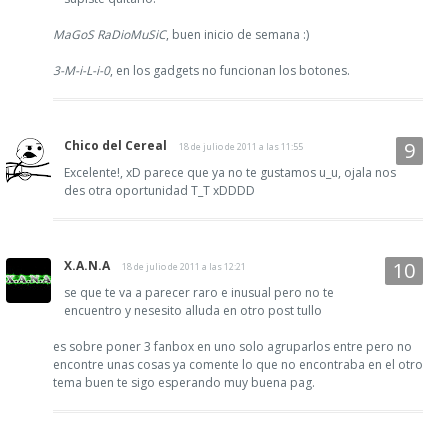
MaGoS RaDioMuSiC
, buen inicio de semana :)
3-M-i-L-i-0
, en los gadgets no funcionan los botones.
Chico del Cereal
18 de julio de 2011 a las 11:55
Excelente!, xD parece que ya no te gustamos u_u, ojala nos
des otra oportunidad T_T xDDDD
X.A.N.A
18 de julio de 2011 a las 12:21
se que te va a parecer raro e inusual pero no te
encuentro y nesesito alluda en otro post tullo
es sobre poner 3 fanbox en uno solo agruparlos entre pero no
encontre unas cosas ya comente lo que no encontraba en el otro
tema buen te sigo esperando muy buena pag.