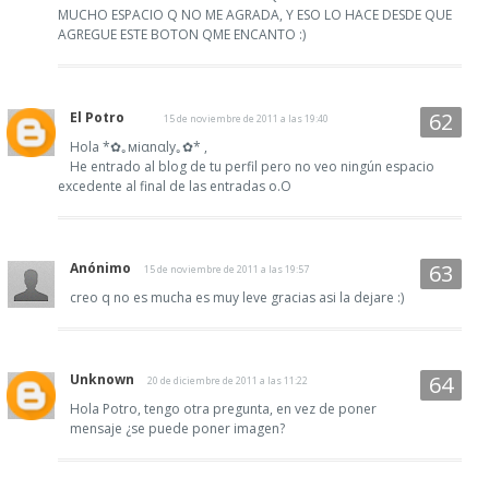
MUCHO ESPACIO Q NO ME AGRADA, Y ESO LO HACE DESDE QUE
AGREGUE ESTE BOTON QME ENCANTO :)
El Potro
15 de noviembre de 2011 a las 19:40
Hola *✿｡мiαnαly｡✿* ,
He entrado al blog de tu perfil pero no veo ningún espacio
excedente al final de las entradas o.O
Anónimo
15 de noviembre de 2011 a las 19:57
creo q no es mucha es muy leve gracias asi la dejare :)
Unknown
20 de diciembre de 2011 a las 11:22
Hola Potro, tengo otra pregunta, en vez de poner
mensaje ¿se puede poner imagen?