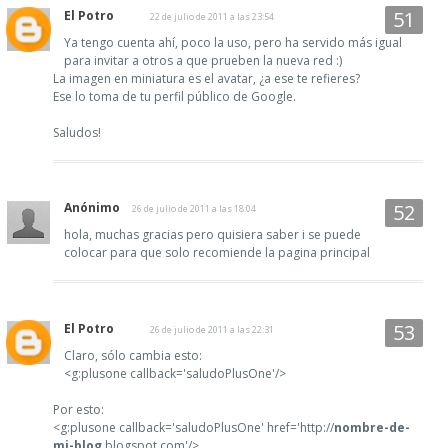
El Potro
22 de julio de 2011 a las 23:54
Ya tengo cuenta ahí, poco la uso, pero ha servido más igual
para invitar a otros a que prueben la nueva red :)
La imagen en miniatura es el avatar, ¿a ese te refieres?
Ese lo toma de tu perfil público de Google.
Saludos!
Anónimo
26 de julio de 2011 a las 18:04
hola, muchas gracias pero quisiera saber i se puede
colocar para que solo recomiende la pagina principal
El Potro
26 de julio de 2011 a las 22:31
Claro, sólo cambia esto:
<g:plusone callback='saludoPlusOne'/>
Por esto:
<g:plusone callback='saludoPlusOne' href='http://
nombre-de-
mi-blog
.blogspot.com'/>