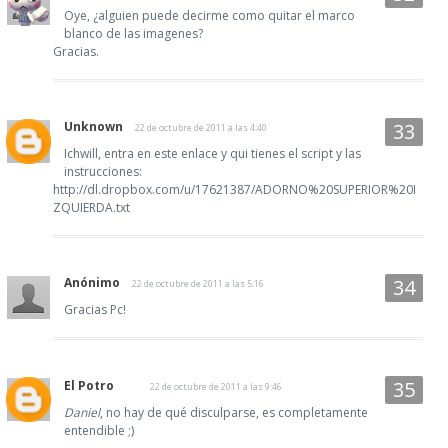
Oye, ¿alguien puede decirme como quitar el marco
blanco de las imagenes?
Gracias.
Unknown
22 de octubre de 2011 a las 4:40
Ichwill, entra en este enlace y qui tienes el script y las
instrucciones:
http://dl.dropbox.com/u/17621387/ADORNO%20SUPERIOR%20I
ZQUIERDA.txt
Anónimo
22 de octubre de 2011 a las 5:16
Gracias Pc!
El Potro
22 de octubre de 2011 a las 9:46
Daniel
, no hay de qué disculparse, es completamente
entendible ;)