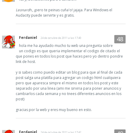
Leonardh.
, ¡pero te peinas cuña'o! jajaja. Para Windows el
Audacity puede servirte y es gratis.
Ferdaniel
24 de octubre de 2011 a las 17:40
hola me ha ayudado mucho tu web una pregunta sobre
un codigo es que queria implementar el codigo de citado el
que pones en todos los post que haces pero yo dentro pondre
link de host.
y si sabes como puedo editar un blog para que al final de cada
post salga una platilla para agregar un codigo html cualquiera
pero que aparesca simpre el mismo en todos los post y este
separado por una linea (ami me sirviria para poner anuncios y
cambiarlos cada semana y no tnees diferentes anuncios en los
post)
gracias por la web y eres muy bueno en esto.
Ferdaniel
24 de octubre de 2011 a las 17:42