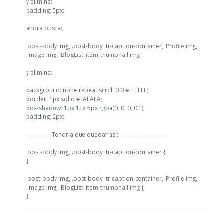
y elimina:
padding: 5px;
ahora busca:
.post-body img, .post-body .tr-caption-container, .Profile img,
.Image img, .BlogList .item-thumbnail img
y elimina:
background: none repeat scroll 0 0 #FFFFFF;
border: 1px solid #EAEAEA;
box-shadow: 1px 1px 5px rgba(0, 0, 0, 0.1);
padding: 2px;
-------------Tendria que quedar asi:------------------------
.post-body img, .post-body .tr-caption-container {
}
.post-body img, .post-body .tr-caption-container, .Profile img,
.Image img, .BlogList .item-thumbnail img {
}