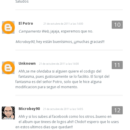
Saludos
El Potro
21 de octubre de 2011 a las 14:00
Campamento Web
, jajaja, esperemos que no.
Microboy90
, hey están buenísimos, ¡¡¡muchas gracias!!!
Unknown
21 de octubre de 2011 a las 14:00
Ahh,se me olvidaba si alguien quiere el codigo del
fantasma, pues gustosamente se lo facilito. El Script del
fantasma es del señor Potro, solo que le hice alguna
modificacion para segun el momento.
Microboy90
21 de octubre de 2011 a las 14:05
Ahh y si los subes al facebook como los otros..bueno en
el album que tinees de logos ahi!! Chido!! espero que lo uses
en estos ultimos dias que quedan!!