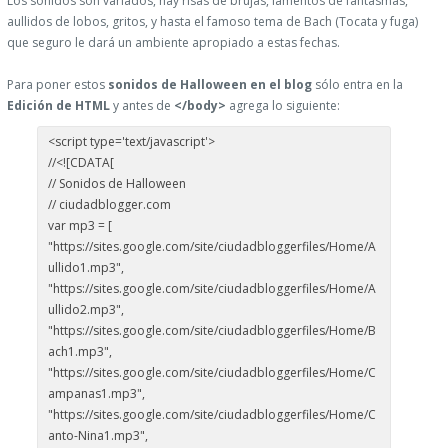
Los sonidos son variados, hay risas de brujas, lamentos de fantasmas,
aullidos de lobos, gritos, y hasta el famoso tema de Bach (Tocata y fuga)
que seguro le dará un ambiente apropiado a estas fechas.
Para poner estos
sonidos de Halloween en el blog
sólo entra en la
Edición de HTML
y antes de
</body>
agrega lo siguiente:
<script type='text/javascript'>
//<![CDATA[
// Sonidos de Halloween
// ciudadblogger.com
var mp3 = [
"https://sites.google.com/site/ciudadbloggerfiles/Home/A
ullido1.mp3",
"https://sites.google.com/site/ciudadbloggerfiles/Home/A
ullido2.mp3",
"https://sites.google.com/site/ciudadbloggerfiles/Home/B
ach1.mp3",
"https://sites.google.com/site/ciudadbloggerfiles/Home/C
ampanas1.mp3",
"https://sites.google.com/site/ciudadbloggerfiles/Home/C
anto-Nina1.mp3",