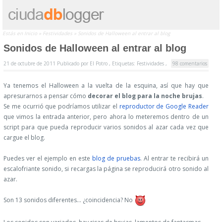
Estás en
Inicio
»
Festividades
»
Sonidos de Halloween al entrar al blog
Sonidos de Halloween al entrar al blog
21 de octubre de 2011
Publicado por
El Potro ,
Etiquetas:
Festividades
,
98 comentarios
Ya tenemos el Halloween a la vuelta de la esquina, así que hay que
apresurarnos a pensar cómo
decorar el blog para la noche brujas
.
Se me ocurrió que podríamos utilizar el
reproductor de Google Reader
que vimos la entrada anterior, pero ahora lo meteremos dentro de un
script para que pueda reproducir varios sonidos al azar cada vez que
cargue el blog.
Puedes ver el ejemplo en este
blog de pruebas
. Al entrar te recibirá un
escalofriante sonido, si recargas la página se reproducirá otro sonido al
azar.
Son 13 sonidos diferentes... ¿coincidencia? No