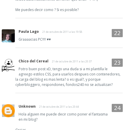
Me puedes decir como ? Si es posible?
Paula Lago
21 de octubre de 2011 a las 19:58
Graaaacias PC!!!! ♥♥
Chico del Cereal
21 de octubre de 2011 a las 20:37
Potro buen post xD, tengo una duda si a mi plantilla le
agreego estilos CSS, para usarlos despues con contenedores,
la carga del blog es mas lenta? o es igual?, y porque
cyberbloggero, respondones, fondos240 no se actualizan?
Unknown
21 de octubre de 2011 a las 20:44
Hola alguien me puede decir como poner el fantasma
en mi blog?
Grcias.