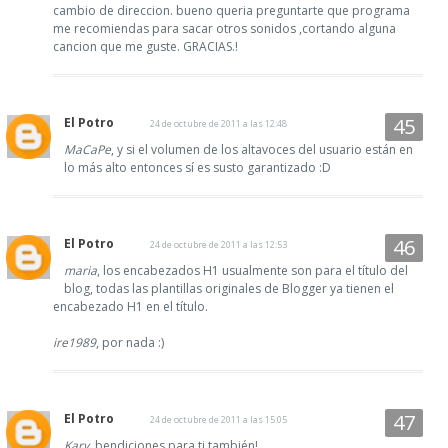
cambio de direccion. bueno queria preguntarte que programa
me recomiendas para sacar otros sonidos ,cortando alguna
cancion que me guste. GRACIAS.!
El Potro
24 de octubre de 2011 a las 12:48
MaCaPe
, y si el volumen de los altavoces del usuario están en
lo más alto entonces sí es susto garantizado :D
El Potro
24 de octubre de 2011 a las 12:53
maria
, los encabezados H1 usualmente son para el título del
blog, todas las plantillas originales de Blogger ya tienen el
encabezado H1 en el título.
ire1989
, por nada :)
El Potro
24 de octubre de 2011 a las 15:05
Kary
, bendiciones para ti también!