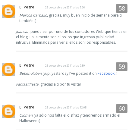
El Potro
25 de octubre de 2011 a las 9:36
Marcos Carballo
, gracias, muy buen inicio de semana para ti
también :)
Juancar
, puede ser por uno de los contadores Web que tienes en
el blog, usualmente son ellos los que ingresan publicidad
intrusiva. Elimínalos para ver si ellos son los responsables.
El Potro
25 de octubre de 2011 a las 9:59
Beben Koben
, yup, yesterday I've posted it on
Facebook
:)
Fantastifiesta
, gracias a ti por tu visita!
El Potro
25 de octubre de 2011 a las 12:05
Oloman
, ya sólo nos falta el disfraz y tendremos armado el
Halloween :)