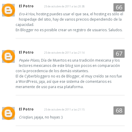
El Potro
25 de octubre de 2011 a las 20:38
Ero-k'rlox
, hosting puedes usar el que sea, el hosting es sólo el
hospedaje del sitio, hay de varios precios dependiendo de la
capacidad.
En Blogger no es posible crear un registro de usuarios. Saludos.
El Potro
25 de octubre de 2011 a las 21:14
Pepée Pilato
, Día de Muertos es una tradición mexicana y los
lectores mexicanos de este blog son pocos en comparación
con la procedencia de los demás visitantes.
El de Cyberbloggero no es de Blogger, el muy creído se nos fue
a WordPress, jaja, así que ese sistema de comentarios es
meramente de uso para esa plataforma.
El Potro
25 de octubre de 2011 a las 21:15
CristJian
, jajaja, no huyas :)