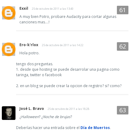
Exxil
25 de octubre de 2011 a las 13:40
A muy bien Potro, probare Audacity para cortar algunas
canciones mas....!
Ero-k'rlox
25 de octubre de 2011 a las 14:22
Hola potro.
tengo dos preguntas.
1. desde que hosting se puede desarrolar una pagina como
taringa, twitter o facebook
2. en un blog se puede crear la opcion de registro? si? como?
José L. Bravo
25 de octubre de 2011 a las 18:28
¿
Halloween
? ¿
Noche de brujas
?
Deberías hacer una entrada sobre el
Día de Muertos
.