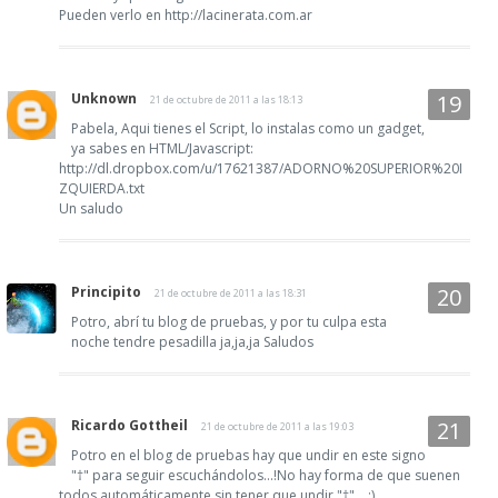
Pueden verlo en http://lacinerata.com.ar
Unknown
21 de octubre de 2011 a las 18:13
Pabela, Aqui tienes el Script, lo instalas como un gadget,
ya sabes en HTML/Javascript:
http://dl.dropbox.com/u/17621387/ADORNO%20SUPERIOR%20I
ZQUIERDA.txt
Un saludo
Principito
21 de octubre de 2011 a las 18:31
Potro, abrí tu blog de pruebas, y por tu culpa esta
noche tendre pesadilla ja,ja,ja Saludos
Ricardo Gottheil
21 de octubre de 2011 a las 19:03
Potro en el blog de pruebas hay que undir en este signo
"†" para seguir escuchándolos...!No hay forma de que suenen
todos automáticamente sin tener que undir "†"... :)