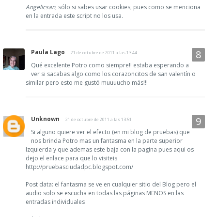
Angelicsan
, sólo si sabes usar cookies, pues como se menciona
en la entrada este script no los usa.
Paula Lago
21 de octubre de 2011 a las 13:44
Qué excelente Potro como siempre!! estaba esperando a
ver si sacabas algo como los corazoncitos de san valentín o
similar pero esto me gustó muuuucho más!!!
Unknown
21 de octubre de 2011 a las 13:51
Si alguno quiere ver el efecto (en mi blog de pruebas) que
nos brinda Potro mas un fantasma en la parte superior
Izquierda y que ademas este baja con la pagina pues aqui os
dejo el enlace para que lo visiteis
http://pruebasciudadpc.blogspot.com/
Post data: el fantasma se ve en cualquier sitio del Blog pero el
audio solo se escucha en todas las páginas MENOS en las
entradas individuales