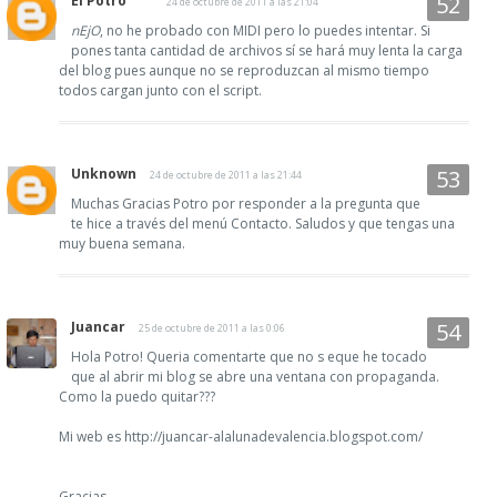
El Potro
24 de octubre de 2011 a las 21:04
nEjO
, no he probado con MIDI pero lo puedes intentar. Si
pones tanta cantidad de archivos sí se hará muy lenta la carga
del blog pues aunque no se reproduzcan al mismo tiempo
todos cargan junto con el script.
Unknown
24 de octubre de 2011 a las 21:44
Muchas Gracias Potro por responder a la pregunta que
te hice a través del menú Contacto. Saludos y que tengas una
muy buena semana.
Juancar
25 de octubre de 2011 a las 0:06
Hola Potro! Queria comentarte que no s eque he tocado
que al abrir mi blog se abre una ventana con propaganda.
Como la puedo quitar???
Mi web es http://juancar-alalunadevalencia.blogspot.com/
Gracias.