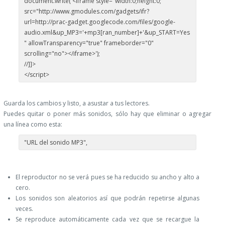
document.write('<iframe style="width:0;height:0;"
src="http://www.gmodules.com/gadgets/ifr?
url=http://prac-gadget.googlecode.com/files/google-
audio.xml&up_MP3='+mp3[ran_number]+'&up_START=Yes
" allowTransparency="true" frameborder="0"
scrolling="no"></iframe>');
//]]>
</script>
Guarda los cambios y listo, a asustar a tus lectores.
Puedes quitar o poner más sonidos, sólo hay que eliminar o agregar
una línea como esta:
"URL del sonido MP3",
El reproductor no se verá pues se ha reducido su ancho y alto a
cero.
Los sonidos son aleatorios así que podrán repetirse algunas
veces.
Se reproduce automáticamente cada vez que se recargue la