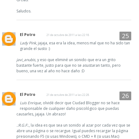
Saludos.
El Potro
21 de octubre de 2011 a las 22:18
Lady Pink
, jajaja, esa era la idea, menos mal que no ha sido tan
grande el susto :)
javi_anubis
, y eso que eliminé un sonido que era un grito
bastante fuerte, justo para que no se asustaran tanto, pero
bueno, una vez al año no hace daño :D
El Potro
21 de octubre de 2011 a las 22:28
Luis Enrique
, olvidé decir que Ciudad Blogger no se hace
responsable de cualquier daño psicológico que puedas
causarles, jajaja. Un abrazo!
.:R.G.F:.
, la idea es que sea un sonido al azar por cada vez que se
abre una página o se recargue. Igual puedes recargar la página
presionando F5 (si usas Windows), o CMD + R (si usas Mac)