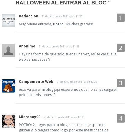
HALLOWEEN AL ENTRAR AL BLOG "
Redacción
21 de octubre de 2011 a las 11:30
Muy buena entrada,
Potro
. ¡Muchas gracias!
Anónimo
21 de octubre de 2011 a las 11:33
Hay una forma de que solo suene una vez, así se cargue la
web varias veces??
Campamento Web
21 de octubre de 2011 a las 12:28
esto va para mi blog jaja esperemos que no se les caiga el
pelo a los visitantes :P
Microboy90
21 de octubre de 2011 a las 12:36
POTRO: 2 Logos para tu blog en este mes,espero te
gusten y lo tengas como logo por este mes!! checalos