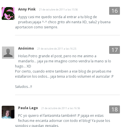
Anny Pink
21 de octubre de 2011 a las 15:56
Ayyyy casi me quedo sorda al entrar a tu blog de
pruebas jajaja ^-^ chico grito ahi nanita XD, salu2 y buena
aportacion como siempre.
Anónimo
21 de octubre de 2011 a las 16:25
Holas Potro grande el post, pero no me animo a
mandarlo... jaja ya me imagino como vendra la mano si lo
hago... XD
Por cierto, cuando entre tambien a ese blog de pruebas me
estallaron los oidos... jaja tenia a todo volumen el auricular :P
Saludos...!!
Paula Lago
21 de octubre de 2011 a las 16:56
PC yo quiero el fantasmita también!! :P jajaja en estas
fechas me encanta adornar con todo el blog! Ya puse los
sonidos y quedan geniales.