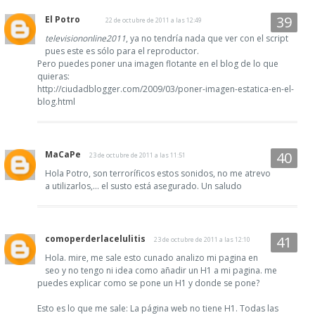
El Potro
22 de octubre de 2011 a las 12:49
televisiononline2011
, ya no tendría nada que ver con el script
pues este es sólo para el reproductor.
Pero puedes poner una imagen flotante en el blog de lo que
quieras:
http://ciudadblogger.com/2009/03/poner-imagen-estatica-en-el-
blog.html
MaCaPe
23 de octubre de 2011 a las 11:51
Hola Potro, son terroríficos estos sonidos, no me atrevo
a utilizarlos,... el susto está asegurado. Un saludo
comoperderlacelulitis
23 de octubre de 2011 a las 12:10
Hola. mire, me sale esto cunado analizo mi pagina en
seo y no tengo ni idea como añadir un H1 a mi pagina. me
puedes explicar como se pone un H1 y donde se pone?
Esto es lo que me sale: La página web no tiene H1. Todas las