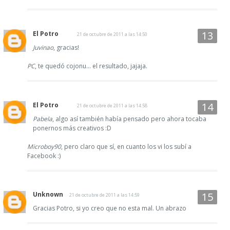
El Potro
21 de octubre de 2011 a las 14:50
Juvinao
, gracias!
PC
, te quedó cojonu... el resultado, jajaja.
El Potro
21 de octubre de 2011 a las 14:58
Pabela
, algo así también había pensado pero ahora tocaba
ponernos más creativos :D
Microboy90
, pero claro que sí, en cuanto los vi los subí a
Facebook :)
Unknown
21 de octubre de 2011 a las 14:59
Gracias Potro, si yo creo que no esta mal. Un abrazo