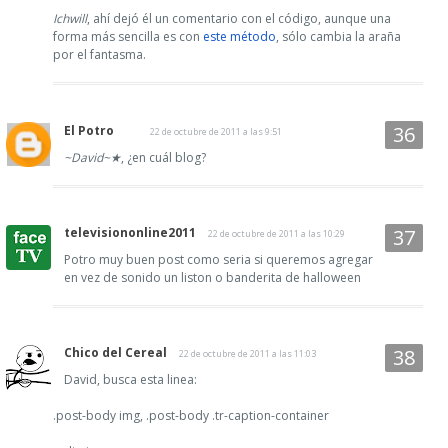
Ichwill
, ahí dejó él un comentario con el código, aunque una
forma más sencilla es con
este método
, sólo cambia la araña
por el fantasma.
El Potro
22 de octubre de 2011 a las 9:51
~David~★
, ¿en cuál blog?
televisiononline2011
22 de octubre de 2011 a las 10:29
Potro muy buen post como seria si queremos agregar
en vez de sonido un liston o banderita de halloween
Chico del Cereal
22 de octubre de 2011 a las 11:03
David, busca esta linea:
.post-body img, .post-body .tr-caption-container