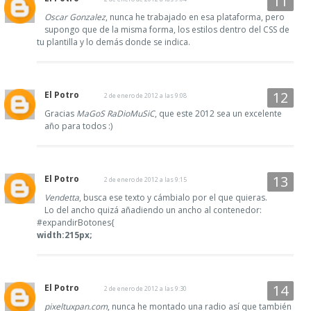
Oscar Gonzalez
, nunca he trabajado en esa plataforma, pero
supongo que de la misma forma, los estilos dentro del CSS de
tu plantilla y lo demás donde se indica.
El Potro
2 de enero de 2012 a las 9:08
Gracias
MaGoS RaDioMuSiC
, que este 2012 sea un excelente
año para todos :)
El Potro
2 de enero de 2012 a las 9:15
Vendetta
, busca ese texto y cámbialo por el que quieras.
Lo del ancho quizá añadiendo un ancho al contenedor:
#expandirBotones{
width:215px;
El Potro
2 de enero de 2012 a las 9:30
pixeltuxpan.com
, nunca he montado una radio así que también