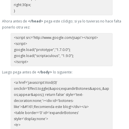
right:30px;
}
Ahora antes de
</head>
pega este código; si ya lo tuvieras no hace falta
ponerlo otra vez:
<script src='http://www.google.com/jsapi'></script>
<script>
google.load("prototype","1.7.0.0");
google.load("scriptaculous", "1.9.0");
</script>
Luego pega antes de
</body>
lo siguiente:
<a href='javascript:Void(0)'
onclick='Effect.toggle(&apos;expandirBotones&apos;,&ap
os;appear&apos;); return false' style='text-
decoration:none;'><div id='botones-
like'>&#161;Recomienda este blog!</div></a>
<table border='0' id='expandirBotones'
style='display:none'>
<tr>