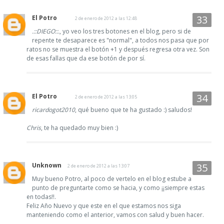
El Potro
2 de enero de 2012 a las 12:48
.::DIEGO::.
, yo veo los tres botones en el blog, pero si de
repente te desaparece es "normal", a todos nos pasa que por
ratos no se muestra el botón +1 y después regresa otra vez. Son
de esas fallas que da ese botón de por sí.
El Potro
2 de enero de 2012 a las 13:05
ricardogot2010
, qué bueno que te ha gustado :) saludos!
Chris
, te ha quedado muy bien :)
Unknown
2 de enero de 2012 a las 13:07
Muy bueno Potro, al poco de vertelo en el blog estube a
punto de preguntarte como se hacia, y como ¡¡siempre estas
en todas!!.
Feliz Año Nuevo y que este en el que estamos nos siga
manteniendo como el anterior, vamos con salud y buen hacer.