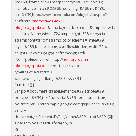
<td>&lt;iframe allowTransparency=&#39;true&#39;
frameborder=&#39;0&#39; scrolling=&#39;no&#39;
src=&#39;http://www.facebook.com/plugins/like.php?
href=http://
nombre-de-mi-
blog.blogspot.com
&amp;layout=box_count&amp;show_fa
ces=false&amp;width=72&amp;height=63&amp;action=lik
e&amp;font=tahoma&amp;colorscheme=light&#39;
style=&#39;border:none; overflow:hidden; width:72px;
height:63px&#39;&gt;&lt;/iframe&gt;</td>
<td><g:plusone href='http://
nombre-de-mi-
blog.blogspot.com
' size='tall'/><script
type='text/javascript'>
window.___gcfg = {lang: &#39;es&#39;};
(function() {
var po = document.createElement(&#39;script&#39;);
po.type = &#39;text/javascript&#39;; po.async = true;
po.src = &#39;https://apis.google.com/js/plusone.js&#39;;
var s =
document.getElementsByTagName(&#39;script&#39;)[0];
s.parentNode.insertBefore(po, s);
})();
</script></td>