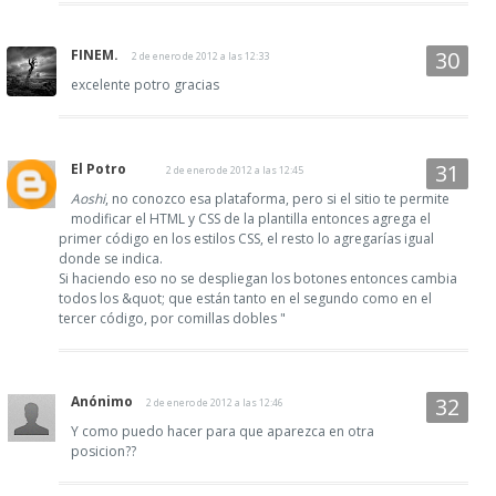
FINEM.
2 de enero de 2012 a las 12:33
excelente potro gracias
El Potro
2 de enero de 2012 a las 12:45
Aoshi
, no conozco esa plataforma, pero si el sitio te permite
modificar el HTML y CSS de la plantilla entonces agrega el
primer código en los estilos CSS, el resto lo agregarías igual
donde se indica.
Si haciendo eso no se despliegan los botones entonces cambia
todos los &quot; que están tanto en el segundo como en el
tercer código, por comillas dobles "
Anónimo
2 de enero de 2012 a las 12:46
Y como puedo hacer para que aparezca en otra
posicion??