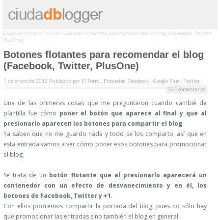
Estás en
Inicio
»
Twitter
»
Botones flotantes para recomendar el blog (Facebook, Twitter,
PlusOne)
Botones flotantes para recomendar el blog
(Facebook, Twitter, PlusOne)
1 de enero de 2012
Publicado por
El Potro ,
Etiquetas:
Facebook
,
Google Plus
,
Twitter
,
564 comentarios
Una de las primeras cosas que me preguntaron cuando cambié de
plantilla fue cómo
poner el botón que aparece al final y que al
presionarlo aparecen los botones para compartir el blog
.
Ya saben que no me guardo nada y todo se los comparto, así que en
esta entrada vamos a ver cómo poner esos botones para promocionar
el blog.
Se trata de un
botón flotante que al presionarlo aparecerá un
contenedor con un efecto de desvanecimiento y en él, los
botones de Facebook, Twitter y +1
.
Con ellos podremos compartir la portada del blog, pues no sólo hay
que promocionar las entradas sino también el blog en general.