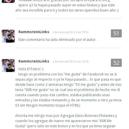
spero q t la hayas pasado super en estas fiestas y que este
año sea increíble para ti y todos tus seres queridos buen año.:)
RammsteinLinks
2 de enero de 2012 a las 19:14
Este comentario ha sido eliminado por el autor.
RammsteinLinks
2 de enero de 2012 a las 19:18
Hola El Potro! :)
tengo un problema con los "me gusta" de Facebook no se si
sepas algo al respecto o ya te haya pasado... lo que pasa es que
desde hace como 2 semanas tengo "53 me gusta" y antes de eso
tenia "608 me gusta" no se cual sea el problema de hecho me di
cuenta cuando paso ese cambio, estaba publicando unas
entradas y las estaba revisando y de un momento a otro ya tenia
53 (en Ningun momento toque el HTML)
Ahorita me intrigo mas por Agregue Estos Botones Flotantes y
cuando los agregue de nuevo me aparecieron mis "608 Me
Gusta" (pero solo en este boton y en los que ya tenia seguian