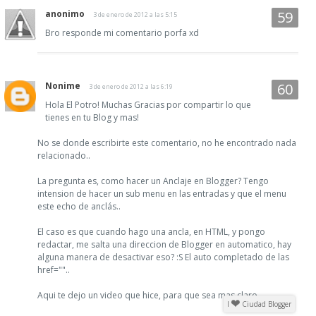
anonimo
3 de enero de 2012 a las 5:15
Bro responde mi comentario porfa xd
Nonime
3 de enero de 2012 a las 6:19
Hola El Potro! Muchas Gracias por compartir lo que
tienes en tu Blog y mas!
No se donde escribirte este comentario, no he encontrado nada
relacionado..
La pregunta es, como hacer un Anclaje en Blogger? Tengo
intension de hacer un sub menu en las entradas y que el menu
este echo de anclás..
El caso es que cuando hago una ancla, en HTML, y pongo
redactar, me salta una direccion de Blogger en automatico, hay
alguna manera de desactivar eso? :S El auto completado de las
href=""..
Aqui te dejo un video que hice, para que sea mas claro..
I
Ciudad Blogger