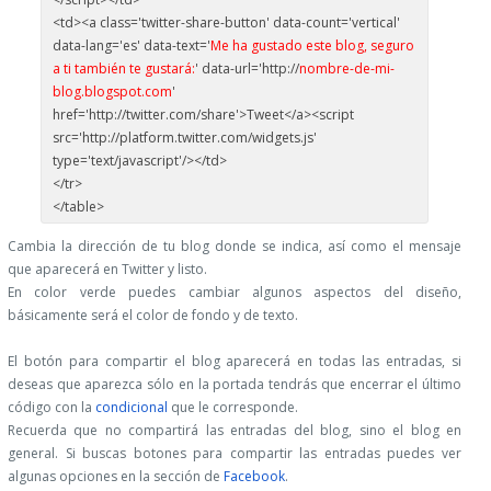
<td><a class='twitter-share-button' data-count='vertical'
data-lang='es' data-text='
Me ha gustado este blog, seguro
a ti también te gustará:
' data-url='http://
nombre-de-mi-
blog.blogspot.com
'
href='http://twitter.com/share'>Tweet</a><script
src='http://platform.twitter.com/widgets.js'
type='text/javascript'/></td>
</tr>
</table>
Cambia la dirección de tu blog donde se indica, así como el mensaje
que aparecerá en Twitter y listo.
En color verde puedes cambiar algunos aspectos del diseño,
básicamente será el color de fondo y de texto.
El botón para compartir el blog aparecerá en todas las entradas, si
deseas que aparezca sólo en la portada tendrás que encerrar el último
código con la
condicional
que le corresponde.
Recuerda que no compartirá las entradas del blog, sino el blog en
general. Si buscas botones para compartir las entradas puedes ver
algunas opciones en la sección de
Facebook
.