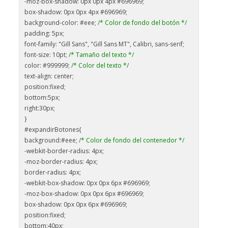
-moz-box-shadow: 0px 0px 4px #696969;
box-shadow: 0px 0px 4px #696969;
background-color: #eee;
/* Color de fondo del botón */
padding: 5px;
font-family: "Gill Sans", "Gill Sans MT", Calibri, sans-serif;
font-size: 10pt;
/* Tamaño del texto */
color: #999999;
/* Color del texto */
text-align: center;
position:fixed;
bottom:5px;
right:30px;
}
#expandirBotones{
background:#eee;
/* Color de fondo del contenedor */
-webkit-border-radius: 4px;
-moz-border-radius: 4px;
border-radius: 4px;
-webkit-box-shadow: 0px 0px 6px #696969;
-moz-box-shadow: 0px 0px 6px #696969;
box-shadow: 0px 0px 6px #696969;
position:fixed;
bottom:40px;