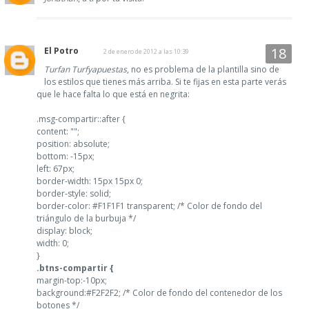
El Potro
2 de enero de 2012 a las 10:39
Turfan Turfyapuestas
, no es problema de la plantilla sino de
los estilos que tienes más arriba. Si te fijas en esta parte verás
que le hace falta lo que está en negrita:
.msg-compartir::after {
content: "";
position: absolute;
bottom: -15px;
left: 67px;
border-width: 15px 15px 0;
border-style: solid;
border-color: #F1F1F1 transparent; /* Color de fondo del
triángulo de la burbuja */
display: block;
width: 0;
}
.btns-compartir {
margin-top:-10px;
background:#F2F2F2; /* Color de fondo del contenedor de los
botones */