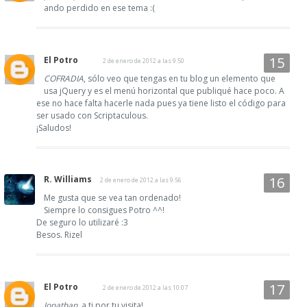
ando perdido en ese tema :(
El Potro
2 de enero de 2012 a las 9:50
COFRADIA
, sólo veo que tengas en tu blog un elemento que
usa jQuery y es el menú horizontal que publiqué hace poco. A
ese no hace falta hacerle nada pues ya tiene listo el código para
ser usado con Scriptaculous.
¡Saludos!
R. Williams
2 de enero de 2012 a las 9:56
Me gusta que se vea tan ordenado!
Siempre lo consigues Potro ^^!
De seguro lo utilizaré :3
Besos. Rizel
El Potro
2 de enero de 2012 a las 10:07
Jonathan
, a ti por tu visita!