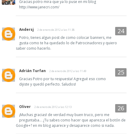
Gracias potro mira que ya lo puse en mi blog
http://www.janecri.com/
Andersj
2 de enero de 2012 a las 11:38
Potro, tienes algun post de como colocar banners, me
gusta como te ha quedado lo de Patrocinadores y quiero
saber como hacerlo.
Adrián Turfan
2 de enero de 2012 a las 11:49
Gracias Potro por tu respuesta! Agregué eso como
dijiste y quedó perfecto. Saludos!
Oliver
2 de enero de 2012 a las 12:13
¡Muchas gracias! de verdad muy buen truco, pero me
preguntaba... ¿Tu sabes como hacer que aparezca el botón de
Google+? en mi blog aparece y desaparece como si nada.