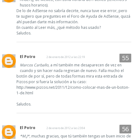
husos horarios).
De lo de AdSense no sabría decirte, nunca tuve ese error, pero
te sugiero que preguntes en el Foro de Ayuda de AdSense, quizá
ahí puedan darte más información.
En cuanto al Leer más, ¿qué método has usado?
Saludos.
El Potro
2 de enero de 2012 a las 22:19
Marcos Carballo
, a mí también me desaparecen de vez en
cuando y sin hacer nada regresan de nuevo. Falla mucho el
botón de por sí, pero de todas formas mira esta entrada de
Pizcos por si fuera la solución a tu caso:
http://www.pizcos.net/2011/12/como-colocar-mas-de-un-boton-
1-de.html
Saludos.
El Potro
2 de enero de 2012 a las 23:04
*M.J*
, muchas gracias, que tú también tengas un buen inicio de