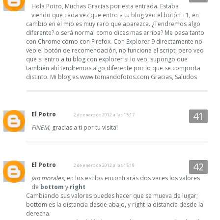
Hola Potro, Muchas Gracias por esta entrada. Estaba
viendo que cada vez que entro a tu blog veo el botón +1, en
cambio en el mio es muy raro que aparezca. ¿Tendremos algo
diferente? o será normal como dices mas arriba? Me pasa tanto
con Chrome como con Firefox. Con Explorer 9 directamente no
veo el botón de recomendación, no funciona el script, pero veo
que si entro a tu blog con explorer si lo veo, supongo que
también ahí tendremos algo diferente por lo que se comporta
distinto. Mi blog es www.tomandofotos.com Gracias, Saludos
El Potro
2 de enero de 2012 a las 15:17
FINEM
, gracias a ti por tu visita!
El Potro
2 de enero de 2012 a las 15:19
Jan morales
, en los estilos encontrarás dos veces los valores
de
bottom
y
right
Cambiando sus valores puedes hacer que se mueva de lugar;
bottom es la distancia desde abajo, y right la distancia desde la
derecha.