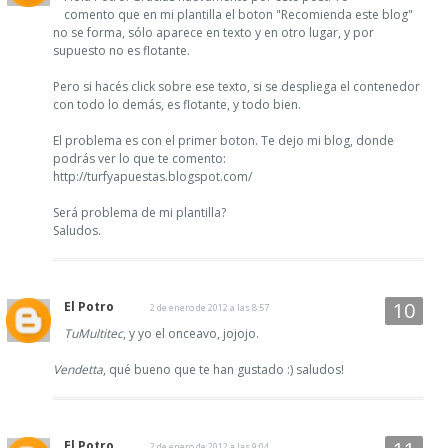
comento que en mi plantilla el boton "Recomienda este blog"
no se forma, sólo aparece en texto y en otro lugar, y por
supuesto no es flotante.
Pero si hacés click sobre ese texto, si se despliega el contenedor
con todo lo demás, es flotante, y todo bien.
El problema es con el primer boton. Te dejo mi blog, donde
podrás ver lo que te comento:
http://turfyapuestas.blogspot.com/
Será problema de mi plantilla?
Saludos.
El Potro
2 de enero de 2012 a las 8:57
TuMultitec
, y yo el onceavo, jojojo.
Vendetta
, qué bueno que te han gustado :) saludos!
El Potro
2 de enero de 2012 a las 9:04