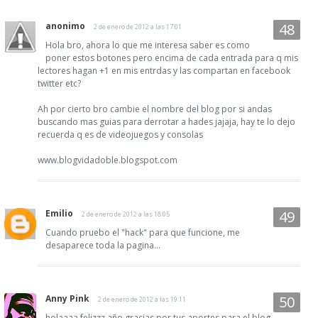
anonimo
2 de enero de 2012 a las 17:01
Hola bro, ahora lo que me interesa saber es como
poner estos botones pero encima de cada entrada para q mis
lectores hagan +1 en mis entrdas y las compartan en facebook
twitter etc?
Ah por cierto bro cambie el nombre del blog por si andas
buscando mas guias para derrotar a hades jajaja, hay te lo dejo
recuerda q es de videojuegos y consolas
www.blogvidadoble.blogspot.com
Emilio
2 de enero de 2012 a las 18:05
Cuando pruebo el "hack" para que funcione, me
desaparece toda la pagina...
Anny Pink
2 de enero de 2012 a las 19:11
holaaaa felizzz año gracias por tus aportes para el blog