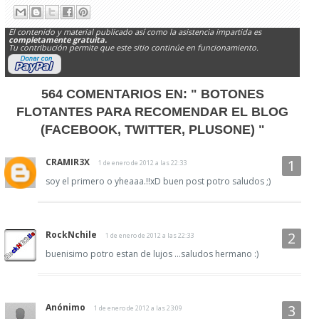
El contenido y material publicado así como la asistencia impartida es
completamente gratuita.
Tu contribución permite que este sitio continúe en funcionamiento.
564 COMENTARIOS EN:
" BOTONES
FLOTANTES PARA RECOMENDAR EL BLOG
(FACEBOOK, TWITTER, PLUSONE) "
CRAMIR3X
1 de enero de 2012 a las 22:33
soy el primero o yheaaa.!!xD buen post potro saludos ;)
RockNchile
1 de enero de 2012 a las 22:33
buenisimo potro estan de lujos ...saludos hermano :)
Anónimo
1 de enero de 2012 a las 23:09