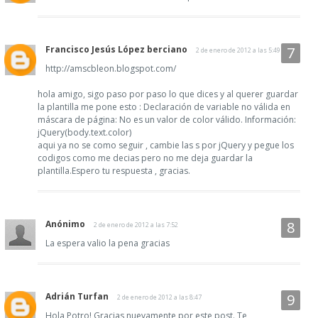
Francisco Jesús López berciano
2 de enero de 2012 a las 5:49
http://amscbleon.blogspot.com/
hola amigo, sigo paso por paso lo que dices y al querer guardar
la plantilla me pone esto : Declaración de variable no válida en
máscara de página: No es un valor de color válido. Información:
jQuery(body.text.color)
aqui ya no se como seguir , cambie las s por jQuery y pegue los
codigos como me decias pero no me deja guardar la
plantilla.Espero tu respuesta , gracias.
Anónimo
2 de enero de 2012 a las 7:52
La espera valio la pena gracias
Adrián Turfan
2 de enero de 2012 a las 8:47
Hola Potro! Gracias nuevamente por este post. Te