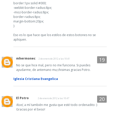
border:1px solid #000;
-webkit-border-radius:8px;
-moz-border-radius:8px;
border-radius:8px;
margin-bottom:20px;
}
Eso es lo que hace que los estilos de estos botones no se
apliquen.
mhermonec
2 de enero de 2012 a las 10:41
No se que hice mal, pero no me funciona. Si puedes
ayudarme, de antemano mu;chisimas gracias Potro.
Iglesia Cristiana Evangelica
El Potro
2 de enero de 2012 a las 10:47
Rizel
, a mí también me gusta que esté todo ordenadito :)
Gracias por el beso!