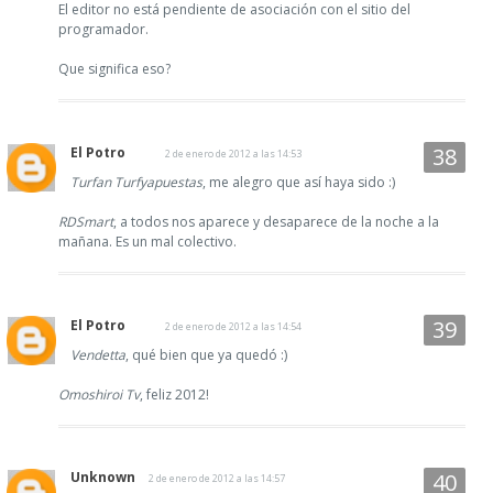
El editor no está pendiente de asociación con el sitio del
programador.
Que significa eso?
El Potro
2 de enero de 2012 a las 14:53
Turfan Turfyapuestas
, me alegro que así haya sido :)
RDSmart
, a todos nos aparece y desaparece de la noche a la
mañana. Es un mal colectivo.
El Potro
2 de enero de 2012 a las 14:54
Vendetta
, qué bien que ya quedó :)
Omoshiroi Tv
, feliz 2012!
Unknown
2 de enero de 2012 a las 14:57