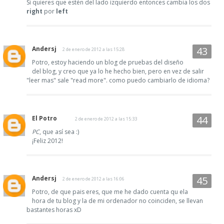
Si quieres que estén del lado izquierdo entonces cambia los dos
right
por
left
Andersj
2 de enero de 2012 a las 15:28
Potro, estoy haciendo un blog de pruebas del diseño
del blog, y creo que ya lo he hecho bien, pero en vez de salir
"leer mas" sale "read more". como puedo cambiarlo de idioma?
El Potro
2 de enero de 2012 a las 15:33
PC
, que así sea :)
¡Feliz 2012!
Andersj
2 de enero de 2012 a las 16:06
Potro, de que pais eres, que me he dado cuenta qu ela
hora de tu blog y la de mi ordenador no coinciden, se llevan
bastantes horas xD