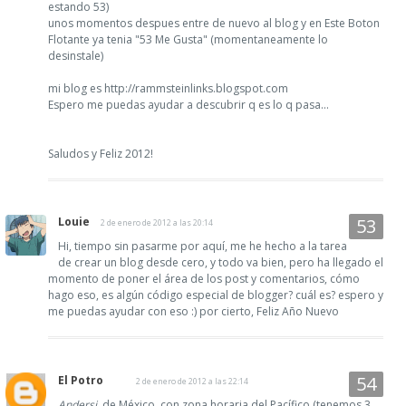
estando 53)
unos momentos despues entre de nuevo al blog y en Este Boton
Flotante ya tenia "53 Me Gusta" (momentaneamente lo
desinstale)
mi blog es http://rammsteinlinks.blogspot.com
Espero me puedas ayudar a descubrir q es lo q pasa...
Saludos y Feliz 2012!
Louie
2 de enero de 2012 a las 20:14
Hi, tiempo sin pasarme por aquí, me he hecho a la tarea
de crear un blog desde cero, y todo va bien, pero ha llegado el
momento de poner el área de los post y comentarios, cómo
hago eso, es algún código especial de blogger? cuál es? espero y
me puedas ayudar con eso :) por cierto, Feliz Año Nuevo
El Potro
2 de enero de 2012 a las 22:14
Andersj
, de México, con zona horaria del Pacífico (tenemos 3