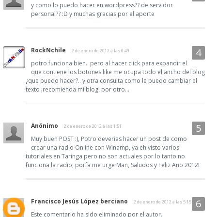
y como lo puedo hacer en wordpress?? de servidor
personal?? :D y muchas gracias por el aporte
RockNchile
2 de enero de 2012 a las 0:49
potro funciona bien.. pero al hacer click para expandir el
que contiene los botones like me ocupa todo el ancho del blog
¿que puedo hacer?.. y otra consulta como le puedo cambiar el
texto ¡recomienda mi blog! por otro...
Anónimo
2 de enero de 2012 a las 1:51
Muy buen POST :), Potro deverias hacer un post de como
crear una radio Online con Winamp, ya eh visto varios
tutoriales en Taringa pero no son actuales por lo tanto no
funciona la radio, porfa me urge Man, Saludos y Feliz Año 2012!
Francisco Jesús López berciano
2 de enero de 2012 a las 5:15
Este comentario ha sido eliminado por el autor.