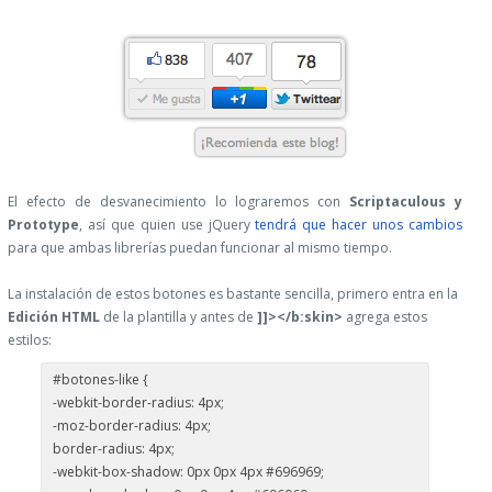
El efecto de desvanecimiento lo lograremos con
Scriptaculous y
Prototype
, así que quien use jQuery
tendrá que hacer unos cambios
para que ambas librerías puedan funcionar al mismo tiempo.
La instalación de estos botones es bastante sencilla, primero entra en la
Edición HTML
de la plantilla y antes de
]]></b:skin>
agrega estos
estilos:
#botones-like {
-webkit-border-radius: 4px;
-moz-border-radius: 4px;
border-radius: 4px;
-webkit-box-shadow: 0px 0px 4px #696969;