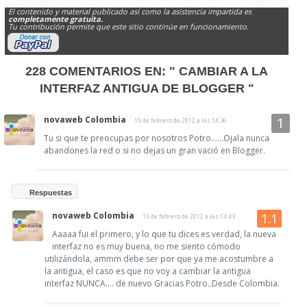
El contenido y material publicado así como la asistencia impartida es
completamente gratuita.
Tu contribución permite que este sitio continúe en funcionamiento.
228 COMENTARIOS EN:
" CAMBIAR A LA
INTERFAZ ANTIGUA DE BLOGGER "
novaweb Colombia
15 de febrero de 2012 a las 14:36
Tu si que te preocupas por nosotros Potro......Ojala nunca
abandones la red o si no dejas un gran vació en Blogger.
Respuestas
novaweb Colombia
15 de febrero de 2012 a las 14:43
Aaaaa fui el primero, y lo que tu dices es verdad, la nueva
interfaz no es muy buena, no me siento cómodo
utilizándola, ammm debe ser por que ya me acostumbre a
la antigua, el caso es que no voy a cambiar la antigua
interfaz NUNCA.... de nuevo Gracias Potro..Desde Colombia.