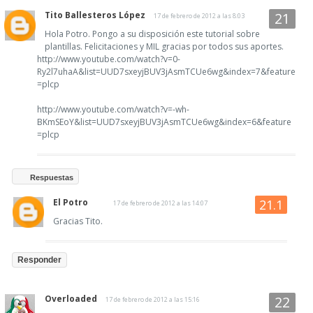
Tito Ballesteros López
17 de febrero de 2012 a las 8:03
Hola Potro. Pongo a su disposición este tutorial sobre
plantillas. Felicitaciones y MIL gracias por todos sus aportes.
http://www.youtube.com/watch?v=0-
Ry2l7uhaA&list=UUD7sxeyjBUV3jAsmTCUe6wg&index=7&feature
=plcp
http://www.youtube.com/watch?v=-wh-
BKmSEoY&list=UUD7sxeyjBUV3jAsmTCUe6wg&index=6&feature
=plcp
Respuestas
El Potro
17 de febrero de 2012 a las 14:07
Gracias Tito.
Responder
Overloaded
17 de febrero de 2012 a las 15:16