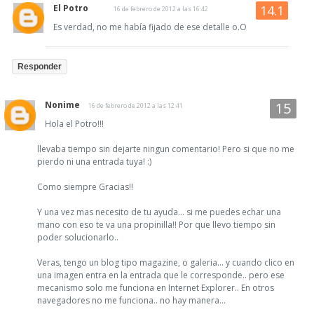
El Potro
16 de febrero de 2012 a las 16:42
Es verdad, no me había fijado de ese detalle o.O
Responder
Nonime
16 de febrero de 2012 a las 12:41
Hola el Potro!!!
llevaba tiempo sin dejarte ningun comentario! Pero si que no me
pierdo ni una entrada tuya! :)
Como siempre Gracias!!
Y una vez mas necesito de tu ayuda... si me puedes echar una
mano con eso te va una propinilla!! Por que llevo tiempo sin
poder solucionarlo..
Veras, tengo un blog tipo magazine, o galeria... y cuando clico en
una imagen entra en la entrada que le corresponde.. pero ese
mecanismo solo me funciona en Internet Explorer.. En otros
navegadores no me funciona.. no hay manera...