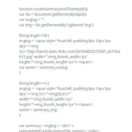
function createSummaryAndThumb(pID){
var div = document.getElementById(pID);
var imgtag = "";
var img = div.getElementsByTagName("img");
if(img.length<=0) {
imgtag = '<span style="float:left; padding:0px 10px 5px
0px;"><img
src="http://farm3.static.flickr.com/2676/4053275587_d21ffaa
b15.jpg" width="'+img_thumb_width+'px"
height="'+img_thumb_height+'px"/></span>';
var summ = summary_noimg;
}
if(img.length>=1) {
imgtag = '<span style="float:left; padding:0px 10px 5px
0px;"><img src="'+img[0].src+'"
width="'+img_thumb_width+'px"
height="'+img_thumb_height+'px"/></span>';
summ = summary_img;
}
var summary = imgtag + '<div>' +
removeHtmlTag(div.innerHTML,summ) + '</div>';