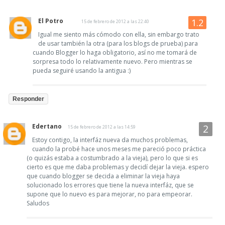
El Potro
15 de febrero de 2012 a las 22:40
Igual me siento más cómodo con ella, sin embargo trato
de usar también la otra (para los blogs de prueba) para
cuando Blogger lo haga obligatorio, así no me tomará de
sorpresa todo lo relativamente nuevo. Pero mientras se
pueda seguiré usando la antigua :)
Responder
Edertano
15 de febrero de 2012 a las 14:59
Estoy contigo, la interfáz nueva da muchos problemas,
cuando la probé hace unos meses me pareció poco práctica
(o quizás estaba a costumbrado a la vieja), pero lo que si es
cierto es que me daba problemas y decidí dejar la vieja. espero
que cuando blogger se decida a eliminar la vieja haya
solucionado los errores que tiene la nueva interfáz, que se
supone que lo nuevo es para mejorar, no para empeorar.
Saludos