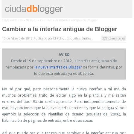
Estás en
Inicio
»
Básicos
»
Cambiar a la interfaz antigua de Blogger
Cambiar a la interfaz antigua de Blogger
15 de febrero de 2012
Publicado por
El Potro ,
Etiquetas:
Básicos
,
228 comentarios
AVISO
Desde el 19 de septiembre de 2012, la interfaz antigua ha sido
remplazada por
la nueva interfaz de Blogger
de forma definitva, por
lo que esta entrada ya es obsoleta.
No sé por qué, pero personalmente la nueva interfaz a mí me da
muchos problemas, trato de editar algo en la plantilla y me saltan
errores del tipo
BX
sin razón aparente. Pero independientemente de
eso, hay opciones que la nueva interfaz no tiene y que la antigua sí, por
ejemplo la selección de Plantillas de diseño (aquellas del 2006), la
habilitación de páginas de entrada, entre otras cosas.
Así que puede ser que tengas que cambiar a la interfaz antigua por