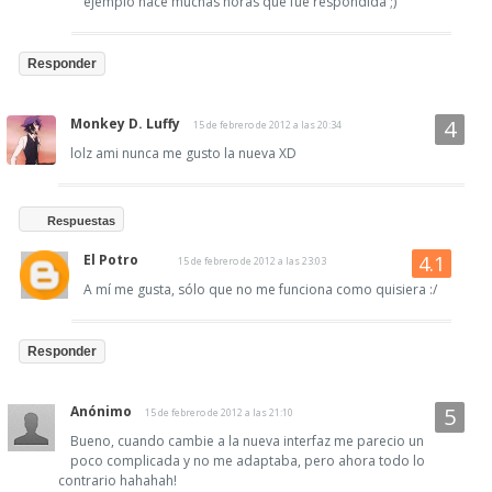
ejemplo hace muchas horas que fue respondida ;)
Responder
Monkey D. Luffy
15 de febrero de 2012 a las 20:34
lolz ami nunca me gusto la nueva XD
Respuestas
El Potro
15 de febrero de 2012 a las 23:03
A mí me gusta, sólo que no me funciona como quisiera :/
Responder
Anónimo
15 de febrero de 2012 a las 21:10
Bueno, cuando cambie a la nueva interfaz me parecio un
poco complicada y no me adaptaba, pero ahora todo lo
contrario hahahah!