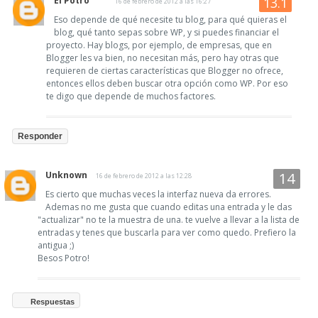
El Potro
16 de febrero de 2012 a las 16:27
Eso depende de qué necesite tu blog, para qué quieras el
blog, qué tanto sepas sobre WP, y si puedes financiar el
proyecto. Hay blogs, por ejemplo, de empresas, que en
Blogger les va bien, no necesitan más, pero hay otras que
requieren de ciertas características que Blogger no ofrece,
entonces ellos deben buscar otra opción como WP. Por eso
te digo que depende de muchos factores.
Responder
Unknown
16 de febrero de 2012 a las 12:28
Es cierto que muchas veces la interfaz nueva da errores.
Ademas no me gusta que cuando editas una entrada y le das
"actualizar" no te la muestra de una. te vuelve a llevar a la lista de
entradas y tenes que buscarla para ver como quedo. Prefiero la
antigua ;)
Besos Potro!
Respuestas