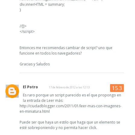
div.innerHTML = summary;
}
//]]>
</script>
Entonces me recomiendas cambiar de script? uno que
funcione en todos los navegadores?
Gracias y Saludos
El Potro
17 de febrero de 2012 a las 12:13
Es raro porque un script parecido es el que propongo en
la entrada de Leer más:
http://ciudadblogger.com/2011/01/leer-mas-con-imagenes-
en-miniatura.html
Puede ser que haya un estilo que haga que un elemento se
esté sobreponiendo y no permita hacer click.