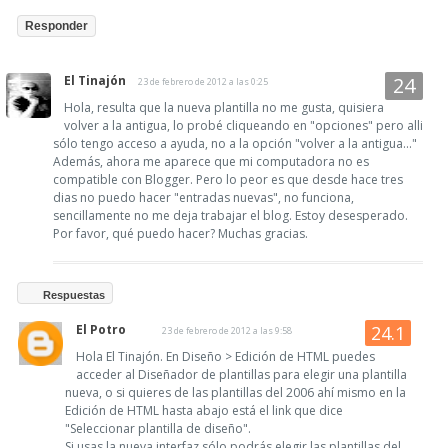
Responder
El Tinajón
23 de febrero de 2012 a las 0:25
Hola, resulta que la nueva plantilla no me gusta, quisiera
volver a la antigua, lo probé cliqueando en "opciones" pero alli
sólo tengo acceso a ayuda, no a la opción "volver a la antigua..."
Además, ahora me aparece que mi computadora no es
compatible con Blogger. Pero lo peor es que desde hace tres
dias no puedo hacer "entradas nuevas", no funciona,
sencillamente no me deja trabajar el blog. Estoy desesperado.
Por favor, qué puedo hacer? Muchas gracias.
Respuestas
El Potro
23 de febrero de 2012 a las 9:58
Hola El Tinajón. En Diseño > Edición de HTML puedes
acceder al Diseñador de plantillas para elegir una plantilla
nueva, o si quieres de las plantillas del 2006 ahí mismo en la
Edición de HTML hasta abajo está el link que dice
"Seleccionar plantilla de diseño".
Si usas la nueva interfaz sólo podrás elegir las plantillas del