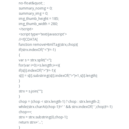
no-float&quot; ;
summary_noimg = 0;
summary_img = 0;
img_thumb_height = 185;
img_thumb_width = 280;
</script>
<script type='text/javascript'>
//<![CDATA[
function removeHtmlTag(strx,chop){
if(strx.indexOf("<")!=-1)
{
var s = strx.split("<");
for(var i=0;i<s.length;i++){
if(s[i].indexOf(">")!=-1){
s[i] = s[i].substring(s[i].indexOf(">")+1,s[i].length);
}
}
strx = s.join("");
}
chop = (chop < strx.length-1) ? chop : strx.length-2;
while(strx.charAt(chop-1)!=' ' && strx.indexOf(' ',chop)!=-1)
chop++;
strx = strx.substring(0,chop-1);
return strx+'...';
}