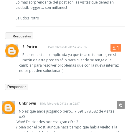
Lo mas sorprendente del post son las visitas que tienes en
ciudadblogger ... son millones!
Saludos Potro
Respuestas
El Potro
15 de febrero de 2012 a las 23:12
Pues no es tan complicada ya que te acostumbras, en sí la
razón de este post es sólo para cuando se tenga que
cambiar para resolver problemas que con la nueva interfaz
no se pueden solucionar :)
Responder
Unknown
15 de febrero de 2012 a las 22:07
No es que ande juzgando pero... 7,891,378,582 de visitas
o.O
¡Wao! Felicidades por esa gran cifra:3
Y bien por el post, aunque hace tiempo que había vuelto a la