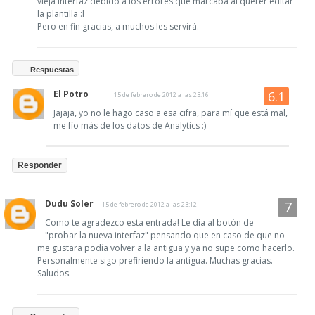
vieja interfaz debido a los errores que marcaba al querer editar
la plantilla :l
Pero en fin gracias, a muchos les servirá.
Respuestas
El Potro
15 de febrero de 2012 a las 23:16
Jajaja, yo no le hago caso a esa cifra, para mí que está mal,
me fío más de los datos de Analytics :)
Responder
Dudu Soler
15 de febrero de 2012 a las 23:12
Como te agradezco esta entrada! Le día al botón de
"probar la nueva interfaz" pensando que en caso de que no
me gustara podía volver a la antigua y ya no supe como hacerlo.
Personalmente sigo prefiriendo la antigua. Muchas gracias.
Saludos.