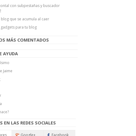
ontal con subpestañas y buscador
2
l blog que se acumula al caer
 gadgets para tu blog
LOS MÁS COMENTADOS
E AYUDA
ísimo
de Jaime
g
r
a
hace?
S EN LAS REDES SOCIALES
ores
Google+
Facebook