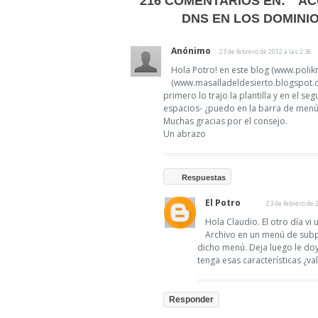
216 COMENTARIOS EN:
" A
DNS EN LOS DOMINI
Anónimo
23 de febrero de 2012 a las 2:36
Hola Potro! en este blog (www.polik
(www.masalladeldesierto.blogspot.c
primero lo trajo la plantilla y en el se
espacios- ¿puedo en la barra de menú 
Muchas gracias por el consejo.
Un abrazo
Respuestas
El Potro
23 de febrero de 
Hola Claudio. El otro día vi
Archivo en un menú de subp
dicho menú. Deja luego le doy
tenga esas características ¿vale
Responder