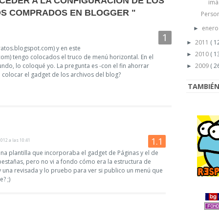
CCEDER A LA CONFIGURACIÓN DE LOS
imá
OS COMPRADOS EN BLOGGER "
Person
ener
►
2011
( 1
►
ratos.blogspot.com) y en este
2010
( 1
►
om) tengo colocados el truco de menú horizontal. En el
gundo, lo coloqué yo. La pregunta es -con el fin ahorrar
2009
( 2
►
colocar el gadget de los archivos del blog?
TAMBIÉN 
2012 a las 10:41
 una plantilla que incorporaba el gadget de Páginas y el de
estañas, pero no vi a fondo cómo era la estructura de
 una revisada y lo pruebo para ver si publico un menú que
? ;)