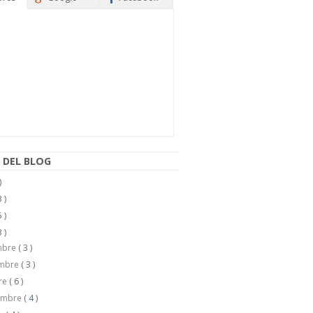
 DEL BLOG
)
 )
 )
 )
mbre
( 3 )
embre
( 3 )
re
( 6 )
embre
( 4 )