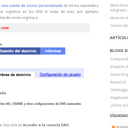
Menú horiz
r una cuenta de correo personalizada
de forma automática
integrado 
ar registros en los DNS ni nada de eso), por ejemplo
enta de correo ingresa a
Nieve en e
Cientos de
o.com
ARTÍCU
io
.
BLOGS D
Compartid
El balcón 
Gema blo
KsesoCSS
Oloblogge
zada
.
Vagabundi
¿Cómo se 
SÍGUENO
. Haz click en
Acceder a la consola DNS
.
Seguid