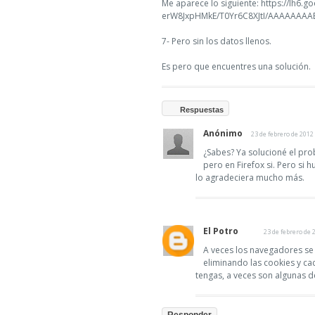
Me aparece lo siguiente: https://lh6.
erW8JxpHMkE/T0Yr6C8XJtI/AAAAAAAAB
7- Pero sin los datos llenos.
Es pero que encuentres una solución.
Respuestas
Anónimo
23 de febrero de 2012 
¿Sabes? Ya solucioné el pr
pero en Firefox si. Pero si
lo agradeciera mucho más.
El Potro
23 de febrero de 
A veces los navegadores se 
eliminando las cookies y ca
tengas, a veces son algunas d
Responder