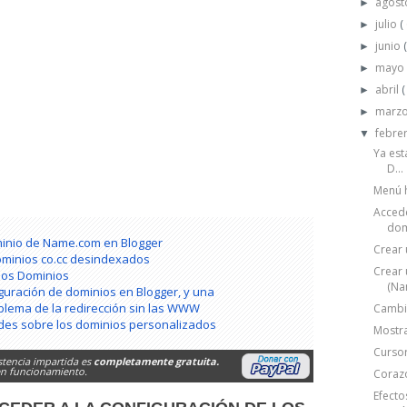
agos
►
julio
(
►
junio
►
may
►
abril
(
►
marz
►
febre
▼
Ya est
D...
Menú h
Accede
dom
minio de Name.com en Blogger
Crear
ominios co.cc desindexados
Crear 
los Dominios
(Na
guración de dominios en Blogger, y una
oblema de la redirección sin las WWW
Cambia
ades sobre los dominios personalizados
Mostra
Curso
stencia impartida es
completamente gratuita.
 en funcionamiento.
Corazo
Efecto