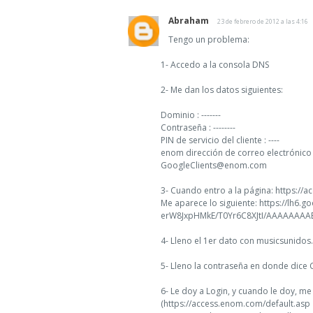
Abraham
23 de febrero de 2012 a las 4:16
Tengo un problema:
1- Accedo a la consola DNS
2- Me dan los datos siguientes:
Dominio : -------
Contraseña : --------
PIN de servicio del cliente : ----
enom dirección de correo electrónico d
GoogleClients@enom.com
3- Cuando entro a la página: https://
Me aparece lo siguiente: https://lh6.
erW8JxpHMkE/T0Yr6C8XJtI/AAAAAAAA
4- Lleno el 1er dato con musicsunidos
5- Lleno la contraseña en donde dice 
6- Le doy a Login, y cuando le doy, m
(https://access.enom.com/default.asp