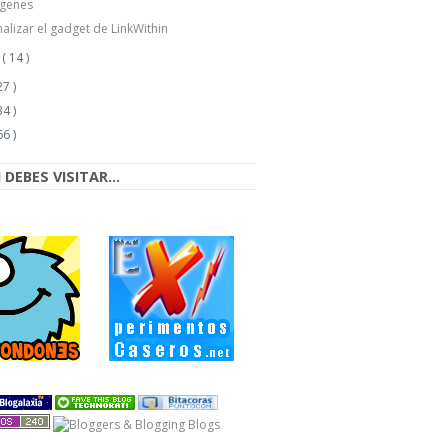
genes
alizar el gadget de LinkWithin
o
( 14 )
27 )
34 )
66 )
DEBES VISITAR...