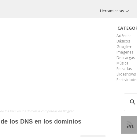
Herramientas
CATEGOR
AdSense
Básicos
Google+
Imágenes
Descargas
Música
Entradas
Slideshows
Festividade
n de los DNS en los dominios comprados en Blogger
 de los DNS en los dominios