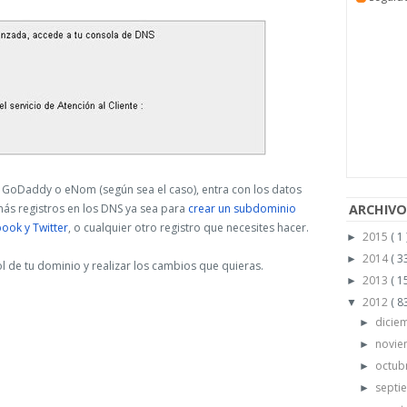
e GoDaddy o eNom (según sea el caso), entra con los datos
más registros en los DNS ya sea para
crear un subdominio
ARCHIVO
ook y Twitter
, o cualquier otro registro que necesites hacer.
2015
( 1 
►
2014
( 33
►
ol de tu dominio y realizar los cambios que quieras.
2013
( 15
►
2012
( 83
▼
dicie
►
novi
►
octub
►
septi
►