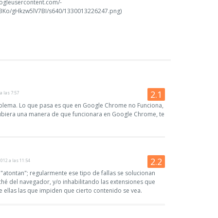
googleusercontent.com/-
Ko/gHkzw5lV7BI/s640/1330013226247.png)
a las 7:57
oblema. Lo que pasa es que en Google Chrome no Funciona,
 hubiera una manera de que funcionara en Google Chrome, te
2012 a las 11:54
"atontan"; regularmente ese tipo de fallas se solucionan
ché del navegador, y/o inhabilitando las extensiones que
e ellas las que impiden que cierto contenido se vea.