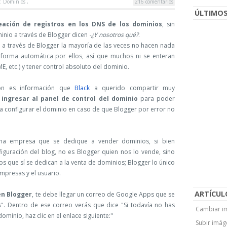
s:
Dominios
,
216 comentarios
ÚLTIMOS
eación de registros en los DNS de los dominios
, sin
nio a través de Blogger dicen
-¿Y nosotros qué?
.
a través de Blogger la mayoría de las veces no hacen nada
 forma automática por ellos, así que muchos ni se enteran
, etc.) y tener control absoluto del dominio.
ión es información que
Black
a querido compartir muy
ingresar al panel de control del dominio
para poder
ra configurar el dominio en caso de que Blogger por error no
na empresa que se dedique a vender dominios, si bien
uración del blog, no es Blogger quien nos lo vende, sino
os que sí se dedican a la venta de dominios; Blogger lo único
empresas y el usuario.
ARTÍCUL
en Blogger
, te debe llegar un correo de Google Apps que se
s". Dentro de ese correo verás que dice "Si todavía no has
Cambiar im
minio, haz clic en el enlace siguiente:"
Subir imág