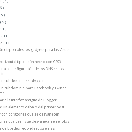
to
( 4 )
 6 )
( 5 )
o
( 5 )
 11 )
o
( 11 )
ro
( 11 )
án disponibles los gadgets para las Vistas
orizontal tipo listón hecho con CSS3
r a la configuración de los DNS en los
in...
 un subdominio en Blogger
un subdominio para Facebook y Twitter
me....
r a la interfaz antigua de Blogger
r un elemento debajo del primer post
r con corazones que se desvanecen
nes que caen y se desvanecen en el blog
s de bordes redondeados en las