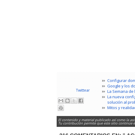
Configurar do
Google y los d
Twittear
La Semana de 
La nueva confi
solución al pr
Mitos y realid
El contenido y material publicado así como la asi
Tu contribución permite que este sitio continúe