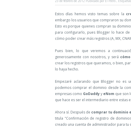
23 de febrero de 2012
Publicado por
El Potro ,
Etiqueta
Estos días hemos visto temas sobre la
cr
embargo los usuarios que compraron su domi
Esto es porque quienes compran su dominio 
para configurarlo, pues Blogger lo hace de
cómo poder crear más registros (A, MX, CNAME
Pues bien, lo que veremos a continuac
generosamente con nosotros, y será
cómo 
crear los registros que queramos, o bien, pa
lo haya hecho.
Empezaré aclarando que Blogger no es u
podemos comprar el dominio desde la config
empresas como
GoDaddy
y
eNom
que son l
que hace es ser el intermediario entre estas 
Ahora sí. Después de
comprar tu dominio 
titula "Confirmación de registro de dominio
creado una cuenta de administrador para tu do