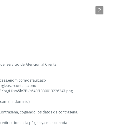
el servicio de Atención al Cliente :
access.enom.com/default.asp
googleusercontent.com/-
BKo/gHkzw5lV7BI/s640/1330013226247.png
.com (mi dominio)
Contraseña, cogiendo los datos de contraseña.
e redirecciona a la página ya mencionada