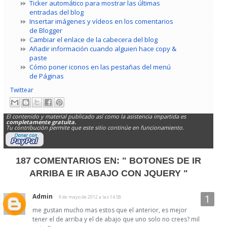
Ticker automático para mostrar las últimas
entradas del blog
Insertar imágenes y vídeos en los comentarios
de Blogger
Cambiar el enlace de la cabecera del blog
Añadir información cuando alguien hace copy &
paste
Cómo poner iconos en las pestañas del menú
de Páginas
Twittear
El contenido y material publicado así como la asistencia impartida es
completamente gratuita.
Tu contribución permite que este sitio continúe en funcionamiento.
187 COMENTARIOS EN:
" BOTONES DE IR
ARRIBA E IR ABAJO CON JQUERY "
Admin
9 de mayo de 2012 a las 14:58
me gustan mucho mas estos que el anterior, es mejor
tener el de arriba y el de abajo que uno solo no crees? mil