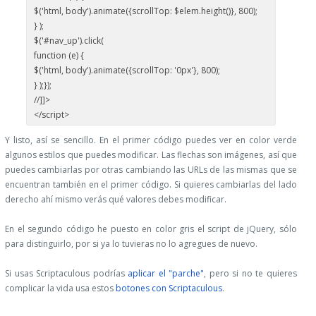
$('html, body').animate({scrollTop: $elem.height()}, 800);
} );
$('#nav_up').click(
function (e) {
$('html, body').animate({scrollTop: '0px'}, 800);
} );});
//]]>
</script>
Y listo, así se sencillo. En el primer código puedes ver en color verde
algunos estilos que puedes modificar. Las flechas son imágenes, así que
puedes cambiarlas por otras cambiando las URLs de las mismas que se
encuentran también en el primer código. Si quieres cambiarlas del lado
derecho ahí mismo verás qué valores debes modificar.
En el segundo código he puesto en color gris el script de jQuery, sólo
para distinguirlo, por si ya lo tuvieras no lo agregues de nuevo.
Si usas Scriptaculous podrías
aplicar el "parche"
, pero si no te quieres
complicar la vida usa estos
botones con Scriptaculous
.