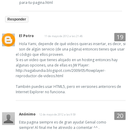
para-tu-pagina.html
Responder
El Potro
11 de mayo de 2012 a las 21:48
Hola Yami, depende de qué videos quieras insertar, es decir, si
son de algún servicio (de una página) entonces tienes que usar
el código que ellos proveen.
Si es un video que tienes alojado en un hosting entonces hay
algunas opciones, una de ellas es JW Player:
http://vagabundia.blogspot.com/2009/05/flowplayer-
reproductor-de-videos.html
También puedes usar HTML5, pero en versiones anteriores de
Internet Explorer no funciona.
Anónimo
12 de mayo de 2012 a las 9:59
Esta pagina siempre es de gran ayuda! Genial como
siempre! Al final me he atrevido a comentar ^^ .