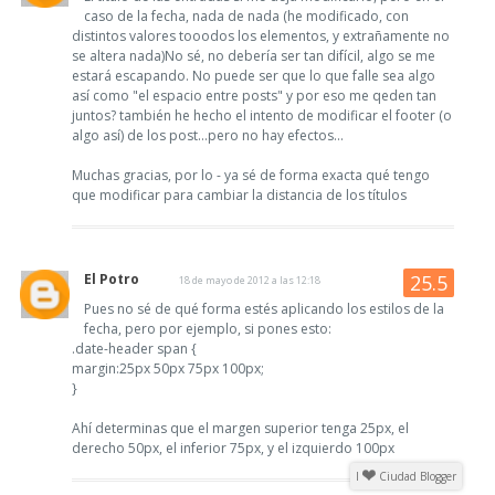
caso de la fecha, nada de nada (he modificado, con
distintos valores tooodos los elementos, y extrañamente no
se altera nada)No sé, no debería ser tan difícil, algo se me
estará escapando. No puede ser que lo que falle sea algo
así como "el espacio entre posts" y por eso me qeden tan
juntos? también he hecho el intento de modificar el footer (o
algo así) de los post...pero no hay efectos...
Muchas gracias, por lo - ya sé de forma exacta qué tengo
que modificar para cambiar la distancia de los títulos
El Potro
18 de mayo de 2012 a las 12:18
Pues no sé de qué forma estés aplicando los estilos de la
fecha, pero por ejemplo, si pones esto:
.date-header span {
margin:25px 50px 75px 100px;
}
Ahí determinas que el margen superior tenga 25px, el
derecho 50px, el inferior 75px, y el izquierdo 100px
I
Ciudad Blogger