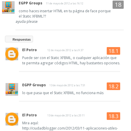
EGPP Groups
11 de mayo de 2012 a las 16:12
como haces insertar HTML en tu página de face porque
el Static XFBML??
ayuda please
Respuestas
El Potro
12 de mayo de 2012 a las 9:37
Puede ser con el Static XFBML, o cualquier aplicación que
te permita agregar códigos HTML, hay bastantes opciones.
EGPP Groups
13 de mayo de 2012 a las 7:51
lo que pasa que el Static XFBML, no funciona más
El Potro
13 de mayo de 2012 a las 20:11
Mira aquí:
http://ciudadblogger.com/2012/03/11-aplicaciones-utiles-