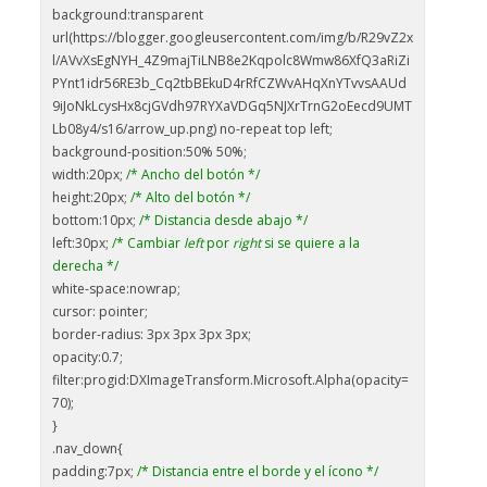
background:transparent
url(https://blogger.googleusercontent.com/img/b/R29vZ2x
l/AVvXsEgNYH_4Z9majTiLNB8e2Kqpolc8Wmw86XfQ3aRiZi
PYnt1idr56RE3b_Cq2tbBEkuD4rRfCZWvAHqXnYTvvsAAUd
9iJoNkLcysHx8cjGVdh97RYXaVDGq5NJXrTrnG2oEecd9UMT
Lb08y4/s16/arrow_up.png) no-repeat top left;
background-position:50% 50%;
width:20px;
/* Ancho del botón */
height:20px;
/* Alto del botón */
bottom:10px;
/* Distancia desde abajo */
left:30px;
/* Cambiar
left
por
right
si se quiere a la
derecha */
white-space:nowrap;
cursor: pointer;
border-radius: 3px 3px 3px 3px;
opacity:0.7;
filter:progid:DXImageTransform.Microsoft.Alpha(opacity=
70);
}
.nav_down{
padding:7px;
/* Distancia entre el borde y el ícono */