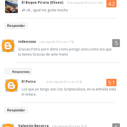
El Buque Pirata (Eliseo)
10 de mayo de 2012 a las 13:06
ah ok , igual me gusta mucho
Responder
videosxxx
9 de mayo de 2012 a las 17:50
Gracias Potro pero dime como pongo unos como los que
tu tienes Gracias de ante mano
Respuestas
El Potro
10 de mayo de 2012 a las 10:30
Los que yo tengo son con Scriptaculous, en la entrada está
el enlace.
Responder
Valentin Becerra
9 de mayo de 2012 a las 19:32