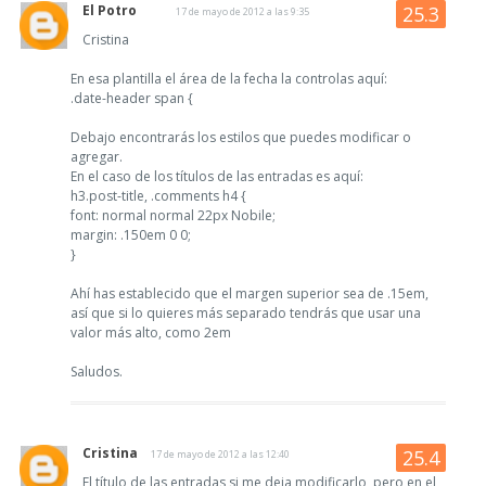
El Potro
17 de mayo de 2012 a las 9:35
Cristina
En esa plantilla el área de la fecha la controlas aquí:
.date-header span {
Debajo encontrarás los estilos que puedes modificar o
agregar.
En el caso de los títulos de las entradas es aquí:
h3.post-title, .comments h4 {
font: normal normal 22px Nobile;
margin: .150em 0 0;
}
Ahí has establecido que el margen superior sea de .15em,
así que si lo quieres más separado tendrás que usar una
valor más alto, como 2em
Saludos.
Cristina
17 de mayo de 2012 a las 12:40
El título de las entradas si me deja modificarlo, pero en el