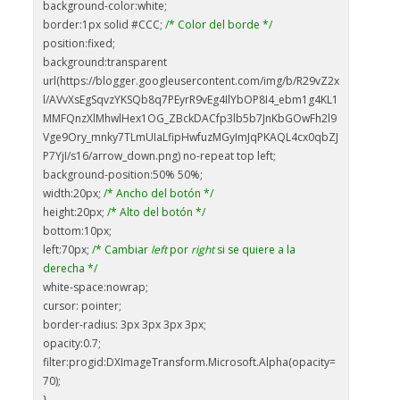
background-color:white;
border:1px solid #CCC;
/* Color del borde */
position:fixed;
background:transparent
url(https://blogger.googleusercontent.com/img/b/R29vZ2x
l/AVvXsEgSqvzYKSQb8q7PEyrR9vEg4IlYbOP8I4_ebm1g4KL1
MMFQnzXlMhwlHex1OG_ZBckDACfp3lb5b7JnKbGOwFh2l9
Vge9Ory_mnky7TLmUIaLfipHwfuzMGyImJqPKAQL4cx0qbZJ
P7YjI/s16/arrow_down.png) no-repeat top left;
background-position:50% 50%;
width:20px;
/* Ancho del botón */
height:20px;
/* Alto del botón */
bottom:10px;
left:70px;
/* Cambiar
left
por
right
si se quiere a la
derecha */
white-space:nowrap;
cursor: pointer;
border-radius: 3px 3px 3px 3px;
opacity:0.7;
filter:progid:DXImageTransform.Microsoft.Alpha(opacity=
70);
}