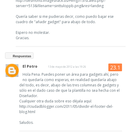
http://desmond.imageshack.us/Himg513/scaled.php?
server=513&filename=sinttuloppb.png&res=landing
Quería saber si me pudieras decir, como puedo bajar ese
cuadro de "añadir gadget" para abajo de todo.
Espero no molestar.
Gracias.
Respuestas
El Potro
13 de mayo de 2012 a las 19:26
Hola Pena. Puedes poner un área para gadgets ahí, pero
no quedaría como esperas, en realidad quedaría abajo
del todo, es decir, abajo de las tres columnas de gadgets y
sólo en el dado caso de que la plantilla no sea hecha con el
Diseñador.
Cualquier otra duda sobre eso déjala aquí:
http://ciudadblogger.com/2011/05/dividir-el-footer-del-
blog.html
Saludos.