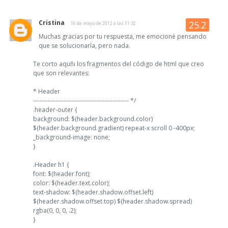
Cristina
16 de mayo de 2012 a las 11:32
Muchas gracias por tu respuesta, me emocioné pensando
que se solucionaría, pero nada.
Te corto aquñi los fragmentos del código de html que creo
que son relevantes:
* Header
----------------------------------------------- */
.header-outer {
background: $(header.background.color)
$(header.background.gradient) repeat-x scroll 0 -400px;
_background-image: none;
}
.Header h1 {
font: $(header.font);
color: $(header.text.color);
text-shadow: $(header.shadow.offset.left)
$(header.shadow.offset.top) $(header.shadow.spread)
rgba(0, 0, 0, .2);
}