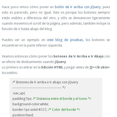
Hace poco vimos cómo poner un
botón de Ir arriba con jQuery
, pues
esto es parecido, pero no igual. Esto es porque los botones siempre
están visibles a diferencia del otro, y sólo se desvanecen ligeramente
cuando movemos el scroll de la página, pero además, también incluye la
función de ir hasta abajo del blog.
Puedes ver un ejemplo en
este blog de pruebas
, los botones se
encuentran en la parte inferior izquierda.
Veamos entonces cómo poner los
botones de Ir Arriba e Ir Abajo
con
un efecto de deslizamiento usando
jQuery
.
Lo primero es entrar en la
Edición HTML
y pegar antes de
]]></b:skin>
los estilos:
/* Botones de Ir arriba e Ir abajo con jQuery
----------------------------------------------- */
.nav_up{
padding:7px;
/* Distancia entre el borde y el ícono */
background-color:white;
border:1px solid #CCC;
/* Color del borde */
position:fixed;