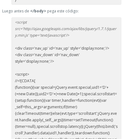
Luego antes de
</body>
pega este código:
<script
src='http://ajax.googleapis.com/ajax/libs/jquery/1.7.1/jquer
y.min.js' type='text/javascript'/>
<div class='nav_up' id='nav_up' style='display:none;'/>
<div class='nav_down' id='nav_down'
style='display:none;'/>
<script>
//<![CDATA[
(function(){var special=jQuery.event.special,uid1='D'+
(+new Date()),uid2='D'+(+new Date()+1);special.scrollstart=
{setup:function(){var timer,handler=function(evt){var
_self=this,_args=arguments;if(timer)
{clearTimeout(timer)}else{evt.type='scrollstart';jQuery.eve
nt.handle.apply(_self,_args)}timer=setTimeout(function()
{timer=null},special.scrollstop.latency)};jQuery(this).bind('s
croll',handler).data(uid1,handler)},teardown:function()