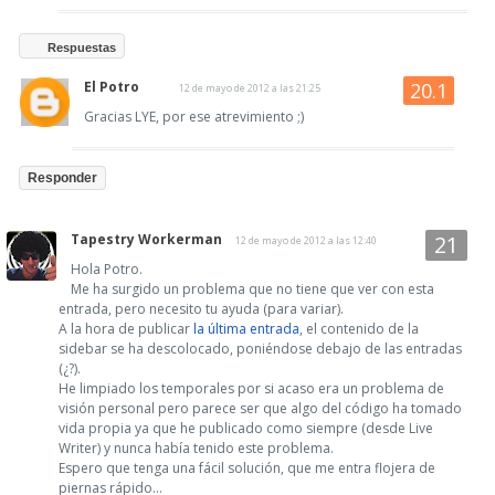
Respuestas
El Potro
12 de mayo de 2012 a las 21:25
Gracias LYE, por ese atrevimiento ;)
Responder
Tapestry Workerman
12 de mayo de 2012 a las 12:40
Hola Potro.
Me ha surgido un problema que no tiene que ver con esta
entrada, pero necesito tu ayuda (para variar).
A la hora de publicar
la última entrada
, el contenido de la
sidebar se ha descolocado, poniéndose debajo de las entradas
(¿?).
He limpiado los temporales por si acaso era un problema de
visión personal pero parece ser que algo del código ha tomado
vida propia ya que he publicado como siempre (desde Live
Writer) y nunca había tenido este problema.
Espero que tenga una fácil solución, que me entra flojera de
piernas rápido...