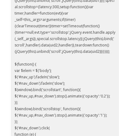
{jQuery(this).unbind('scroll',jQuery(this).data(uid1))}};speci
al.scrollstop={latency:300,setup:function(){var
timer,handler=function(evt){var
_self=this,_args=arguments;if(timer)
{clearTimeout(timer)}timer=setTimeout(function()
{timer=null;evt.type='scrollstop';jQuery.event.handle.apply
(_self,_args)},special.scrollstop.latency)};jQuery(this).bind('
scroll',handler).data(uid2,handler)},teardown:function()
{jQuery(this).unbind('scroll',jQuery(this).data(uid2))}}})();
$(function() {
var $elem = $('body');
$('#nav_up').fadeIn('slow');
$('#nav_down').fadeIn('slow');
$(window).bind('scrollstart', function(){
$('#nav_up,#nav_down').stop().animate({'opacity':'0.2'});
});
$(window).bind('scrollstop', function(){
$('#nav_up,#nav_down').stop().animate({'opacity':'1'});
});
$('#nav_down').click(
function (e) {