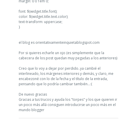
margin: 0 0 1em 0;
font: $(widget.title.font);
color: $(widget.title.text.color);
text-transform: uppercase;
}
el blog es orientativamenteinquietablogspot.com
Por si quieres echarle un ojo (es simplemente que la
cabecera de los post quedan muy pegadas a los anteriores)
Creo que lo voy a dejar por perdido..ya cambié el
interlineado, los márgenes interiores y demás, y claro, me
encabezoné con lo de la fecha y el título de la entrada,
pensando que lo podría cambiar también...:(
De nuevo gracias
Gracias a tus trucos y ayuda los "torpes" y los que quieren ir
un poco más allá consiguen introducirse un poco más en el
mundo blogger