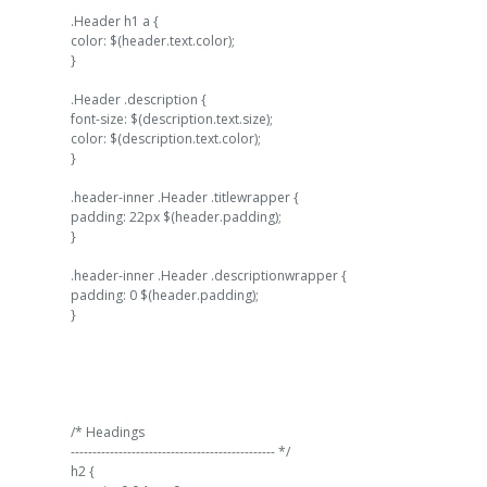
.Header h1 a {
color: $(header.text.color);
}
.Header .description {
font-size: $(description.text.size);
color: $(description.text.color);
}
.header-inner .Header .titlewrapper {
padding: 22px $(header.padding);
}
.header-inner .Header .descriptionwrapper {
padding: 0 $(header.padding);
}
/* Headings
----------------------------------------------- */
h2 {