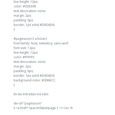
line-height: 12px;
color: #003399;
text-decoration: none;
margin: 2px;
padding: 6px;
border: 1px solid #D6D6D6;
}
#paginacion li a:hover{
font-family: Arial, Helvetica, sans-serif;
font-size: 12px;
line-height: 12px;
color: #FFFFFF;
text-decoration: none;
margin: 2px;
padding: 6px;
border: 1px solid #D6D6D6;
background-color: #0066CC;
}
En las entradas iría esto:
div id="paginacion"
li <a href="search/label/page-1 >1</a> /li