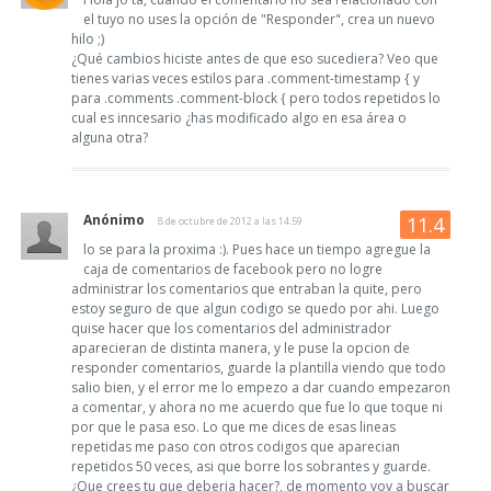
el tuyo no uses la opción de "Responder", crea un nuevo
hilo ;)
¿Qué cambios hiciste antes de que eso sucediera? Veo que
tienes varias veces estilos para .comment-timestamp { y
para .comments .comment-block { pero todos repetidos lo
cual es inncesario ¿has modificado algo en esa área o
alguna otra?
Anónimo
8 de octubre de 2012 a las 14:59
lo se para la proxima :). Pues hace un tiempo agregue la
caja de comentarios de facebook pero no logre
administrar los comentarios que entraban la quite, pero
estoy seguro de que algun codigo se quedo por ahi. Luego
quise hacer que los comentarios del administrador
aparecieran de distinta manera, y le puse la opcion de
responder comentarios, guarde la plantilla viendo que todo
salio bien, y el error me lo empezo a dar cuando empezaron
a comentar, y ahora no me acuerdo que fue lo que toque ni
por que le pasa eso. Lo que me dices de esas lineas
repetidas me paso con otros codigos que aparecian
repetidos 50 veces, asi que borre los sobrantes y guarde.
¿Que crees tu que deberia hacer?, de momento voy a buscar