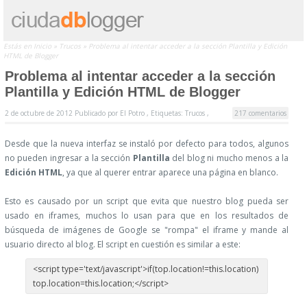
Estás en
Inicio
»
Trucos
»
Problema al intentar acceder a la sección Plantilla y Edición
HTML de Blogger
Problema al intentar acceder a la sección
Plantilla y Edición HTML de Blogger
2 de octubre de 2012
Publicado por
El Potro ,
Etiquetas:
Trucos
,
217 comentarios
Desde que la nueva interfaz se instaló por defecto para todos, algunos
no pueden ingresar a la sección
Plantilla
del blog ni mucho menos a la
Edición HTML
, ya que al querer entrar aparece una página en blanco.
Esto es causado por un script que evita que nuestro blog pueda ser
usado en iframes, muchos lo usan para que en los resultados de
búsqueda de imágenes de Google se "rompa" el iframe y mande al
usuario directo al blog. El script en cuestión es similar a este:
<script type='text/javascript'>if(top.location!=this.location)
top.location=this.location;</script>