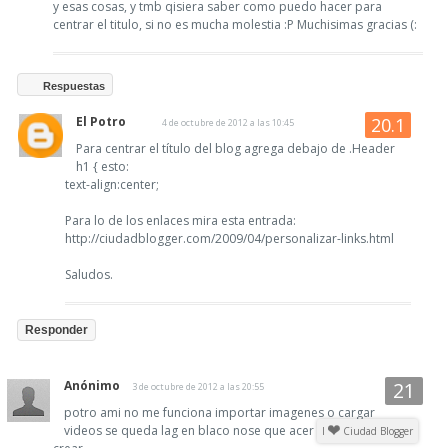
y esas cosas, y tmb qisiera saber como puedo hacer para
centrar el titulo, si no es mucha molestia :P Muchisimas gracias (:
Respuestas
El Potro
4 de octubre de 2012 a las 10:45
Para centrar el título del blog agrega debajo de .Header
h1 { esto:
text-align:center;
Para lo de los enlaces mira esta entrada:
http://ciudadblogger.com/2009/04/personalizar-links.html
Saludos.
Responder
Anónimo
3 de octubre de 2012 a las 20:55
potro ami no me funciona importar imagenes o cargar
videos se queda lag en blaco nose que acer ya ni post puedo
I
Ciudad Blogger