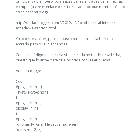
principal va bien pero los enlaces de las entradas tienen fechas,
ejemplo (usaré el enlace de esta entrada porque mi intención no
es enlazar mi blog):
http://ciudadblogger.com "/2012/10/" problema-al-intentar-
acceder-la-seccion.html
Ya lo debes saber, pero te puse entre comillas la fecha de la
entrada para que lo entiendas.
Con este código funcionaría si la entrada no tendría esa fecha,
puesto que lo armé para que coincida con las etiquetas.
Aquí el código:
Css:
#paginacion ul{
list-style-type: none;
}
#paginacion li{
display: inline;
}
#paginacion li a{
font-family: Arial, Helvetica, sans-serif;
font-size: 12px;