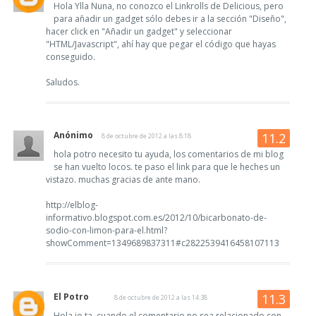
Hola Ylla Nuna, no conozco el Linkrolls de Delicious, pero
para añadir un gadget sólo debes ir a la sección "Diseño",
hacer click en "Añadir un gadget" y seleccionar
"HTML/Javascript", ahí hay que pegar el código que hayas
conseguido.
Saludos.
Anónimo
8 de octubre de 2012 a las 8:18
hola potro necesito tu ayuda, los comentarios de mi blog
se han vuelto locos. te paso el link para que le heches un
vistazo. muchas gracias de ante mano.
http://elblog-
informativo.blogspot.com.es/2012/10/bicarbonato-de-
sodio-con-limon-para-el.html?
showComment=1349689837311#c2822539416458107113
El Potro
8 de octubre de 2012 a las 14:38
Hola jo ta, cuando el comentario no sea relacionado con