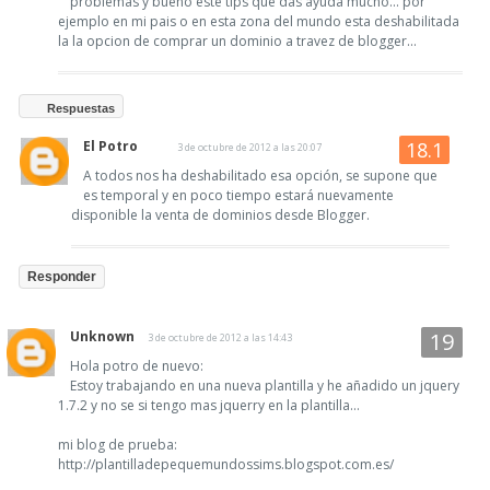
problemas y bueno este tips que das ayuda mucho... por
ejemplo en mi pais o en esta zona del mundo esta deshabilitada
la la opcion de comprar un dominio a travez de blogger...
Respuestas
El Potro
3 de octubre de 2012 a las 20:07
A todos nos ha deshabilitado esa opción, se supone que
es temporal y en poco tiempo estará nuevamente
disponible la venta de dominios desde Blogger.
Responder
Unknown
3 de octubre de 2012 a las 14:43
Hola potro de nuevo:
Estoy trabajando en una nueva plantilla y he añadido un jquery
1.7.2 y no se si tengo mas jquerry en la plantilla...
mi blog de prueba:
http://plantilladepequemundossims.blogspot.com.es/