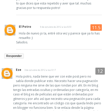
lo que dices que esta repetido y aver que tal. muchas
gracias por tu respuesta potro!
El Potro
9 de octubre de 2012 a las 8:51
Hola de nuevo jo ta, entré otra vez y parece que ya lo has
resuelto ;)
Saludos.
Responder
Eze
3 de octubre de 2012 a las 9:17
Hola potro, nada tiene que ver con este post pero no
sabía donde publicar esto. Necesito hacer una paginación
pero ninguna me sirve de las que rondan por ahí. En mi blog
tengo las entradas ocultas y ordenadas por categoría, en mi
caso el blog es de películas así que están ordenadas por
géneros y por año así que necesito una peginación para cada
categoría. He encontrado un código css que queda lindo pero
en blogger no funciona bien. Si se enlaza desde la página