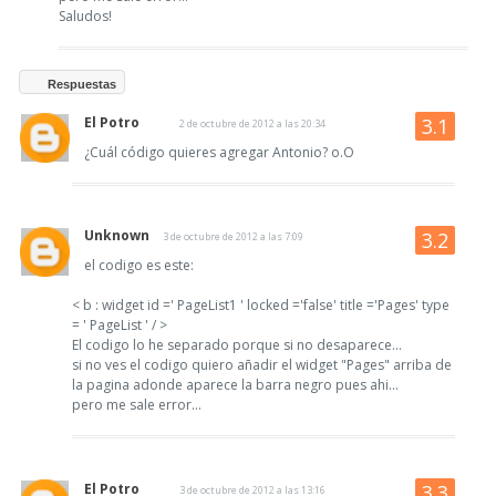
Saludos!
Respuestas
El Potro
2 de octubre de 2012 a las 20:34
¿Cuál código quieres agregar Antonio? o.O
Unknown
3 de octubre de 2012 a las 7:09
el codigo es este:
< b : widget id =' PageList1 ' locked ='false' title ='Pages' type
= ' PageList ' / >
El codigo lo he separado porque si no desaparece...
si no ves el codigo quiero añadir el widget "Pages" arriba de
la pagina adonde aparece la barra negro pues ahi...
pero me sale error...
El Potro
3 de octubre de 2012 a las 13:16