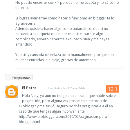
No puedo encerrar con <> porque no me acepta y no sé cómo
hacerlo.
Si logras ayudarme cómo hacerlo funcionar en blogger te lo
agradecería.
Además quisiera hacer algo como autamático, que si no
encuentra la etiqueta que no se muestre, parece algo
complicado, espero haberme explicado bien y me hayas
entendido.
Ya estoy cansada de enlaza todo manualmente porque son
muchas entradas jejejejeje, gracias de antemano.
Respuestas
El Potro
3 de octubre de 2012 a las 14:49
Hola Naty, yo aún no tengo una entrada que hable sobre
paginación, pero alguna vez probé este método de
Olobloger y me sirvió, seguro podrás preguntarle a él en
caso de que tengas algún inconveniente:
http://www.oloblogger.com/2010/02/paginacion-para-
blogger.html