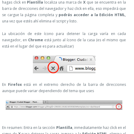
hagas click en
Plantilla
localiza una marca de
X
que se encuentra en la
barra de direcciones del navegador y haz click en ella, eso impedirá que
se cargue la página completa y
podrás acceder a la Edición HTML
,
una vez que estés ahí elimina el script y listo.
La ubicación de este ícono para detener la carga varía en cada
navegador, en
Chrome
está junto al ícono de la casa (es el mismo que
está en el lugar del que es para actualizar)
En
Firefox
está en el extremo derecho de la barra de direcciones
aunque puede variar dependiendo del tema que uses
En resumen: Entra en la sección
Plantilla
, inmediatamente haz click en el
signo de
X
para detener la carga, ingresa a la
Edición HTML
, elimina el