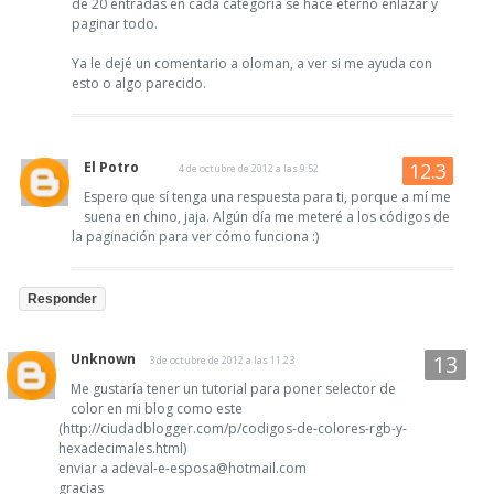
de 20 entradas en cada categoría se hace eterno enlazar y
paginar todo.
Ya le dejé un comentario a oloman, a ver si me ayuda con
esto o algo parecido.
El Potro
4 de octubre de 2012 a las 9:52
Espero que sí tenga una respuesta para ti, porque a mí me
suena en chino, jaja. Algún día me meteré a los códigos de
la paginación para ver cómo funciona :)
Responder
Unknown
3 de octubre de 2012 a las 11:23
Me gustaría tener un tutorial para poner selector de
color en mi blog como este
(http://ciudadblogger.com/p/codigos-de-colores-rgb-y-
hexadecimales.html)
enviar a adeval-e-esposa@hotmail.com
gracias