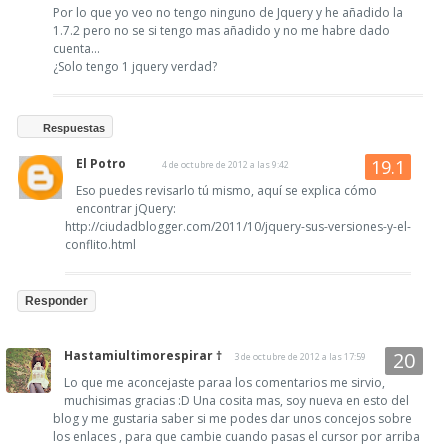
Por lo que yo veo no tengo ninguno de Jquery y he añadido la
1.7.2 pero no se si tengo mas añadido y no me habre dado
cuenta...
¿Solo tengo 1 jquery verdad?
Respuestas
El Potro
4 de octubre de 2012 a las 9:42
Eso puedes revisarlo tú mismo, aquí se explica cómo
encontrar jQuery:
http://ciudadblogger.com/2011/10/jquery-sus-versiones-y-el-
conflito.html
Responder
Hastamiultimorespirar †
3 de octubre de 2012 a las 17:59
Lo que me aconcejaste paraa los comentarios me sirvio,
muchisimas gracias :D Una cosita mas, soy nueva en esto del
blog y me gustaria saber si me podes dar unos concejos sobre
los enlaces , para que cambie cuando pasas el cursor por arriba