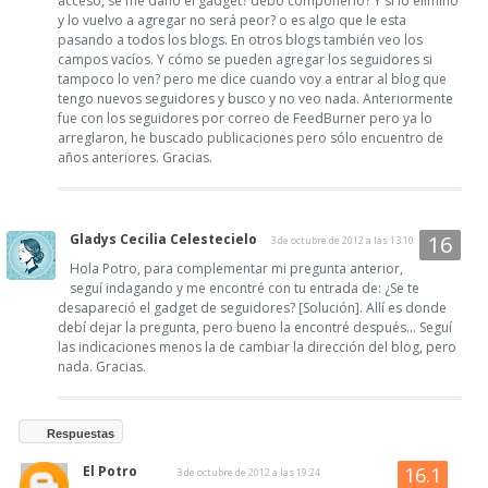
acceso, se me daño el gadget? debo componerlo? Y si lo elimino
y lo vuelvo a agregar no será peor? o es algo que le esta
pasando a todos los blogs. En otros blogs también veo los
campos vacíos. Y cómo se pueden agregar los seguidores si
tampoco lo ven? pero me dice cuando voy a entrar al blog que
tengo nuevos seguidores y busco y no veo nada. Anteriormente
fue con los seguidores por correo de FeedBurner pero ya lo
arreglaron, he buscado publicaciones pero sólo encuentro de
años anteriores. Gracias.
Gladys Cecilia Celestecielo
3 de octubre de 2012 a las 13:10
Hola Potro, para complementar mi pregunta anterior,
seguí indagando y me encontré con tu entrada de: ¿Se te
desapareció el gadget de seguidores? [Solución]. Allí es donde
debí dejar la pregunta, pero bueno la encontré después... Seguí
las indicaciones menos la de cambiar la dirección del blog, pero
nada. Gracias.
Respuestas
El Potro
3 de octubre de 2012 a las 19:24