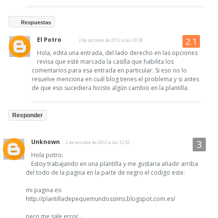
Respuestas
El Potro
2 de octubre de 2012 a las 20:30
Hola, edita una entrada, del lado derecho en las opciones
revisa que esté marcada la casilla que habilita los
comentarios para esa entrada en particular. Si eso no lo
resuelve menciona en cuál blog tienes el problema y si antes
de que eso sucediera hiciste algún cambio en la plantilla.
Responder
Unknown
2 de octubre de 2012 a las 12:52
Hola potro:
Estoy trabajando en una plantilla y me gustaria añadir arriba
del todo de la pagina en la parte de negro el codigo este:
mi pagina es:
http://plantilladepequemundossims.blogspot.com.es/
pero me sale error...