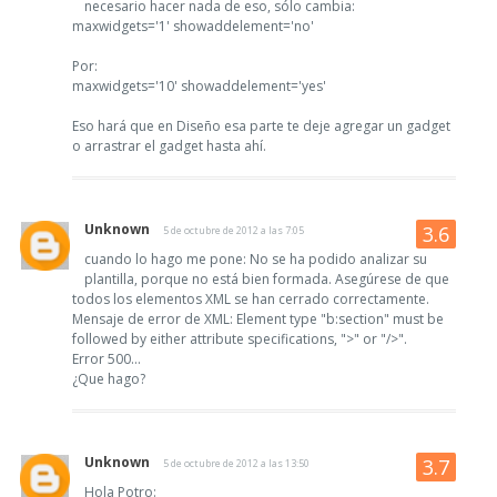
necesario hacer nada de eso, sólo cambia:
maxwidgets='1' showaddelement='no'
Por:
maxwidgets='10' showaddelement='yes'
Eso hará que en Diseño esa parte te deje agregar un gadget
o arrastrar el gadget hasta ahí.
Unknown
5 de octubre de 2012 a las 7:05
cuando lo hago me pone: No se ha podido analizar su
plantilla, porque no está bien formada. Asegúrese de que
todos los elementos XML se han cerrado correctamente.
Mensaje de error de XML: Element type "b:section" must be
followed by either attribute specifications, ">" or "/>".
Error 500...
¿Que hago?
Unknown
5 de octubre de 2012 a las 13:50
Hola Potro: