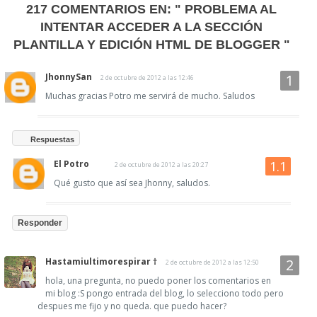
217 COMENTARIOS EN:
" PROBLEMA AL
INTENTAR ACCEDER A LA SECCIÓN
PLANTILLA Y EDICIÓN HTML DE BLOGGER "
JhonnySan
2 de octubre de 2012 a las 12:46
Muchas gracias Potro me servirá de mucho. Saludos
Respuestas
El Potro
2 de octubre de 2012 a las 20:27
Qué gusto que así sea Jhonny, saludos.
Responder
Hastamiultimorespirar †
2 de octubre de 2012 a las 12:50
hola, una pregunta, no puedo poner los comentarios en
mi blog :S pongo entrada del blog, lo selecciono todo pero
despues me fijo y no queda. que puedo hacer?