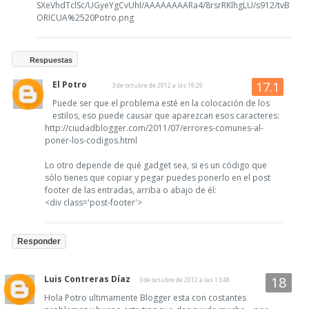
SXeVhdTclSc/UGyeYgCvUhI/AAAAAAAARa4/8rsrRKlhgLU/s912/tvB
ORICUA%2520Potro.png
Respuestas
El Potro
3 de octubre de 2012 a las 19:29
Puede ser que el problema esté en la colocación de los
estilos, eso puede causar que aparezcan esos caracteres:
http://ciudadblogger.com/2011/07/errores-comunes-al-
poner-los-codigos.html
Lo otro depende de qué gadget sea, si es un código que
sólo tienes que copiar y pegar puedes ponerlo en el post
footer de las entradas, arriba o abajo de él:
<div class='post-footer'>
Responder
Luis Contreras Díaz
3 de octubre de 2012 a las 13:48
Hola Potro ultimamente Blogger esta con costantes