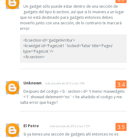
Un gadget sólo puede estar dentro de una sección de
gadgets del tipo b:section, así que si lo mueves a un lugar
que no está destinado para gadgets entonces debes
moverlo junto con una sección, de lo contrario te marcará
error:
<b:section id='gadgetArriba'>
<b:widget id='PageList1 ' locked='false' title='Pages'
type='PageList '/>
</b:section>
Unknown
4 de octubre de 2012 a las 7:08
Despues del codigo < b : section i d= 't menu' maxwidgets
='1' showad delement='no ' > he añadido el codigo y me
salta error que hago?
El Potro
4 de octubre de 2012 a las 17:01
Si ya tienes una sección de gadgets ahí entonces no es