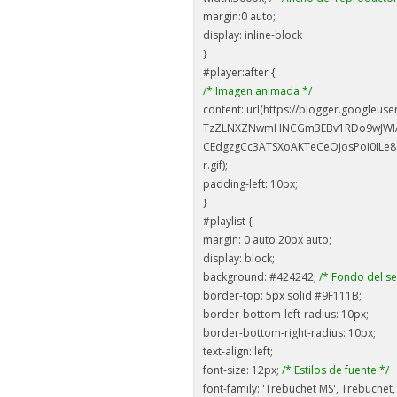
margin:0 auto;
display: inline-block
}
#player:after {
/* Imagen animada */
content: url(https://blogger.googleu
TzZLNXZNwmHNCGm3EBv1RDo9wJWIAG
CEdgzgCc3ATSXoAKTeCeOjosPoI0ILe8
r.gif);
padding-left: 10px;
}
#playlist {
margin: 0 auto 20px auto;
display: block;
background: #424242;
/* Fondo del s
border-top: 5px solid #9F111B;
border-bottom-left-radius: 10px;
border-bottom-right-radius: 10px;
text-align: left;
font-size: 12px;
/* Estilos de fuente */
font-family: 'Trebuchet MS', Trebuchet,