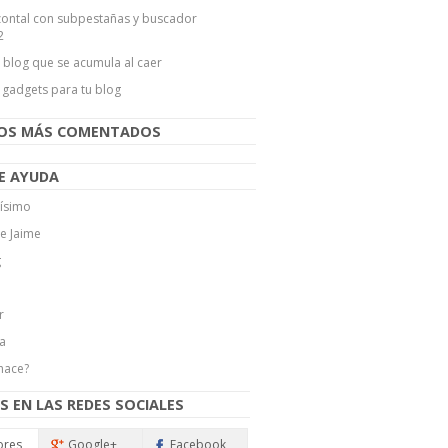
ontal con subpestañas y buscador
2
l blog que se acumula al caer
 gadgets para tu blog
LOS MÁS COMENTADOS
E AYUDA
ísimo
de Jaime
g
r
a
hace?
S EN LAS REDES SOCIALES
ores
Google+
Facebook