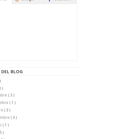
 DEL BLOG
)
 )
mbre
( 3 )
embre
( 1 )
re
( 3 )
embre
( 3 )
to
( 1 )
 5 )