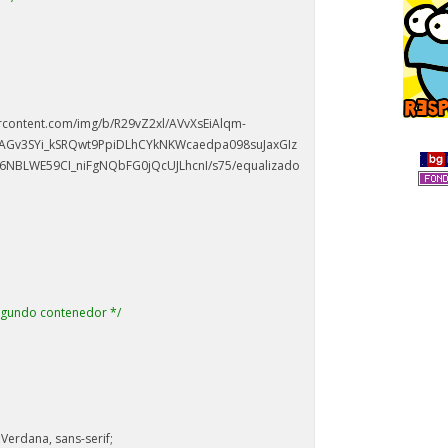
sercontent.com/img/b/R29vZ2xl/AVvXsEiAlqm-
v3SYi_kSRQwt9PpiDLhCYkNKWcaedpa098suJaxGIz
6NBLWE59CI_niFgNQbFG0jQcUJLhcnI/s75/equalizado
egundo contenedor */
 Verdana, sans-serif;