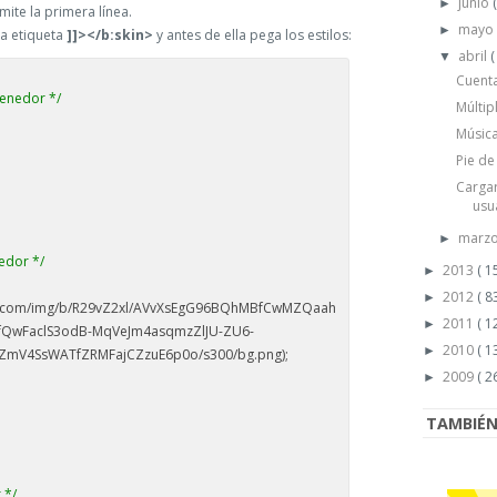
junio
►
mite la primera línea.
may
►
a etiqueta
]]></b:skin>
y antes de ella pega los estilos:
abril
(
▼
Cuenta
tenedor */
Múltip
Música
Pie de
Cargar
usua
marz
►
edor */
2013
( 15
►
2012
( 83
►
tent.com/img/b/R29vZ2xl/AVvXsEgG96BQhMBfCwMZQaah
2011
( 1
►
fQwFaclS3odB-MqVeJm4asqmzZlJU-ZU6-
2010
( 1
►
ZmV4SsWATfZRMFajCZzuE6p0o/s300/bg.png);
2009
( 2
►
TAMBIÉN 
 */