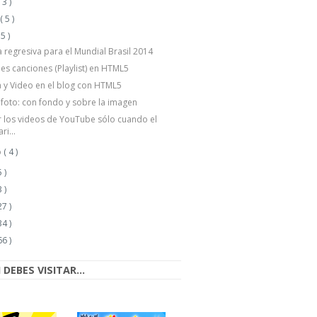
( 3 )
o
( 5 )
 5 )
 regresiva para el Mundial Brasil 2014
les canciones (Playlist) en HTML5
 y Video en el blog con HTML5
 foto: con fondo y sobre la imagen
 los videos de YouTube sólo cuando el
ri...
o
( 4 )
 )
 )
27 )
34 )
66 )
DEBES VISITAR...