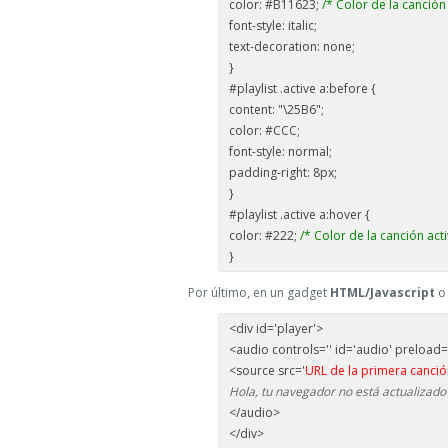
color: #B11623;
/* Color de la canción 
font-style: italic;
text-decoration: none;
}
#playlist .active a:before {
content: "\25B6";
color: #CCC;
font-style: normal;
padding-right: 8px;
}
#playlist .active a:hover {
color: #222;
/* Color de la canción acti
}
Por último, en un gadget
HTML/Javascript
o 
<div id='player'>
<audio controls='' id='audio' preload
<source src='
URL de la primera canci
Hola, tu navegador no está actualizado
</audio>
</div>