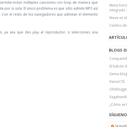
permite incluir múltiples canciones con loop de manera que
Menú horiz
te por si sola. El único problema es que sólo admite MP3 así
integrado 
 Con el resto de los navegadores que admitan el elemento
Nieve en e
Cientos de
mo, ya sea que des
play
al reproductor, o selecciones una
ARTÍCU
BLOGS D
Compartid
El balcón 
Gema blo
KsesoCSS
Oloblogge
Vagabundi
¿Cómo se 
SÍGUENO
Seguid