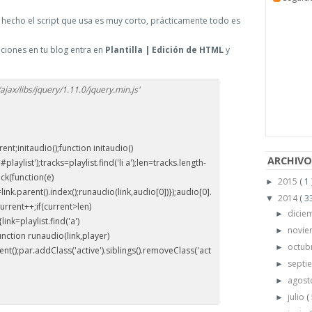
 hecho el script que usa es muy corto, prácticamente todo es
ciones en tu blog entra en
Plantilla | Edición de HTML
y
ajax/libs/jquery/1.11.0/jquery.min.js'
rent;initaudio();function initaudio()
ARCHIVO
laylist');tracks=playlist.find('li a');len=tracks.length-
ick(function(e)
2015
( 1 
►
link.parent().index();runaudio(link,audio[0])});audio[0].
2014
( 33
▼
urrent++;if(current>len)
dicie
►
link=playlist.find('a')
novi
►
unction runaudio(link,player)
octub
►
rent();par.addClass('active').siblings().removeClass('act
septi
►
agos
►
julio
(
►