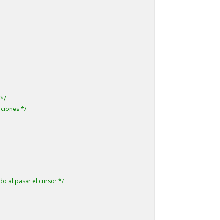
 */
nciones */
do al pasar el cursor */