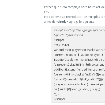
Parece que fuera complejo pero no es así, de
CSS.
Para poner este reproductor de múltiples can
antes de
</body>
agrega lo siguiente:
<script src='http://ajax.googleapis.com/
type='text/javascript'/>
<script>
//<![CDATA[
var audio;var playlist;var tracks;var cur
{current=0;audio=$('audio');playlist=$('#p
1;audio[0].volume=1;playlist.find('a').cl
{e.preventDefault();link=$(this);current=
addEventListener('ended',function(e){c
{current=0;link=playlist.find('a')[0]}else{
[current]}runaudio($(link),audio[0])})}f
{player.src=link.attr('href');par=link.pa
ive');audio[0].load();audio[0].play()}
//]]>
</script>