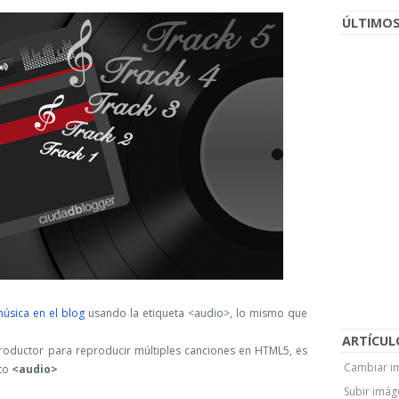
ÚLTIMOS
úsica en el blog
usando la etiqueta <audio>, lo mismo que
ARTÍCUL
ductor para reproducir múltiples canciones en HTML5, es
Cambiar im
nto
<audio>
Subir imág