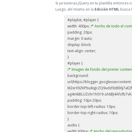
Si ya tuvieras jQuery en tu plantilla entonces o
Luego, ahí mismo en la
Edición HTML
busca l
#playlist, #player {
width: 400px;
/* Ancho de todo el con
padding: 20px;
margin: 0 auto;
display: block;
text-align: center;
}
#player {
/* Imagen de fondo del primer conten
background:
url(https://blogger.googleusercon
M2xrX9ZKPbu8qJcZQ9udzl9zBE6j7aE2
ag4mkBLUZchr1h019-zA6BJ4Afofb7vK
padding: 10px 20px;
border-top-left-radius: 10px;
border-top-right-radius: 10px;
}
audio {
width:300px;
/* Ancho del reproductor