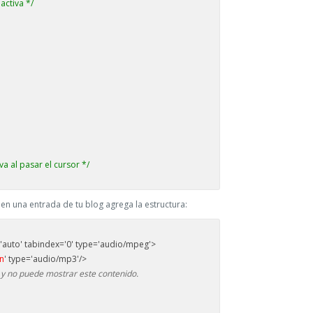
activa */
va al pasar el cursor */
en una entrada de tu blog agrega la estructura:
='auto' tabindex='0' type='audio/mpeg'>
ón
' type='audio/mp3'/>
 y no puede mostrar este contenido.