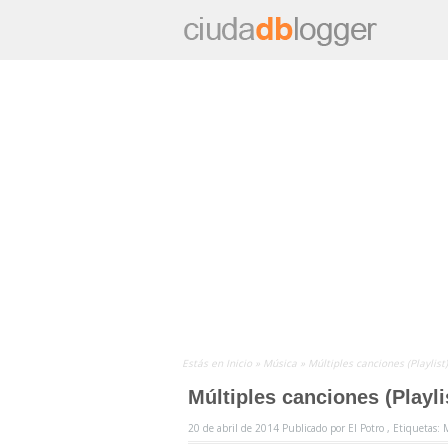
Estás en
Inicio
»
Música
»
Múltiples canciones (Playlis
Múltiples canciones (Playl
20 de abril de 2014
Publicado por
El Potro ,
Etiquetas: