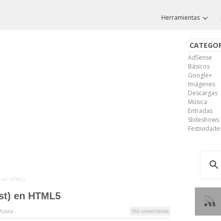
Herramientas
CATEGOR
AdSense
Básicos
Google+
Imágenes
Descargas
Música
Entradas
Slideshows
Festividade
t) en HTML5
ist) en HTML5
Música
,
166 comentarios