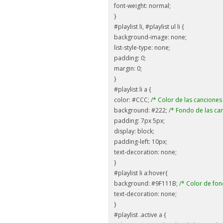
font-weight: normal;
}
#playlist li, #playlist ul li {
background-image: none;
list-style-type: none;
padding: 0;
margin: 0;
}
#playlist li a {
color: #CCC;
/* Color de las canciones
background: #222;
/* Fondo de las ca
padding: 7px 5px;
display: block;
padding-left: 10px;
text-decoration: none;
}
#playlist li a:hover{
background: #9F111B;
/* Color de fon
text-decoration: none;
}
#playlist .active a {