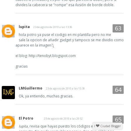
divides la cabecera se "rompe" esa ilusión de borde doble.
lupita
23 de agosto de 2010 a las 13:36
hola potro ya puse el codigo en mi plantilla pero no me
sale la opcion de añadir gadget y tampoco se me dividio como
aparece en la imagen?¿
el blog: http://tenobyt.blogspot.com
gracias
LMGuillermo
23 de agosto de 2010 a las 15:30
Ok, ya entiendo, muchas gracias.
El Potro
23 de agosto de 2010 a las 20:52
lupita
, revisa que hayas puesto los códigos en el lugar
I
Ciudad Blogger