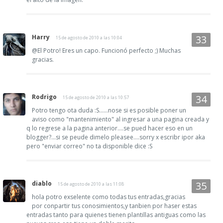
Harry
15 de agosto de 2010 a las 10:04
@El Potro! Eres un capo. Funcionó perfecto ;) Muchas
gracias.
Rodrigo
15 de agosto de 2010 a las 10:57
Potro tengo ota duda :S......nose si es posible poner un
aviso como "mantenimiento" al ingresar a una pagina creada y
q lo regrese a la pagina anterior....se pued hacer eso en un
blogger?...si se peude dimelo pleasee....sorry x escribr ipor aka
pero "enviar correo" no ta disponible dice :S
diablo
15 de agosto de 2010 a las 11:08
hola potro exselente como todas tus entradas,gracias
por conpartir tus conosimientos,y tanbien por haser estas
entradas tanto para quienes tienen plantillas antiguas como las