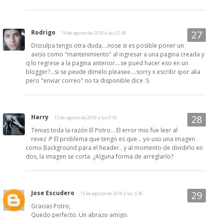
Rodrigo
14 de agosto de 2010 a las 22:39
Disculpa tengo otra duda....nose si es posible poner un
aviso como "mantenimiento" al ingresar a una pagina creada y
q lo regrese a la pagina anterior....se pued hacer eso en un
blogger?...si se peude dimelo pleasee....sorry x escribr ipor aka
pero "enviar correo" no ta disponible dice :S
Harry
15 de agosto de 2010 a las 0:19
Tenias toda la razón El Potro... El error mio fue leer al
revez :P El problema que tengo es que... yo uso una imagen
como Background para el header.. y al momento de dividirlo en
dos, la imagen se corta. ¿Alguna forma de arreglarlo?
Jose Escudero
15 de agosto de 2010 a las 5:30
Gracias Potro,
Quedo perfecto. Un abrazo amigo.