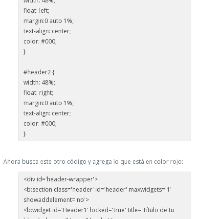
width: 48%;
float: left;
margin:0 auto 1%;
text-align: center;
color: #000;
}
#header2 {
width: 48%;
float: right;
margin:0 auto 1%;
text-align: center;
color: #000;
}
Ahora busca este otro código y agrega lo que está en color rojo:
<div id='header-wrapper'>
<b:section class='header' id='header' maxwidgets='1'
showaddelement='no'>
<b:widget id='Header1' locked='true' title='Título de tu