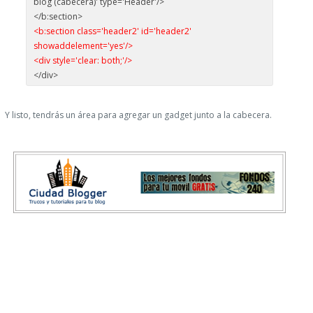
blog (cabecera)' type='Header'/>
</b:section>
<b:section class='header2' id='header2'
showaddelement='yes'/>
<div style='clear: both;'/>
</div>
Y listo, tendrás un área para agregar un gadget junto a la cabecera.