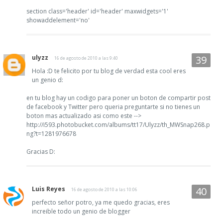
section class='header' id='header' maxwidgets='1'
showaddelement='no'
ulyzz
16 de agosto de 2010 a las 9:40
Hola :D te felicito por tu blog de verdad esta cool eres
un genio d:
en tu blog hay un codigo para poner un boton de compartir post
de facebook y Twitter pero queria preguntarte si no tienes un
boton mas actualizado asi como este -->
http://i593.photobucket.com/albums/tt17/Ulyzz/th_MWSnap268.p
ng?t=1281976678
Gracias D:
Luis Reyes
16 de agosto de 2010 a las 10:06
perfecto señor potro, ya me quedo gracias, eres
increible todo un genio de blogger