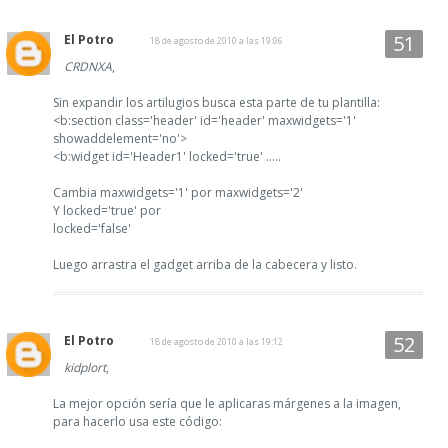
El Potro
18 de agosto de 2010 a las 19:06
CRDNXA
,
Sin expandir los artilugios busca esta parte de tu plantilla:
<b:section class='header' id='header' maxwidgets='1'
showaddelement='no'>
<b:widget id='Header1' locked='true' .....
Cambia maxwidgets='1' por maxwidgets='2'
Y locked='true' por
locked='false'
Luego arrastra el gadget arriba de la cabecera y listo.
El Potro
18 de agosto de 2010 a las 19:12
kidplort
,
La mejor opción sería que le aplicaras márgenes a la imagen,
para hacerlo usa este código: