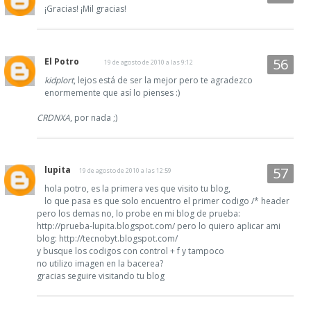
¡Gracias! ¡Mil gracias!
El Potro
19 de agosto de 2010 a las 9:12
kidplort
, lejos está de ser la mejor pero te agradezco
enormemente que así lo pienses :)
CRDNXA
, por nada ;)
lupita
19 de agosto de 2010 a las 12:59
hola potro, es la primera ves que visito tu blog,
lo que pasa es que solo encuentro el primer codigo /* header
pero los demas no, lo probe en mi blog de prueba:
http://prueba-lupita.blogspot.com/ pero lo quiero aplicar ami
blog: http://tecnobyt.blogspot.com/
y busque los codigos con control + f y tampoco
no utilizo imagen en la bacerea?
gracias seguire visitando tu blog