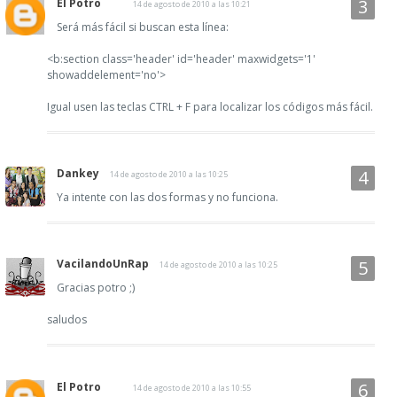
El Potro
14 de agosto de 2010 a las 10:21
Será más fácil si buscan esta línea:
<b:section class='header' id='header' maxwidgets='1'
showaddelement='no'>
Igual usen las teclas CTRL + F para localizar los códigos más fácil.
Dankey
14 de agosto de 2010 a las 10:25
Ya intente con las dos formas y no funciona.
VacilandoUnRap
14 de agosto de 2010 a las 10:25
Gracias potro ;)
saludos
El Potro
14 de agosto de 2010 a las 10:55