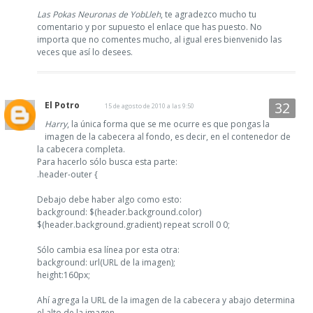
Las Pokas Neuronas de YobLleh
, te agradezco mucho tu
comentario y por supuesto el enlace que has puesto. No
importa que no comentes mucho, al igual eres bienvenido las
veces que así lo desees.
El Potro
15 de agosto de 2010 a las 9:50
Harry
, la única forma que se me ocurre es que pongas la
imagen de la cabecera al fondo, es decir, en el contenedor de
la cabecera completa.
Para hacerlo sólo busca esta parte:
.header-outer {
Debajo debe haber algo como esto:
background: $(header.background.color)
$(header.background.gradient) repeat scroll 0 0;
Sólo cambia esa línea por esta otra:
background: url(URL de la imagen);
height:160px;
Ahí agrega la URL de la imagen de la cabecera y abajo determina
el alto de la imagen.