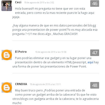
Ceci
18 de agosto de 2010 a las 3:52
Hola buenas!!! mi pregunta no tiene que ver con esta
entrada, pero como es la mas reciente pues te la hago aqui
jejeje.
¿hay alguna manera de que en mis datos personales del blogg
ponga una presentacion de power point??o es muy alocada esa
pregunta ? =) Y me dices algo , Muchas GRACIAS!!!
El Potro
18 de agosto de 2010 a las 10:58
Pues podrías eliminar ese gadget y en su lugar poner una
presentación dentro de un elemento HTML/Javascript,
aquí
hay
una forma de poner las presentaciones de Power Point.
CRNDXA
18 de agosto de 2010 a las 13:11
Muy buen truco pero ¿Podrías poner una entrada de
como poner un gadget arriba de la cabecera? Es que he visto
otros blogs con gadgeta arriba de la cabecera, te lo agradeceria
mucho