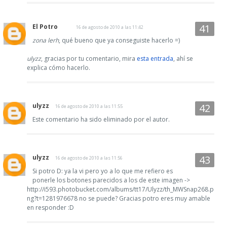
El Potro
16 de agosto de 2010 a las 11:42
zona lerh
, qué bueno que ya conseguiste hacerlo =)
ulyzz
, gracias por tu comentario, mira
esta entrada
, ahí se
explica cómo hacerlo.
ulyzz
16 de agosto de 2010 a las 11:55
Este comentario ha sido eliminado por el autor.
ulyzz
16 de agosto de 2010 a las 11:56
Si potro D: ya la vi pero yo a lo que me refiero es
ponerle los botones parecidos a los de este imagen ->
http://i593.photobucket.com/albums/tt17/Ulyzz/th_MWSnap268.p
ng?t=1281976678 no se puede? Gracias potro eres muy amable
en responder :D