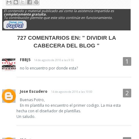
El contenido y material publicado así como la asistencia impartida es
completamente gratuita.
Tu contribución permite que este sitio continúe en funcionamiento.
727 COMENTARIOS EN:
" DIVIDIR LA
CABECERA DEL BLOG "
FBBJ5
14 de agosto de 2010 a las 9:55
no lo encuentro por donde esta?
Jose Escudero
14 de agosto de 2010 a las 10:00
Buenas Potro,
En mi plantilla no encuentro el primer codigo. La mia esta
hecha con el diseñador de plantillas.
Un saludo.