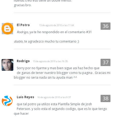
nuevas creo eso tiene un doble merito.
gracias bro.
El Potro
15 de agosto de 2010 a las 11:44
Rodrigo
, ya te he respondido en el comentario #31
diablo
, te agradezco mucho tu comentario ;)
Rodrigo
15 de agosto de 2010 a las 16:35
Sorry por no fijarme y mas bien sigue asi haz hecho que
de ganas de tener nuestro blogger como tu pagina . Gracias mi
blogger no seria nada sin tu ayuda man ^^
Luis Reyes
16 de agosto de 2010 a las 9:37
que tal potro ya utilizo esta Plantilla Simple de Josh
Peterson. y solo esta el segundo codigo, que es lo que tengo
que hacer