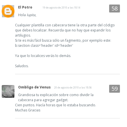
El Potro
19 de agosto de 2010 a las 18:14
Hola
lupita
,
Cualquier plantilla con cabecera tiene la otra parte del código
que debes localizar. Recuerda que no hay que expandir los
artilugios.
Si te es más fácil busca sólo un fagmento, por ejemplo este:
b:section class='header' id='header'
Ya que lo localices verás lo demás.
Saludos.
Ombligo de Venus
20 de agosto de 2010 a las 18:56
Grandiosa tu explicación sobre como dividir la
cabecera para agregar gadget.
Cien puntos. Hacía horas que lo estaba buscando.
Muchas Gracias