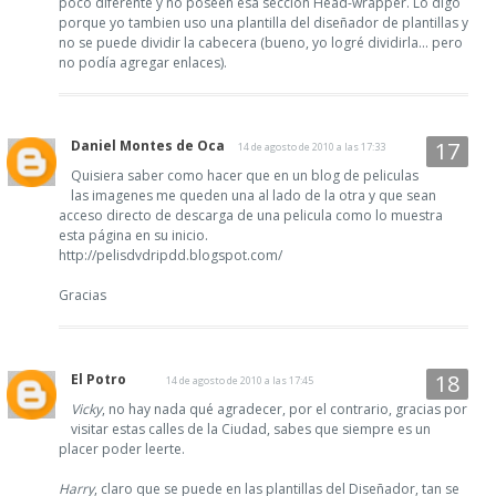
poco diferente y no poseen esa sección Head-wrapper. Lo digo
porque yo tambien uso una plantilla del diseñador de plantillas y
no se puede dividir la cabecera (bueno, yo logré dividirla... pero
no podía agregar enlaces).
Daniel Montes de Oca
14 de agosto de 2010 a las 17:33
Quisiera saber como hacer que en un blog de peliculas
las imagenes me queden una al lado de la otra y que sean
acceso directo de descarga de una pelicula como lo muestra
esta página en su inicio.
http://pelisdvdripdd.blogspot.com/
Gracias
El Potro
14 de agosto de 2010 a las 17:45
Vicky
, no hay nada qué agradecer, por el contrario, gracias por
visitar estas calles de la Ciudad, sabes que siempre es un
placer poder leerte.
Harry
, claro que se puede en las plantillas del Diseñador, tan se