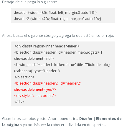
Debajo de ella pega lo siguiente:
.header {width:48%; float: left; margin:0 auto 1%;}
.header2 {width:47%; float: right; margin:0 auto 1%;}
Ahora busca el siguiente código y agrega lo que está en color rojo:
<div class='region-inner header-inner'>
<b:section class='header' id='header' maxwidgets='1'
showaddelement='no'>
<b:widget id='Header1' locked='true' title='Título del blog
(cabecera)' type='Header'/>
</b:section>
<b:section class='header2' id='header2'
showaddelement='yes'/>
<div style='clear: both;'/>
</div>
Guarda los cambios y listo. Ahora puedes ir a
Diseño | Elementos de
la página
y ya podrás ver la cabecera dividida en dos partes.