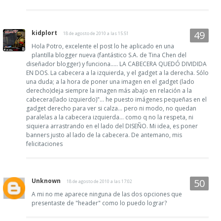
kidplort
18 de agosto de 2010 a las 15:51
Hola Potro, excelente el post lo he aplicado en una
plantilla blogger nueva (fantástico S.A. de Tina Chen del
diseñador blogger) y funciona..... LA CABECERA QUEDÓ DIVIDIDA
EN DOS. La cabecera a la izquierda, y el gadget a la derecha. Sólo
una duda; a la hora de poner una imagen en el gadget (lado
derecho)deja siempre la imagen más abajo en relación a la
cabecera(lado izquierdo)"... he puesto imágenes pequeñas en el
gadget derecho para ver si calza... pero ni modo, no quedan
paralelas a la cabecera izquierda... como q no la respeta, ni
siquiera arrastrando en el lado del DISEÑO. Mi idea, es poner
banners justo al lado de la cabecera. De antemano, mis
felicitaciones
Unknown
18 de agosto de 2010 a las 17:02
A mi no me aparece ninguna de las dos opciones que
presentaste de "header" como lo puedo lograr?