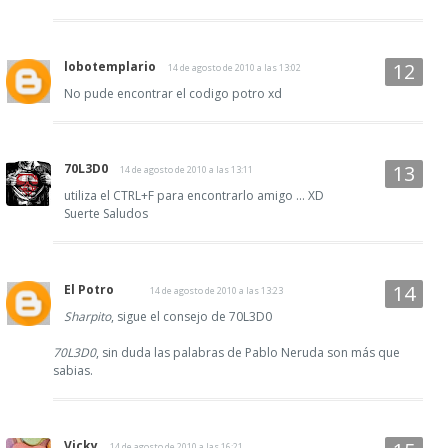
lobotemplario
14 de agosto de 2010 a las 13:02
No pude encontrar el codigo potro xd
70L3D0
14 de agosto de 2010 a las 13:11
utiliza el CTRL+F para encontrarlo amigo ... XD
Suerte Saludos
El Potro
14 de agosto de 2010 a las 13:23
Sharpito
, sigue el consejo de 70L3D0
70L3D0
, sin duda las palabras de Pablo Neruda son más que
sabias.
Vicky
14 de agosto de 2010 a las 16:21