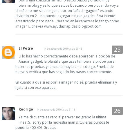
potro una consulta he hecho estos pasos y dividio muy
bien mi blog y es lo que estuve buscando pero cuando voy a
diseño no me sale ninguna opcion "añadir gagdet" estando
dividido en 2 ...no puedo agregar ningun gagdet :S ya intente
arrastrando pero nada ...sera xq en la cabezera lo tengo como
imagen?...chekea www.ayudasrapidas.blogspot.com
El Potro
14 de agosto de 2010 a las 20:43
Si lo has hecho correctamente debe aparecer la opción de
Añadir gadget, la plantilla que usas también la probé para
hacer las pruebas y funciona muy bien el código. Prueba de
nuevo y verifica que has seguido los pasos correctamente.
En cuanto a que si es por la imagen no sé, prueba eliminarla y
fíjate si con eso aparece.
Rodrigo
14 de agosto de 2010 a las 21:16
Ya me di cuenta es raro al parecer no grabo la ultima
linea :S...sorry por la molestia man si tuvieras puntos te
pondria 400 xD!. Gracias