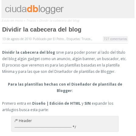
Estás en
Inicio
»
Trucos
»
Dividir la cabecera del blog
Dividir la cabecera del blog
13 de agosto de 2010
Publicado por
El Potro ,
Etiquetas:
Trucos
,
727 comentarios
Dividir la cabecera del blog
sirve para poder poner al lado del título
del blog algún gadget como un anuncio, algún banner, un buscador, etc.
El proceso que veremos es para las plantillas basadas en la plantilla
Mínima y para las que son del Diseñador de plantillas de Blogger.
Para las plantillas hechas con el Diseñador de plantillas de
Blogger:
Primero entra en
Diseño | Edición de HTML
y
SIN
expandir los
artilugios busca esta parte:
/* Header
----------------------------------------------- */