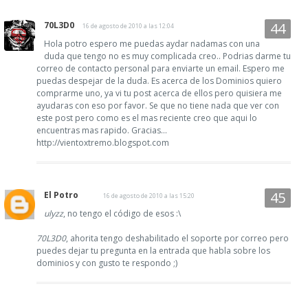
70L3D0
16 de agosto de 2010 a las 12:04
Hola potro espero me puedas aydar nadamas con una
duda que tengo no es muy complicada creo.. Podrias darme tu
correo de contacto personal para enviarte un email. Espero me
puedas despejar de la duda. Es acerca de los Dominios quiero
comprarme uno, ya vi tu post acerca de ellos pero quisiera me
ayudaras con eso por favor. Se que no tiene nada que ver con
este post pero como es el mas reciente creo que aqui lo
encuentras mas rapido. Gracias...
http://vientoxtremo.blogspot.com
El Potro
16 de agosto de 2010 a las 15:20
ulyzz
, no tengo el código de esos :\
70L3D0
, ahorita tengo deshabilitado el soporte por correo pero
puedes dejar tu pregunta en la entrada que habla sobre los
dominios y con gusto te respondo ;)