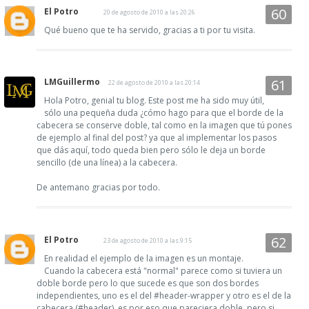
El Potro
20 de agosto de 2010 a las 20:26
Qué bueno que te ha servido, gracias a ti por tu visita.
LMGuillermo
22 de agosto de 2010 a las 20:14
Hola Potro, genial tu blog. Este post me ha sido muy útil,
sólo una pequeña duda ¿cómo hago para que el borde de la
cabecera se conserve doble, tal como en la imagen que tú pones
de ejemplo al final del post? ya que al implementar los pasos
que dás aquí, todo queda bien pero sólo le deja un borde
sencillo (de una línea) a la cabecera.
De antemano gracias por todo.
El Potro
23 de agosto de 2010 a las 9:15
En realidad el ejemplo de la imagen es un montaje.
Cuando la cabecera está "normal" parece como si tuviera un
doble borde pero lo que sucede es que son dos bordes
independientes, uno es el del #header-wrapper y otro es el de la
cabecera (#header), es por eso que pareciera doble, pero si